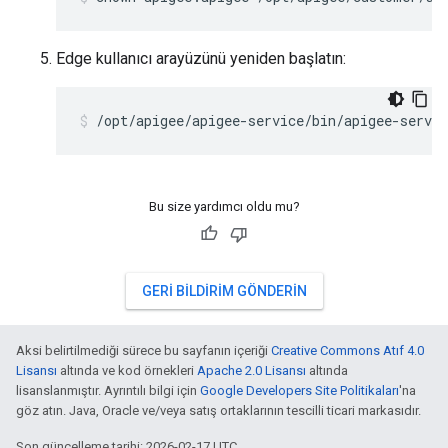
Edge kullanıcı arayüzünü yeniden başlatın:
/opt/apigee/apigee-service/bin/apigee-servic
Bu size yardımcı oldu mu?
GERI BILDIRIM GÖNDERIN
Aksi belirtilmediği sürece bu sayfanın içeriği
Creative Commons Atıf 4.0
Lisansı
altında ve kod örnekleri
Apache 2.0 Lisansı
altında
lisanslanmıştır. Ayrıntılı bilgi için
Google Developers Site Politikaları
'na
göz atın. Java, Oracle ve/veya satış ortaklarının tescilli ticari markasıdır.
Son güncelleme tarihi: 2026-02-17 UTC.