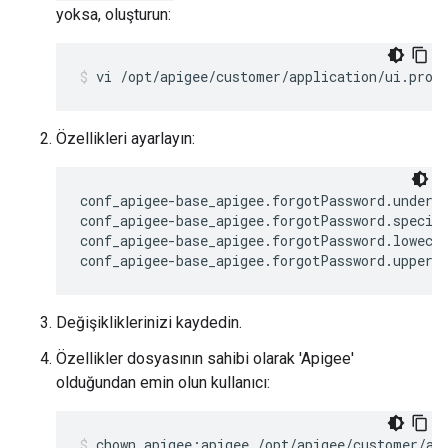
yoksa, oluşturun:
vi /opt/apigee/customer/application/ui.prop
Özellikleri ayarlayın:
conf_apigee-base_apigee.forgotPassword.undersc
conf_apigee-base_apigee.forgotPassword.special
conf_apigee-base_apigee.forgotPassword.lowecas
conf_apigee-base_apigee.forgotPassword.upperc
Değişikliklerinizi kaydedin.
Özellikler dosyasının sahibi olarak 'Apigee'
olduğundan emin olun kullanıcı:
chown apigee:apigee /opt/apigee/customer/ap