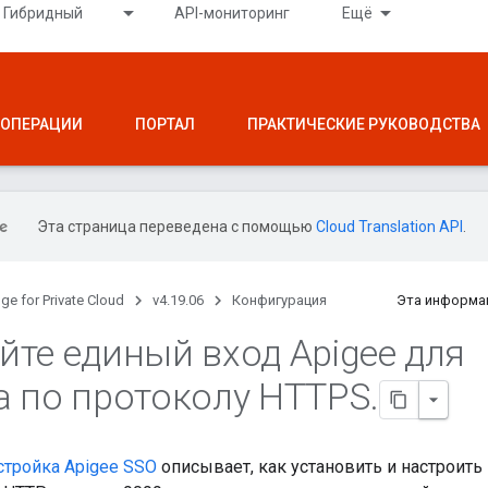
Гибридный
API-мониторинг
Ещё
ОПЕРАЦИИ
ПОРТАЛ
ПРАКТИЧЕСКИЕ РУКОВОДСТВА
Эта страница переведена с помощью
Cloud Translation API
.
ge for Private Cloud
v4.19.06
Конфигурация
Эта информа
йте единый вход Apigee для
а по протоколу HTTPS
.
стройка Apigee SSO
описывает, как установить и настроить