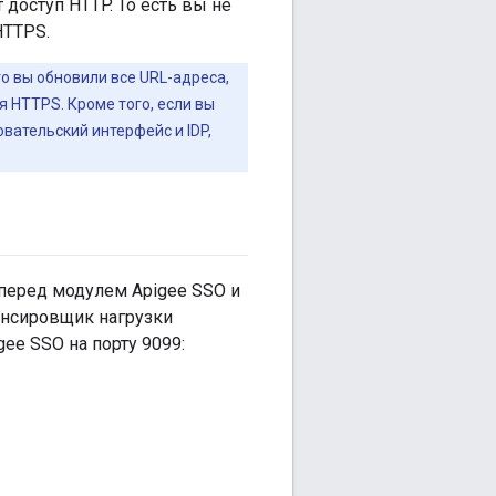
доступ HTTP. То есть вы не
HTTPS.
то вы обновили все URL-адреса,
 HTTPS. Кроме того, если вы
вательский интерфейс и IDP,
перед модулем Apigee SSO и
ансировщик нагрузки
ee SSO на порту 9099: