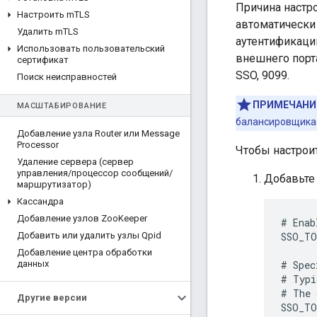
Причина настр
Настроить m
TLS
автоматически
Удалить m
TLS
аутентификаци
Использовать пользовательский
внешнего порта
сертификат
SSO, 9099.
Поиск неисправностей
ПРИМЕЧАНИ
МАСШТАБИРОВАНИЕ
балансировщика 
Добавление узла Router или Message
Processor
Чтобы настрои
Удаление сервера (сервер
управления
/
процессор сообщений
/
Добавьте
маршрутизатор)
Кассандра
Добавление узлов Zoo
Keeper
# Enab
Добавить или удалить узлы Qpid
SSO_TO
Добавление центра обработки
данных
# Spec
# Typi
# The 
Другие версии
SSO_TO