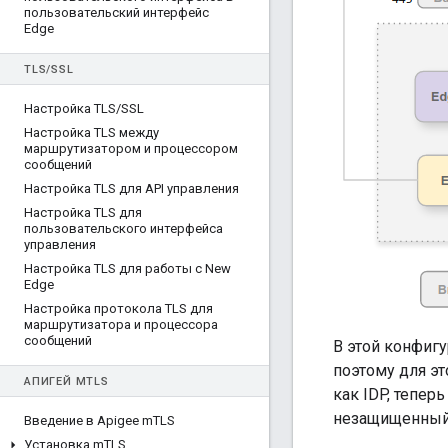
пользовательский интерфейс
Edge
TLS
/
SSL
Настройка TLS
/
SSL
Настройка TLS между
маршрутизатором и процессором
сообщений
Настройка TLS для API управления
Настройка TLS для
пользовательского интерфейса
управления
Настройка TLS для работы с New
Edge
Настройка протокола TLS для
маршрутизатора и процессора
сообщений
В этой конфиг
поэтому для э
АПИГЕЙ M
TLS
как IDP, тепер
незащищенный 
Введение в Apigee m
TLS
Установка m
TLS