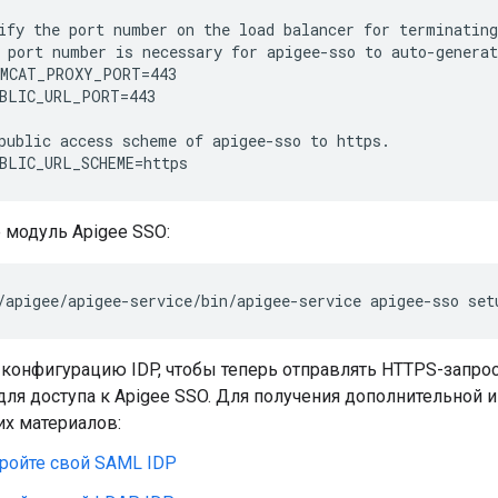
ify the port number on the load balancer for terminating
 port number is necessary for apigee-sso to auto-generat
MCAT_PROXY_PORT=443

BLIC_URL_PORT=443

public access scheme of apigee-sso to https.

BLIC_URL_SCHEME=https
 модуль Apigee SSO:
/apigee/apigee-service/bin/apigee-service apigee-sso set
конфигурацию IDP, чтобы теперь отправлять HTTPS-запрос
для доступа к Apigee SSO. Для получения дополнительной 
х материалов:
ройте свой SAML IDP