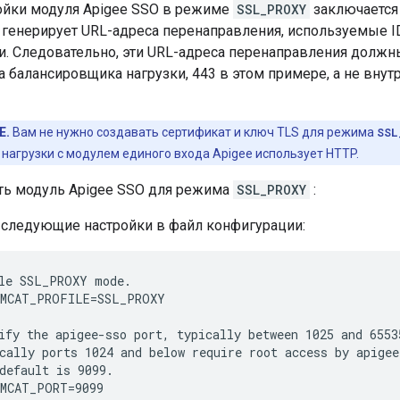
ойки модуля Apigee SSO в режиме
SSL_PROXY
заключается 
 генерирует URL-адреса перенаправления, используемые ID
и. Следовательно, эти URL-адреса перенаправления долж
 балансировщика нагрузки, 443 в этом примере, а не внут
Е.
Вам не нужно создавать сертификат и ключ TLS для режима
SSL
нагрузки с модулем единого входа Apigee использует HTTP.
ть модуль Apigee SSO для режима
SSL_PROXY
:
 следующие настройки в файл конфигурации:
le SSL_PROXY mode.

MCAT_PROFILE=SSL_PROXY

ify the apigee-sso port, typically between 1025 and 65535
cally ports 1024 and below require root access by apigee-
default is 9099.

MCAT_PORT=9099
