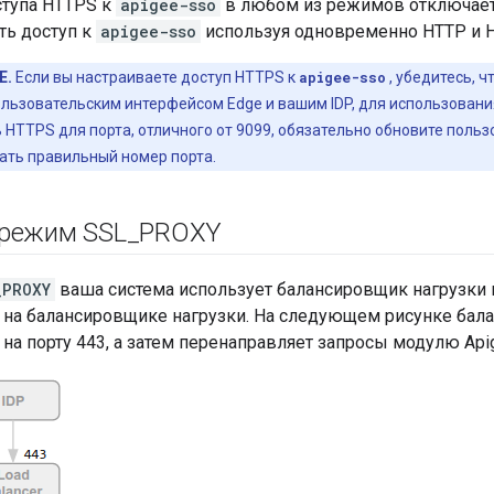
тупа HTTPS к
apigee-sso
в любом из режимов отключает 
ть доступ к
apigee-sso
используя одновременно HTTP и 
Е.
Если вы настраиваете доступ HTTPS к
apigee-sso
, убедитесь, ч
льзовательским интерфейсом Edge и вашим IDP, для использования
HTTPS для порта, отличного от 9099, обязательно обновите пользо
ать правильный номер порта.
режим SSL
_
PROXY
_PROXY
ваша система использует балансировщик нагрузки 
 на балансировщике нагрузки. На следующем рисунке бал
на порту 443, а затем перенаправляет запросы модулю Apig