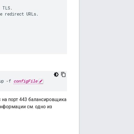
 TLS.

e redirect URLs.

up -f 
configFile
 на порт 443 балансировщика
информации см. одно из