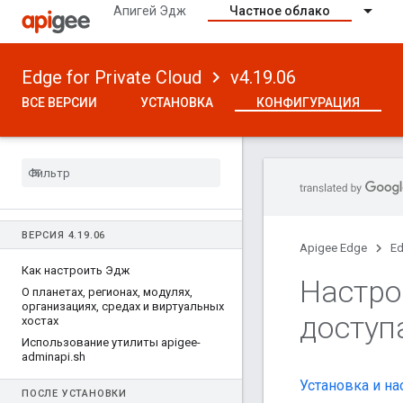
Апигей Эдж
Частное облако
Edge for Private Cloud
v4.19.06
ВСЕ ВЕРСИИ
УСТАНОВКА
КОНФИГУРАЦИЯ
ВЕРСИЯ 4
.
19
.
06
Apigee Edge
Ed
Как настроить Эдж
Настро
О планетах
,
регионах
,
модулях
,
организациях
,
средах и виртуальных
доступ
хостах
Использование утилиты apigee-
adminapi
.
sh
Установка и на
ПОСЛЕ УСТАНОВКИ