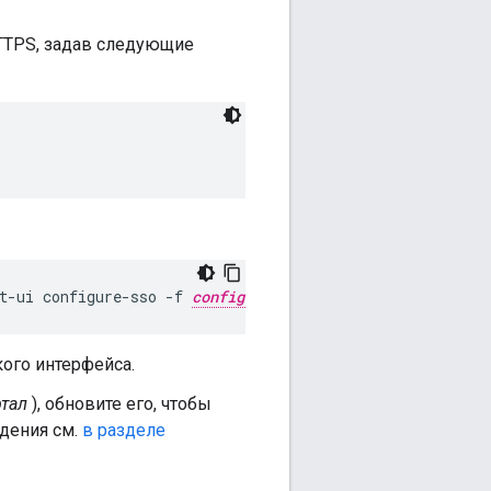
TTPS, задав следующие
t-ui configure-sso -f 
configFile
ого интерфейса.
тал
), обновите его, чтобы
едения см.
в разделе