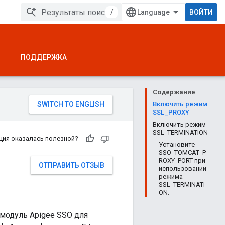
/
ВОЙТИ
ПОДДЕРЖКА
Содержание
Включить режим
SSL_PROXY
Включить режим
SSL_TERMINATION
ция оказалась полезной?
Установите
SSO_TOMCAT_P
ROXY_PORT при
ОТПРАВИТЬ ОТЗЫВ
использовании
режима
SSL_TERMINATI
ON.
 модуль Apigee SSO для