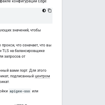
 файле конфигурации Edge:
ующих значений, чтобы
 прокси, что означает, что вы
и TLS на балансировщике
я запросов от
ный вами порт. Для этого
фикат, подписанный
центром
икат.
ройки
apigee-sso
или