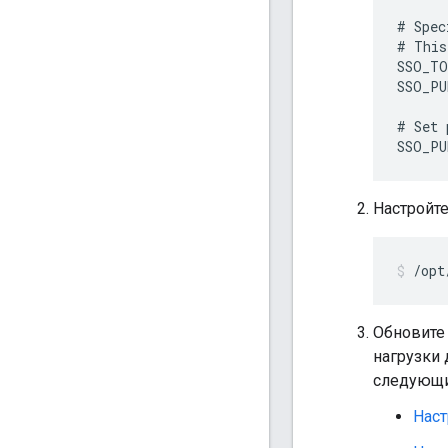
# Spec
# This
SSO_TO
SSO_PU
# Set 
SSO_PU
Настройте
/opt
Обновите 
нагрузки 
следующи
Наст