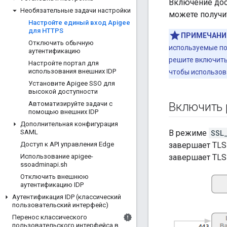
Включение дос
Необязательные задачи настройки
можете получи
Настройте единый вход Apigee
для HTTPS
ПРИМЕЧАНИ
Отключить обычную
используемые по
аутентификацию
решите включить 
Настройте портал для
использования внешних IDP
чтобы использов
Установите Apigee SSO для
высокой доступности
Автоматизируйте задачи с
Включить 
помощью внешних IDP
Дополнительная конфигурация
SAML
В режиме
SSL
Доступ к API управления Edge
завершает TLS
Использование apigee-
завершает TLS 
ssoadminapi
.
sh
Отключить внешнюю
аутентификацию IDP
Аутентификация IDP (классический
пользовательский интерфейс)
Перенос классического
пользовательского интерфейса в