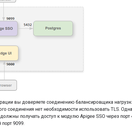
урации вы доверяете соединению балансировщика нагрузки
того соединения нет необходимости использовать TLS. Одн
ь должны получать доступ к модулю Apigee SSO через порт 4
порт 9099.