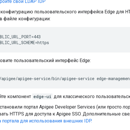
ройте свой LDAP IDP
 конфигурацию пользовательского интерфейса Edge для H
в файле конфигурации:
BLIC_URL_PORT=443

BLIC_URL_SCHEME=https
овите пользовательский интерфейс Edge:
/apigee/apigee-service/bin/apigee-service edge-managemen
йте компонент
edge-ui
для классического пользовательск
становили портал Apigee Developer Services (или просто
пор
ать HTTPS для доступа к Apigee SSO. Дополнительные св
 портала для использования внешних IDP.