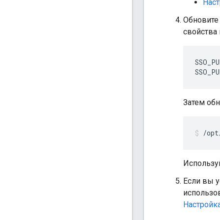
Наст
Обновите
свойства 
SSO_PU
SSO_PU
Затем обн
/opt
Использу
Если вы у
использов
Настройка