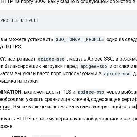
 HTTP на порту 9099, как указано в следующем свойстве в
_PROFILE=DEFAULT
 вы можете установить
SSO_TOMCAT_PROFILE
одно из след
уп HTTPS:
XY:
настраивает
apigee-sso
, модуль Apigee SSO, в режиме
ли балансировщик нагрузки перед
apigee-sso
и отключил
 Затем вы указываете порт, используемый в
apigee-sso
дл
овщика нагрузки.
INATION:
включен доступ TLS к
apigee-sso
через выбран
еобходимо указать хранилище ключей, содержащее серти
ации
. Вы не можете использовать самозаверяющий сертиф
ючить HTTPS во время первоначальной установки и наст
позже.