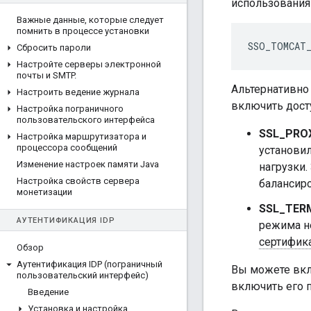
использования
Важные данные
,
которые следует
помнить в процессе установки
SSO_TOMCAT
Сбросить пароли
Настройте серверы электронной
почты и SMTP
.
Альтернативно
Настроить ведение журнала
включить дост
Настройка пограничного
пользовательского интерфейса
SSL_PRO
Настройка маршрутизатора и
процессора сообщений
установи
Изменение настроек памяти Java
нагрузки.
Настройка свойств сервера
балансир
монетизации
SSL_TERM
АУТЕНТИФИКАЦИЯ IDP
режима н
сертифик
Обзор
Аутентификация IDP (пограничный
Вы можете вкл
пользовательский интерфейс)
включить его 
Введение
Установка и настройка