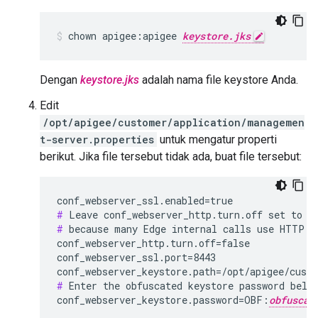
chown apigee:apigee 
keystore.jks
Dengan
keystore.jks
adalah nama file keystore Anda.
Edit
/opt/apigee/customer/application/managemen
t-server.properties
untuk mengatur properti
berikut. Jika file tersebut tidak ada, buat file tersebut:
#
#
 because many Edge internal calls use HTTP.

conf_webserver_http.turn.off=false

conf_webserver_ssl.port=8443

conf_webserver_keystore.path=/opt/apigee/cust
#
 Enter the obfuscated keystore password below
conf_webserver_keystore.password=OBF:
obfuscat