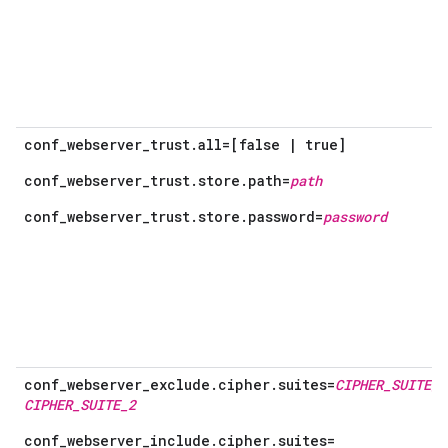
conf_webserver_trust.all=[false | true]
conf_webserver_trust.store.path=
path
conf_webserver_trust.store.password=
password
conf_webserver_exclude.cipher.suites=
CIPHER_SUITE_1
CIPHER_SUITE_2
conf_webserver_include.cipher.suites=