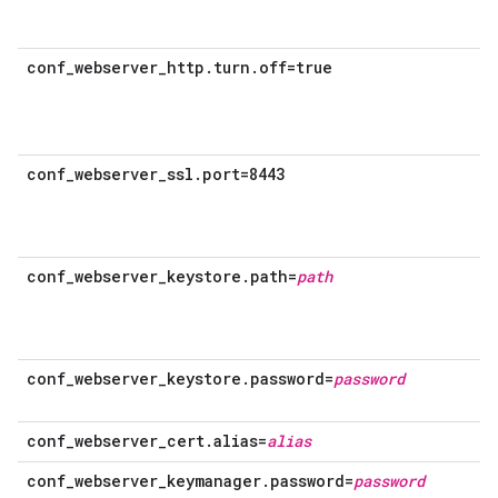
conf_webserver_http.turn.off=true
conf_webserver_ssl.port=8443
conf_webserver_keystore.path=
path
conf_webserver_keystore.password=
password
conf_webserver_cert.alias=
alias
conf_webserver_keymanager.password=
password