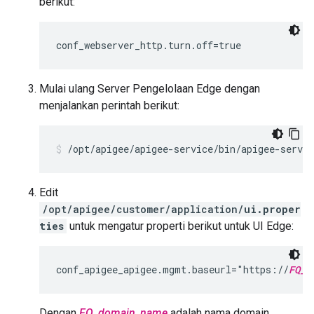
berikut:
conf_webserver_http.turn.off=true
Mulai ulang Server Pengelolaan Edge dengan
menjalankan perintah berikut:
/opt/apigee/apigee-service/bin/apigee-servi
Edit
/opt/apigee/customer/application/
ui.proper
ties
untuk mengatur properti berikut untuk UI Edge:
conf_apigee_apigee.mgmt.baseurl="https://
FQ_d
Dengan
FQ_domain_name
adalah nama domain