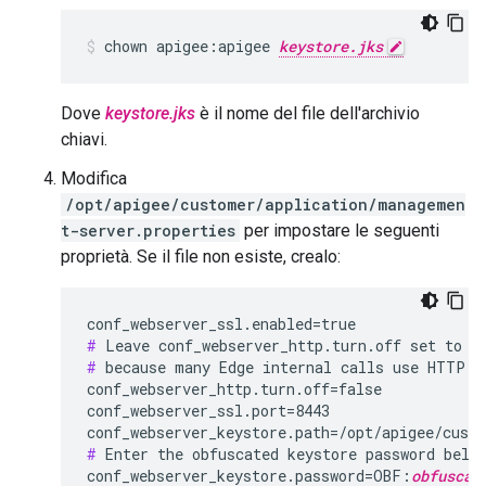
chown apigee:apigee 
keystore.jks
Dove
keystore.jks
è il nome del file dell'archivio
chiavi.
Modifica
/opt/apigee/customer/application/managemen
t-server.properties
per impostare le seguenti
proprietà. Se il file non esiste, crealo:
#
#
 because many Edge internal calls use HTTP.

conf_webserver_http.turn.off=false

conf_webserver_ssl.port=8443

conf_webserver_keystore.path=/opt/apigee/cust
#
 Enter the obfuscated keystore password below
conf_webserver_keystore.password=OBF:
obfuscat