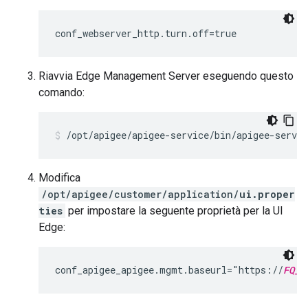
conf_webserver_http.turn.off=true
Riavvia Edge Management Server eseguendo questo
comando:
/opt/apigee/apigee-service/bin/apigee-servi
Modifica
/opt/apigee/customer/application/
ui.proper
ties
per impostare la seguente proprietà per la UI
Edge:
conf_apigee_apigee.mgmt.baseurl="https://
FQ_d