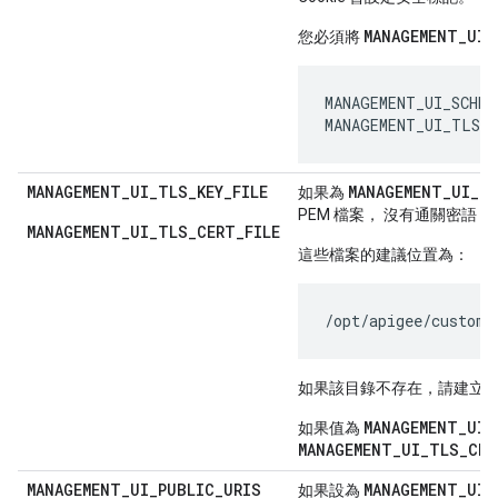
MANAGEMENT_UI_
您必須將
MANAGEMENT_UI_SCHEME
MANAGEMENT_UI_TLS_
MANAGEMENT
_
UI
_
TLS
_
KEY
_
FILE
MANAGEMENT
_
UI
_
T
如果為
PEM 檔案， 沒有通關密語，
MANAGEMENT_UI_TLS_CERT_FILE
這些檔案的建議位置為：
/opt/apigee/custome
如果該目錄不存在，請建立
MANAGEMENT_UI_
如果值為
MANAGEMENT_UI_TLS_CER
MANAGEMENT
_
UI
_
PUBLIC
_
URIS
MANAGEMENT_UI_
如果設為