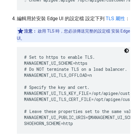
編輯用於安裝 Edge UI 的設定檔 設定下列
TLS 屬性
：
注意：
啟用 TLS 時，您必須傳送完整的設定檔 安裝 Edge
UI。
# Set to https to enable TLS.

MANAGEMENT_UI_SCHEME=https 

# Do NOT terminate TLS on a load balancer.

MANAGEMENT_UI_TLS_OFFLOAD=n

# Specify the key and cert. 

MANAGEMENT_UI_TLS_KEY_FILE=/opt/apigee/custom
MANAGEMENT_UI_TLS_CERT_FILE=/opt/apigee/custo
# Leave these properties set to the same value
MANAGEMENT_UI_PUBLIC_URIS=$MANAGEMENT_UI_SCHE
SHOEHORN_SCHEME=http