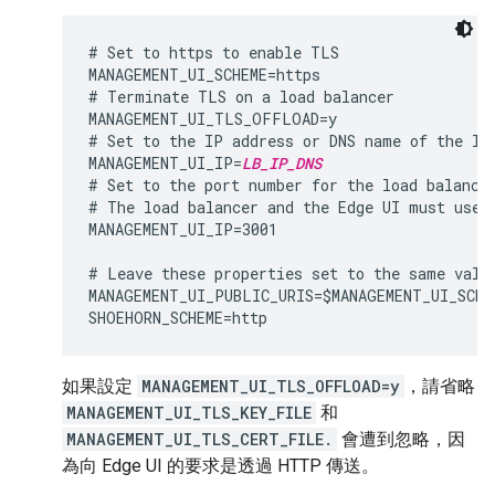
# Set to https to enable TLS

MANAGEMENT_UI_SCHEME=https

# Terminate TLS on a load balancer

MANAGEMENT_UI_TLS_OFFLOAD=y

# Set to the IP address or DNS name of the loa
MANAGEMENT_UI_IP=
LB_IP_DNS
# Set to the port number for the load balancer
# The load balancer and the Edge UI must use t
MANAGEMENT_UI_IP=3001

# Leave these properties set to the same value
MANAGEMENT_UI_PUBLIC_URIS=$MANAGEMENT_UI_SCHE
如果設定
MANAGEMENT_UI_TLS_OFFLOAD=y
，請省略
MANAGEMENT_UI_TLS_KEY_FILE
和
MANAGEMENT_UI_TLS_CERT_FILE.
會遭到忽略，因
為向 Edge UI 的要求是透過 HTTP 傳送。