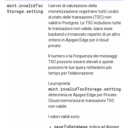
mint
.
invalid
Tsc
I server di valutazione della
Storage
.
setting
monetizzazione registrano tutti i codici
di stato delle transazioni (TSC) non
validi in Postgres. Le TSC includono tutte
le transazioni non valide, siano esse
backend o il mancato rispetto di un altro
criterio in Apigee Edge per il cloud
privato.
Il numero e la frequenza dei messaggi
TSC possono essere elevati e quindi
possono le tue query richiedono più
tempo per l'elaborazione.
La proprietà
mint.invalidTscStorage.setting
determina se Apigee Edge per Private
Cloud memorizza le transazioni TSC
non valide.
I valori validi sono:
saveToDatabase
: indica ad Apigee