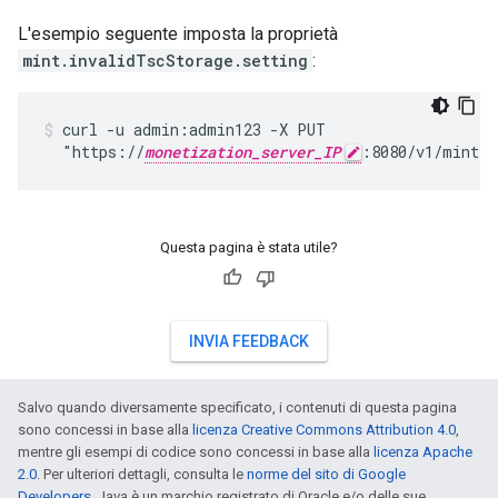
L'esempio seguente imposta la proprietà
mint.invalidTscStorage.setting
:
curl -u admin:admin123 -X PUT

  "https://
monetization_server_IP
:8080/v1/mint/p
Questa pagina è stata utile?
INVIA FEEDBACK
Salvo quando diversamente specificato, i contenuti di questa pagina
sono concessi in base alla
licenza Creative Commons Attribution 4.0
,
mentre gli esempi di codice sono concessi in base alla
licenza Apache
2.0
. Per ulteriori dettagli, consulta le
norme del sito di Google
Developers
. Java è un marchio registrato di Oracle e/o delle sue