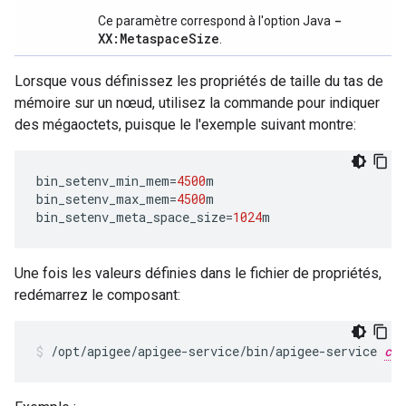
-
Ce paramètre correspond à l'option Java
XX:MetaspaceSize
.
Lorsque vous définissez les propriétés de taille du tas de
mémoire sur un nœud, utilisez la commande pour indiquer
des mégaoctets, puisque le l'exemple suivant montre:
bin_setenv_min_mem
=
4500
m
bin_setenv_max_mem
=
4500
m
bin_setenv_meta_space_size
=
1024
m
Une fois les valeurs définies dans le fichier de propriétés,
redémarrez le composant:
/opt/apigee/apigee-service/bin/apigee-service 
com