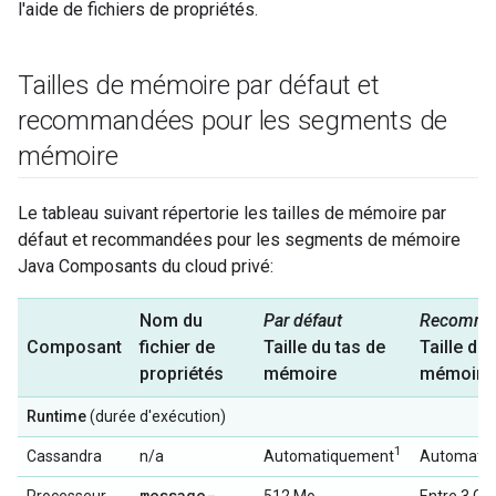
l'aide de fichiers de propriétés.
Tailles de mémoire par défaut et
recommandées pour les segments de
mémoire
Le tableau suivant répertorie les tailles de mémoire par
défaut et recommandées pour les segments de mémoire
Java Composants du cloud privé:
Nom du
Par défaut
Recomma
Composant
fichier de
Taille du tas de
Taille de 
propriétés
mémoire
mémoire
Runtime
(durée d'exécution)
1
Cassandra
n/a
Automatiquement
Automati
message-