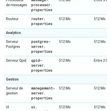
Processeur
512 Mo
Entre 3 Go 
processor
.
de messages
properties
router
.
Routeur
512 Mo
512 Mo
properties
Analytics
postgres-
Serveur
512 Mo
512 Mo
server
.
Postgres
properties
qpid-
Serveur Qpid
512 Mo
Entre 2 Go 
server
.
properties
Gestion
management-
Serveur de
512 Mo
512 Mo
server
.
gestion
properties
ui
.
UI
512 Mo
512 Mo