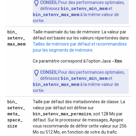
CONSEIL
:Pour des performances optimales,
bin_setenv_min_mem
définissez
et
bin_setenv_max_mem
à la même valeur de
sortie.
bin
_
Taille maximale du tas de mémoire. La valeur par
setenv
_
défaut est basée sur les valeurs répertoriées dans
max
_
mem
Tailles de mémoire par défaut et recommandées
pour les segments de mémoire
-Xmx
Ce paramètre correspond à l'option Java
.
CONSEIL
:Pour des performances optimales,
bin_setenv_min_mem
définissez
et
bin_setenv_max_mem
à la même valeur de
sortie.
bin
_
Taille par défaut des métadonnées de classe. La
setenv
_
valeur par défaut est définie sur
meta
_
bin_setenv_max_permsize
, soit 128 Mo par
space
_
défaut. Sur le processeur de messages, Apigee
size
vous recommande de définir cette valeur sur 256
Mo ou 512 Mo, en fonction de votre du trafic.