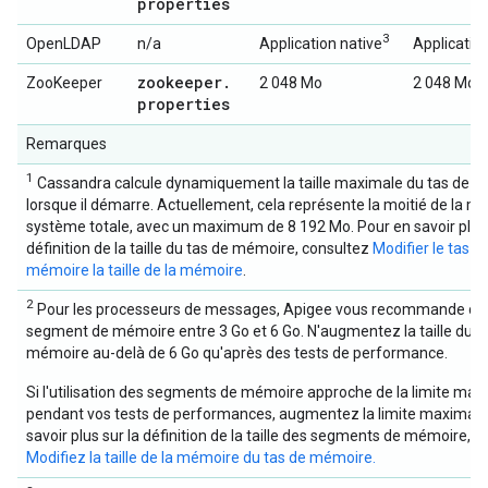
properties
3
OpenLDAP
n/a
Application native
Applicatio
zookeeper
.
ZooKeeper
2 048 Mo
2 048 Mo
properties
Remarques
1
Cassandra calcule dynamiquement la taille maximale du tas de 
lorsque il démarre. Actuellement, cela représente la moitié de la 
système totale, avec un maximum de 8 192 Mo. Pour en savoir plus 
définition de la taille du tas de mémoire, consultez
Modifier le tas d
mémoire la taille de la mémoire
.
2
Pour les processeurs de messages, Apigee vous recommande de d
segment de mémoire entre 3 Go et 6 Go. N'augmentez la taille du t
mémoire au-delà de 6 Go qu'après des tests de performance.
Si l'utilisation des segments de mémoire approche de la limite max
pendant vos tests de performances, augmentez la limite maximale
savoir plus sur la définition de la taille des segments de mémoire, c
Modifiez la taille de la mémoire du tas de mémoire.