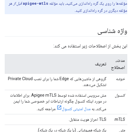
مؤلفه‌ها را روی یک گره راه‌اندازی می‌کنید، باید مؤلفه
apigee-mtls
قبل از
هر
مؤلفه دیگری در گره راه‌اندازی کنید.
واژه شناسی
این بخش از اصطلاحات زیر استفاده می کند:
مدت،
تعریف
اصطلاح
خوشه
گروهی از ماشین‌هایی که Edge شما را برای نصب Private Cloud
تشکیل می‌دهند.
کنسول
مش سرویس استفاده شده توسط Apigee mTLS. برای اطلاعات
در مورد اینکه کنسول چگونه ارتباطات ابر خصوصی شما را ایمن
می‌کند، به
مدل امنیتی کنسول
مراجعه کنید.
mTLS
TLS احراز هویت متقابل.
مش
یک شبکه
همپوشانی
(یا یک شبکه در یک شبکه).