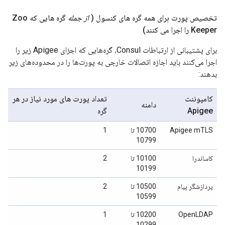
تخصیص پورت برای همه گره های کنسول (
از جمله
گره هایی که Zoo
Keeper را اجرا می کنند)
برای پشتیبانی از ارتباطات Consul، گره‌هایی که اجزای Apigee زیر را
اجرا می‌کنند باید اجازه اتصالات خارجی به پورت‌ها را در محدوده‌های زیر
بدهند:
کامپوننت
تعداد پورت های مورد نیاز در هر
دامنه
Apigee
گره
Apigee mTLS
10700 تا
1
10799
کاساندرا
10100 تا
2
10199
پردازشگر پیام
10500 تا
2
10599
OpenLDAP
10200 تا
1
10299