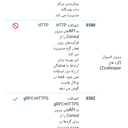
پیکربندی مرکز
داده چندگانه
مدیریت می کند.
8500
اتصالات HTTP
HTTP
به APIهای سرور
Consul را از
فرآیندهای روی
همان گره مدیریت
می کند.
سرور کنسول
این پورت برای
(گره های
ارتباط یا هماهنگی
ZooKeeper)
از راه دور استفاده
نمی شود. فقط در
لوکال هاست
گوش می دهد.
8502
اتصالات
gRPC+HTTPS
gRPC+HTTPS
به APIهای سرور
Consul را از
سایر گره‌ها در
خوشه مدیریت