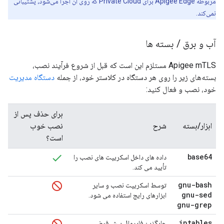
مربوطه Apigee Edge برای Private Cloud که روی آن اجرا می‌شود، پشتیبانی
نمی‌کند.
آب و برق
/
بسته ها
Apigee mTLS مستلزم این است که قبل از شروع فرآیند نصب،
بسته‌های زیر را روی هر دستگاه در کلاستر خود، از جمله
دستگاه مدیریت
خود، نصب و فعال کنید:
برای حذف پس از
ابزار/بسته
شرح
نصب خوب
است؟
base64
داده های داخل اسکریپت های نصب را
تأیید می کند.
gnu-bash
توسط اسکریپت نصب و سایر
gnu-sed
ابزارهای رایج استفاده می شود.
gnu-grep
iptables
جایگزین فایروال پیش فرض،