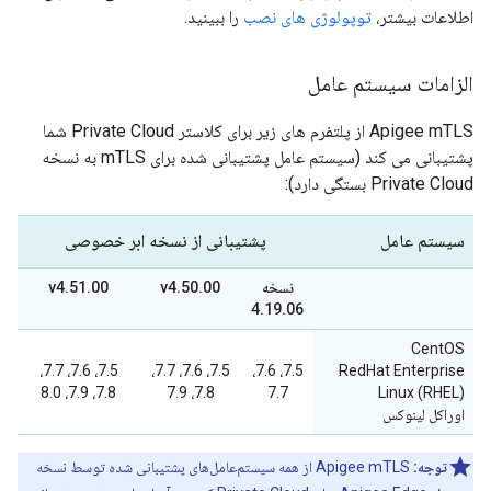
اطلاعات بیشتر،
توپولوژی های نصب
را ببینید.
الزامات سیستم عامل
Apigee mTLS از پلتفرم های زیر برای کلاستر Private Cloud شما
پشتیبانی می کند (سیستم عامل پشتیبانی شده برای mTLS به نسخه
Private Cloud بستگی دارد):
سیستم عامل
پشتیبانی از نسخه ابر خصوصی
نسخه
v4.50.00
v4.51.00
4.19.06
CentOS
7.5، 7.6، 7.7،
7.5، 7.6، 7.7،
7.5، 7.6،
RedHat Enterprise
7.8، 7.9، 8.0
7.8، 7.9
7.7
Linux (RHEL)
اوراکل لینوکس
توجه:
Apigee mTLS از همه سیستم‌عامل‌های پشتیبانی شده توسط نسخه