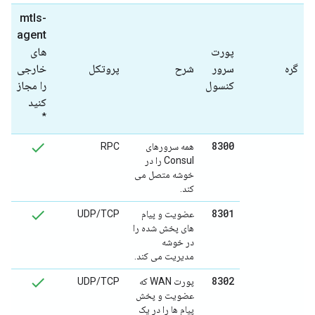
mtls-
agent
پورت
های
گره
سرور
شرح
پروتکل
خارجی
کنسول
را مجاز
کنید
*
8300
همه سرورهای
RPC
Consul را در
خوشه متصل می
کند.
8301
عضویت و پیام
UDP/TCP
های پخش شده را
در خوشه
مدیریت می کند.
8302
پورت WAN که
UDP/TCP
عضویت و پخش
پیام ها را در یک