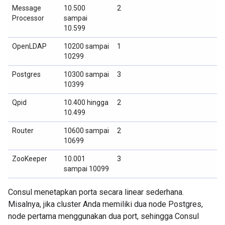
Message
10.500
2
Processor
sampai
10.599
OpenLDAP
10200 sampai
1
10299
Postgres
10300 sampai
3
10399
Qpid
10.400 hingga
2
10.499
Router
10600 sampai
2
10699
ZooKeeper
10.001
3
sampai 10099
Consul menetapkan porta secara linear sederhana.
Misalnya, jika cluster Anda memiliki dua node Postgres,
node pertama menggunakan dua port, sehingga Consul