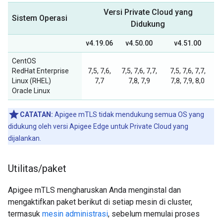
Versi Private Cloud yang
Sistem Operasi
Didukung
v4.19.06
v4.50.00
v4.51.00
CentOS
RedHat Enterprise
7,5, 7,6,
7,5, 7,6, 7,7,
7,5, 7,6, 7,7,
Linux (RHEL)
7,7
7,8, 7,9
7,8, 7,9, 8,0
Oracle Linux
CATATAN:
Apigee mTLS tidak mendukung semua OS yang
didukung oleh versi Apigee Edge untuk Private Cloud yang
dijalankan.
Utilitas
/
paket
Apigee mTLS mengharuskan Anda menginstal dan
mengaktifkan paket berikut di setiap mesin di cluster,
termasuk
mesin administrasi
, sebelum memulai proses