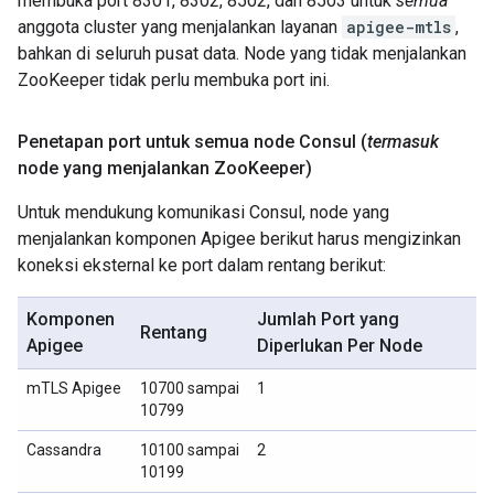
membuka port 8301, 8302, 8502, dan 8503 untuk
semua
anggota cluster yang menjalankan layanan
apigee-mtls
,
bahkan di seluruh pusat data. Node yang tidak menjalankan
ZooKeeper tidak perlu membuka port ini.
Penetapan port untuk semua node Consul (
termasuk
node yang menjalankan Zoo
Keeper)
Untuk mendukung komunikasi Consul, node yang
menjalankan komponen Apigee berikut harus mengizinkan
koneksi eksternal ke port dalam rentang berikut:
Komponen
Jumlah Port yang
Rentang
Apigee
Diperlukan Per Node
mTLS Apigee
10700 sampai
1
10799
Cassandra
10100 sampai
2
10199