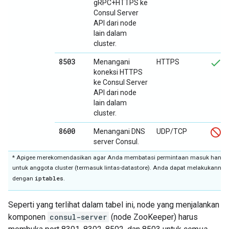
gRPC+HTTPS ke
Consul Server
API dari node
lain dalam
cluster.
8503
Menangani
HTTPS
koneksi HTTPS
ke Consul Server
API dari node
lain dalam
cluster.
8600
Menangani DNS
UDP/TCP
server Consul.
* Apigee merekomendasikan agar Anda membatasi permintaan masuk hanya
untuk anggota cluster (termasuk lintas-datastore). Anda dapat melakukannya
iptables
dengan
.
Seperti yang terlihat dalam tabel ini, node yang menjalankan
komponen
consul-server
(node ZooKeeper) harus