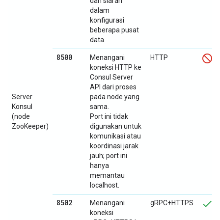
dan siaran
dalam
konfigurasi
beberapa pusat
data.
8500
Menangani
HTTP
koneksi HTTP ke
Consul Server
API dari proses
Server
pada node yang
Konsul
sama.
(node
Port ini tidak
ZooKeeper)
digunakan untuk
komunikasi atau
koordinasi jarak
jauh; port ini
hanya
memantau
localhost.
8502
Menangani
gRPC+HTTPS
koneksi