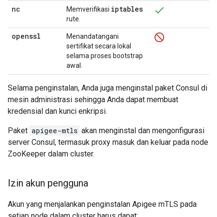
nc
iptables
Memverifikasi
rute.
openssl
Menandatangani
sertifikat secara lokal
selama proses bootstrap
awal.
Selama penginstalan, Anda juga menginstal paket Consul di
mesin administrasi sehingga Anda dapat membuat
kredensial dan kunci enkripsi.
Paket
apigee-mtls
akan menginstal dan mengonfigurasi
server Consul, termasuk proxy masuk dan keluar pada node
ZooKeeper dalam cluster.
Izin akun pengguna
Akun yang menjalankan penginstalan Apigee mTLS pada
setiap node dalam cluster harus dapat: