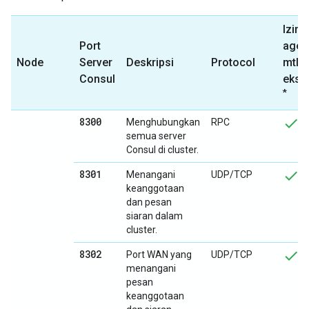
Izink
Port
agen
Node
Server
Deskripsi
Protocol
mtls-
Consul
ekste
*
8300
Menghubungkan
RPC
semua server
Consul di cluster.
8301
Menangani
UDP/TCP
keanggotaan
dan pesan
siaran dalam
cluster.
8302
Port WAN yang
UDP/TCP
menangani
pesan
keanggotaan