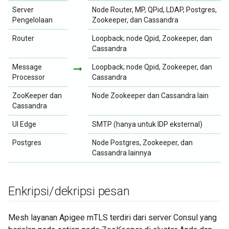
Server
Node Router, MP, QPid, LDAP, Postgres,
Pengelolaan
Zookeeper, dan Cassandra
Router
Loopback; node Qpid, Zookeeper, dan
Cassandra
Message
arrow_right_alt
Loopback; node Qpid, Zookeeper, dan
Processor
Cassandra
ZooKeeper dan
Node Zookeeper dan Cassandra lain
Cassandra
UI Edge
SMTP (hanya untuk IDP eksternal)
Postgres
Node Postgres, Zookeeper, dan
Cassandra lainnya
Enkripsi
/
dekripsi pesan
Mesh layanan Apigee mTLS terdiri dari server Consul yang