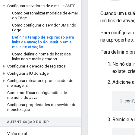
Configurar servidores de e-mail e SMTP
Quando um usuár
Como personalizar modelos de e-mail
do Edge
um link de ativa
Como configurar o servidor SMTP do
Edge
Para configurar 
Definir o tempo de expiração para
na ui.properties.
links de ativação do usuário em e-
mails de ativação
Para definir o p
Como definir o nome do host dos
links nos e-mails gerados
No nó da i
Configurar a geração de registros
existe, cri
Configurar a IU do Edge
Configurar roteador e processador de
Adicione a
mensagens
Como modificar configurações de
memória do Java
conf
Configurar propriedades do servidor de
monetização
Reinicie a
AUTENTICAÇÃO DO ID
P
Visão geral