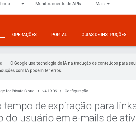
íbrido
Monitoramento de APIs
Mais
OPERAÇÕES
PORTAL
GUIAS DE INSTRUÇÕES
O Google usa tecnologia de IA na tradução de conteúdos para seu
raduções com IA podem ter erros.
ge for Private Cloud
v4.19.06
Configuração
 o tempo de expiração para link
o do usuário em e-mails de ati