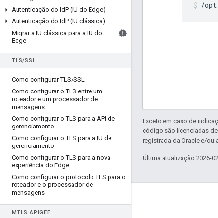
/opt
Autenticação do Id
P (IU do Edge)
Autenticação do Id
P (IU clássica)
Migrar a IU clássica para a IU do
Edge
TLS
/
SSL
Como configurar TLS
/
SSL
Como configurar o TLS entre um
roteador e um processador de
mensagens
Como configurar o TLS para a API de
Exceto em caso de indicaç
gerenciamento
código são licenciadas d
Como configurar o TLS para a IU de
registrada da Oracle e/ou a
gerenciamento
Como configurar o TLS para a nova
Última atualização 2026-0
experiência do Edge
Como configurar o protocolo TLS para o
roteador e o processador de
mensagens
Sobre a Apigee
M
TLS APIGEE
We're part of Google