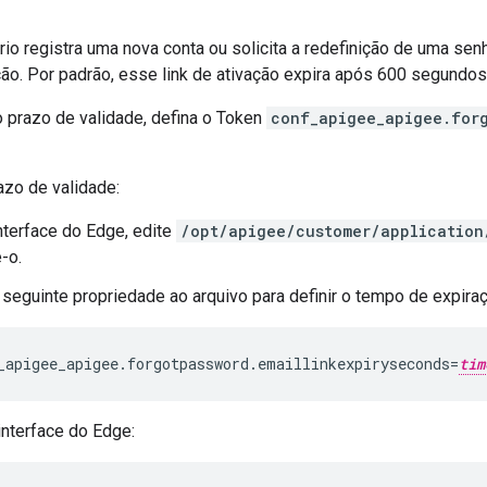
io registra uma nova conta ou solicita a redefinição de uma se
ção. Por padrão, esse link de ativação expira após 600 segundos
o prazo de validade, defina o Token
conf_apigee_apigee.for
razo de validade:
nterface do Edge, edite
/opt/apigee/customer/application
e-o.
 seguinte propriedade ao arquivo para definir o tempo de expir
_apigee_apigee.forgotpassword.emaillinkexpiryseconds=
tim
 interface do Edge: