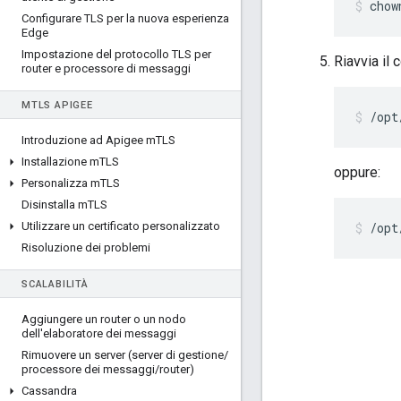
chow
Configurare TLS per la nuova esperienza
Edge
Impostazione del protocollo TLS per
Riavvia il
router e processore di messaggi
M
TLS APIGEE
/opt
Introduzione ad Apigee m
TLS
Installazione m
TLS
oppure:
Personalizza m
TLS
Disinstalla m
TLS
Utilizzare un certificato personalizzato
/opt
Risoluzione dei problemi
SCALABILITÀ
Aggiungere un router o un nodo
dell'elaboratore dei messaggi
Rimuovere un server (server di gestione
/
processore dei messaggi
/
router)
Cassandra