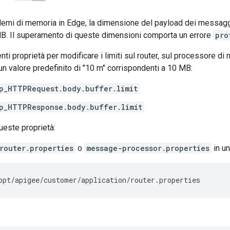
lemi di memoria in Edge, la dimensione del payload dei messagg
MB. Il superamento di queste dimensioni comporta un errore
pro
enti proprietà per modificare i limiti sul router, sul processore 
un valore predefinito di "10 m" corrispondenti a 10 MB:
p_HTTPRequest.body.buffer.limit
p_HTTPResponse.body.buffer.limit
ueste proprietà:
router.properties
o
message-processor.properties
in un
opt/apigee/customer/application/router.properties