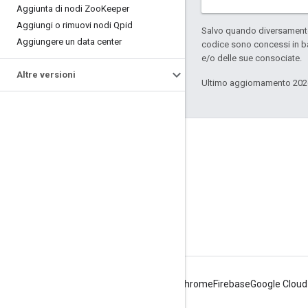
Aggiunta di nodi Zoo
Keeper
Aggiungi o rimuovi nodi Qpid
Salvo quando diversamente 
Aggiungere un data center
codice sono concessi in b
e/o delle sue consociate.
Altre versioni
Ultimo aggiornamento 202
Informazioni su Apigee
We're part of Google
Eventi
Partner
ebook e webcast
Android
Chrome
Firebase
Google Cloud