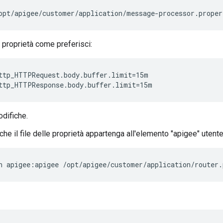
opt/apigee/customer/application/message-processor.proper
 proprietà come preferisci:
ttp_HTTPRequest.body.buffer.limit=15m

ttp_HTTPResponse.body.buffer.limit=15m
odifiche.
che il file delle proprietà appartenga all'elemento "apigee" utente
n apigee:apigee /opt/apigee/customer/application/router.