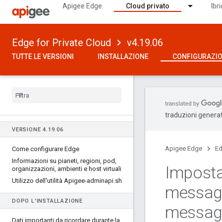
Apigee Edge
Cloud privato
Ibr
Edge for Private Cloud
v4.19.06
TUTTE LE VERSIONI
INSTALLAZIONE
CONFIGURAZI
traduzioni generat
VERSIONE 4
.
19
.
06
Apigee Edge
Ed
Come configurare Edge
Informazioni su pianeti
,
regioni
,
pod
,
Impostar
organizzazioni
,
ambienti e host virtuali
Utilizzo dell'utilità Apigee-adminapi
.
sh
messagg
DOPO L'INSTALLAZIONE
messag
Dati importanti da ricordare durante la