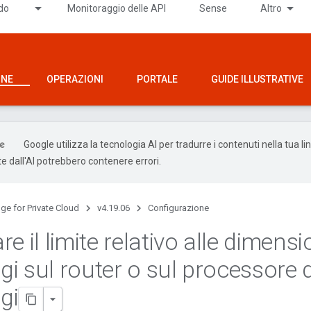
ido
Monitoraggio delle API
Sense
Altro
ONE
OPERAZIONI
PORTALE
GUIDE ILLUSTRATIVE
Google utilizza la tecnologia AI per tradurre i contenuti nella tua li
e dall'AI potrebbero contenere errori.
ge for Private Cloud
v4.19.06
Configurazione
e il limite relativo alle dimensi
i sul router o sul processore d
gi