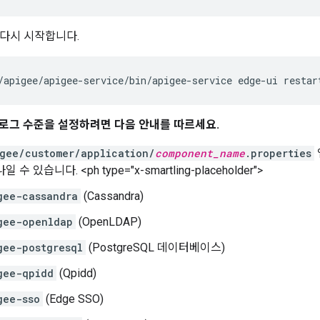
를 다시 시작합니다.
/apigee/apigee-service/bin/apigee-service edge-ui restar
로그 수준을 설정하려면 다음 안내를 따르세요.
gee/customer/application/
component_name
.properties
 수 있습니다. <ph type="x-smartling-placeholder">
gee-cassandra
(Cassandra)
gee-openldap
(OpenLDAP)
gee-postgresql
(PostgreSQL 데이터베이스)
gee-qpidd
(Qpidd)
gee-sso
(Edge SSO)