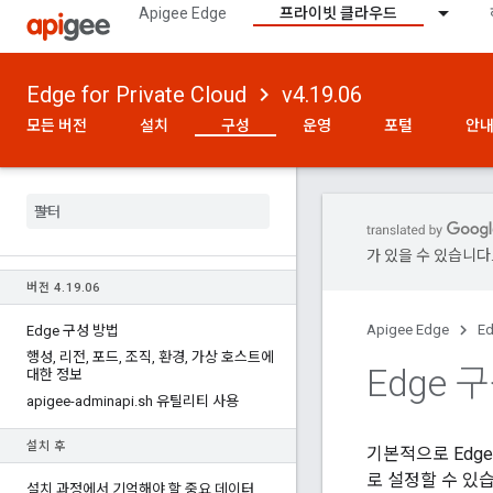
Apigee Edge
프라이빗 클라우드
Edge for Private Cloud
v4.19.06
모든 버전
설치
구성
운영
포털
안내
가 있을 수 있습니다
버전 4
.
19
.
06
Apigee Edge
Ed
Edge 구성 방법
행성
,
리전
,
포드
,
조직
,
환경
,
가상 호스트에
Edge
대한 정보
apigee-adminapi
.
sh 유틸리티 사용
설치 후
기본적으로 Edg
로 설정할 수 있
설치 과정에서 기억해야 할 중요 데이터