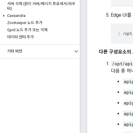
서버 삭제 (관리 서버
/
메시지 프로세서
/
라우
터)
Edge UI
Cassandra
Zoo
Keeper 노드 추가
Qpid 노드 추가 또는 삭제
/opt
데이터 센터 추가
기타 버전
다른 구성요소의 
/opt/api
다음 중 하나일
api
api
api
api
api