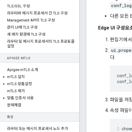
conf_log
TLS
/
SSL 구성
라우터와 메시지 프로세서 간 TLS 구성
다른 모든 
Management API의 TLS 구성
관리 UI에 TLS 구성
Edge UI 구
새 에지 환경에 TLS 구성
편집기에
라우터 및 메시지 프로세서의 TLS 프로토콜
설정
ui.prope
다.
APIGEE M
TLS
Apigee m
TLS 소개
conf_l
m
TLS 설치
conf_l
m
TLS 맞춤설정
m
TLS 제거
맞춤 인증서 사용
파일을 저
문제해결
속성 파일이 
확장
chow
라우터 또는 메시지 프로세서 노드 추가