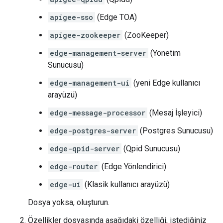
apigee-sso
(Edge TOA)
apigee-zookeeper
(ZooKeeper)
edge-management-server
(Yönetim
Sunucusu)
edge-management-ui
(yeni Edge kullanıcı
arayüzü)
edge-message-processor
(Mesaj İşleyici)
edge-postgres-server
(Postgres Sunucusu)
edge-qpid-server
(Qpid Sunucusu)
edge-router
(Edge Yönlendirici)
edge-ui
(Klasik kullanıcı arayüzü)
Dosya yoksa, oluşturun.
Özellikler dosyasında aşağıdaki özelliği, istediğiniz