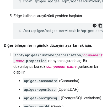
chown apigee:apigee /opt/apigee/customer/ap
Edge kullanıcı arayüzünü yeniden başlatın:
/opt/apigee/apigee-service/bin/apigee-servic
Diğer bileşenlerin günlük düzeyini ayarlamak için:
/opt/apigee/customer/application/
component
_name
.properties
dosyasını şurada aç: Bir
düzenleyici; burada
component_name
şunlardan biri
olabilir:
apigee-cassandra
(Cassandra)
apigee-openldap
(OpenLDAP)
apigee-postgresql
(PostgreSQL veritabanı)
apigee-qpidd
(Qpidd)