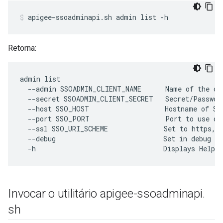
apigee-ssoadminapi.sh admin list -h
Retorna:
admin list

  --admin SSOADMIN_CLIENT_NAME      Name of the cli
  --secret SSOADMIN_CLIENT_SECRET   Secret/Password
  --host SSO_HOST                   Hostname of SSO
  --port SSO_PORT                   Port to use dur
  --ssl SSO_URI_SCHEME              Set to https, d
  --debug                           Set in debug mo
  -h                                Displays Help
Invocar o utilitário apigee-ssoadminapi
.
sh