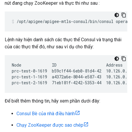
nút đang chạy ZooKeeper và thực thi như sau :
/opt/apigee/apigee-mtls-consul/bin/consul operat
Lệnh này hiện danh sách các thực thể Consul và trạng thái
của các thực thể đó, như sau ví dụ cho thấy:
Node             ID                     Address    
prc-test-0-1619  b59c1f44-6eb0-81d4-42  10.126.0.98
prc-test-1-1619  a4372a6e-8044-e587-43  10.126.0.14
prc-test-2-1619  71eb181f-4242-5353-44  10.126.0.1
Để biết thêm thông tin, hãy xem phần dưới đây:
Consul Bè của nhà điều hành
Chạy ZooKeeper được sao chép