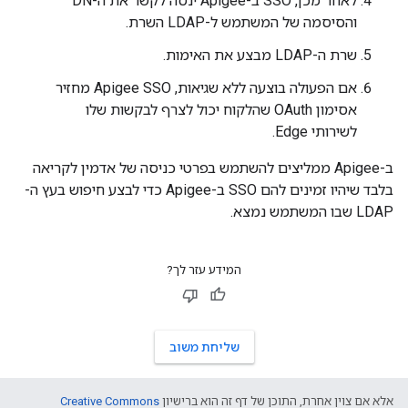
לאחר מכן, SSO ב-Apigee ינסה לקשר את ה-DN
והסיסמה של המשתמש ל-LDAP השרת.
שרת ה-LDAP מבצע את האימות.
אם הפעולה בוצעה ללא שגיאות, Apigee SSO מחזיר
אסימון OAuth שהלקוח יכול לצרף לבקשות שלו
לשירותי Edge.
ב-Apigee ממליצים להשתמש בפרטי כניסה של אדמין לקריאה
בלבד שיהיו זמינים להם SSO ב-Apigee כדי לבצע חיפוש בעץ ה-
LDAP שבו המשתמש נמצא.
המידע עזר לך?
שליחת משוב
אלא אם צוין אחרת, התוכן של דף זה הוא ברישיון
Creative Commons