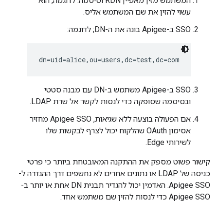
המשתמש מזין מאפיין RDN וסיסמה. לדוגמה, הוא
עשוי להזין את שם המשתמש אליס.
SSO ב-Apigee בונה את ה-DN; לדוגמה:
dn=uid=alice,ou=users,dc=test,dc=com
SSO ב-Apigee משתמש ב-DN עם מבנה סטטי
ובסיסמה שסופקה כדי לנסות לקשר אל שרת LDAP.
אם הפעולה בוצעה ללא שגיאות, Apigee SSO מחזיר
אסימון OAuth שהלקוח יכול לצרף לבקשות שלו
לשירותי Edge.
קישור פשוט מספק את ההתקנה המאובטחת ביותר כי פרטי
כניסה של LDAP או נתונים אחרים לא נחשפים דרך ההגדרה ל-
Apigee SSO. האדמין יכול להגדיר תבנית DN אחת או יותר ב-
Apigee SSO כדי לנסות להזין שם משתמש אחד.