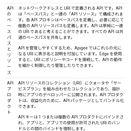
API
ネットワークアドレスと URI で定義される API です。API
の
は「ベースパス」と一連の「API リソース」で構成されま
ベ
す。各 API プロキシはベースパスを定義し、必要に応じて
ー
複数の API リソースパスも定義します。API は単純に一連
ス
の URI であると考えることができます。すべての API は共
パ
通のベースパスを共有します。
ス
API を管理しやすくするため、Apigee ではこれらの元に
と
なる URI に表示名と説明を付加しています。Edge を使用
リ
すると、URI にポリシーやコードを接続して、API の動作
ソ
を細かく制御したり管理したりできます。
ー
ス
API
API リソースのコレクション（URI）にクォータや「サー
プ
ビスプラン」を組み合わせたコレクションであり、設計
ロ
時にアプリのデベロッパーに公開されます。API プロダク
ダ
トは、収益化のために、API パッケージとしてバンドル化
ク
できます。
ト
API キーは 1 つまたは複数の API プロダクトにバインドさ
れ、アプリと、アプリでの使用が許可された URI のバン
ドルとの間のバインドを強制します。