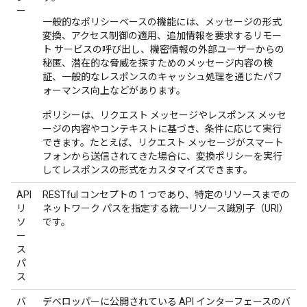
ー
一般的なポリシーベースの機能には、メッセージの形式
変換、アクセス制御の適用、追加情報を要求するリモー
ト サービスの呼び出し、機密情報の外部ユーザーからの
秘匿、潜在的な脅威を探すためのメッセージ内容の検
証、一般的なレスポンスのキャッシュ処理を通じたパフ
ォーマンス向上などがあります。
ポリシーは、リクエスト メッセージやレスポンス メッセ
ージの内容やコンテキストに基づき、条件に応じて実行
できます。たとえば、リクエスト メッセージがスマート
フォンから送信されてきた場合に、変換ポリシーを実行
してレスポンスの形式をカスタマイズできます。
API
RESTful コンセプトの 1 つであり、特定のリソースまでの
リ
ネットワーク パスを指定する統一リソース識別子（URI）
ソ
です。
ー
ス
パ
ス
バ
デベロッパーに公開されている API インターフェースのバ