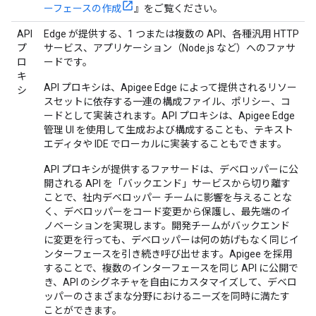
ーフェースの作成
』をご覧ください。
API
Edge が提供する、1 つまたは複数の API、各種汎用 HTTP
プ
サービス、アプリケーション（Node.js など）へのファサ
ロ
ードです。
キ
API プロキシは、Apigee Edge によって提供されるリソー
シ
スセットに依存する一連の構成ファイル、ポリシー、コ
ードとして実装されます。API プロキシは、Apigee Edge
管理 UI を使用して生成および構成することも、テキスト
エディタや IDE でローカルに実装することもできます。
API プロキシが提供するファサードは、デベロッパーに公
開される API を「バックエンド」サービスから切り離す
ことで、社内デベロッパー チームに影響を与えることな
く、デベロッパーをコード変更から保護し、最先端のイ
ノベーションを実現します。開発チームがバックエンド
に変更を行っても、デベロッパーは何の妨げもなく同じイ
ンターフェースを引き続き呼び出せます。Apigee を採用
することで、複数のインターフェースを同じ API に公開で
き、API のシグネチャを自由にカスタマイズして、デベロ
ッパーのさまざまな分野におけるニーズを同時に満たす
ことができます。