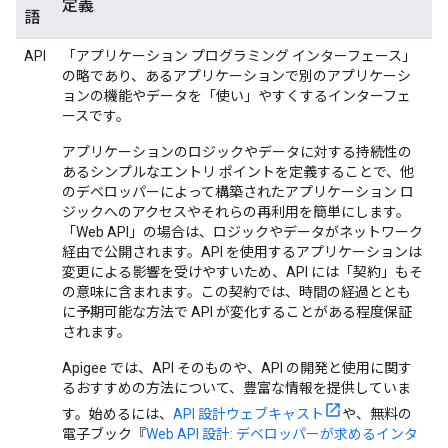
定義
語
API
「アプリケーション プログラミング インターフェース」
の略であり、あるアプリケーションで別のアプリケーシ
ョンの機能やデータを「使い」やすくするインターフェ
ースです。
アプリケーションのロジックやデータに対する持続性の
あるシンプルなエントリ ポイントを定義することで、他
のデベロッパーによって構築されたアプリケーション ロ
ジックへのアクセスやそれらの再利用を簡単にします。
「Web API」の場合は、ロジックやデータがネットワーク
経由で公開されます。API を使用するアプリケーションは
変更による影響を受けやすいため、API には「契約」もそ
の意味に含まれます。この契約では、時間の経過ととも
に予期可能な方法で API が変化することがある程度保証
されます。
Apigee では、API そのものや、API の開発と使用に関す
るおすすめの方法について、豊富な情報を提供していま
す。始めるには、
API 設計ウェブキャスト
や、無料の
電子ブック『
Web API 設計: デベロッパーが求めるインタ