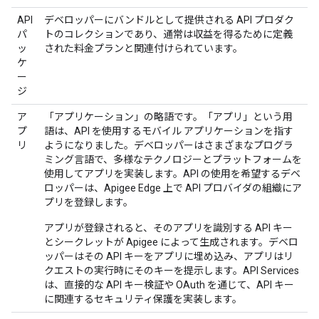
API
デベロッパーにバンドルとして提供される API プロダク
パ
トのコレクションであり、通常は収益を得るために定義
ッ
された料金プランと関連付けられています。
ケ
ー
ジ
ア
「アプリケーション」の略語です。「アプリ」という用
プ
語は、API を使用するモバイル アプリケーションを指す
リ
ようになりました。デベロッパーはさまざまなプログラ
ミング言語で、多様なテクノロジーとプラットフォームを
使用してアプリを実装します。API の使用を希望するデベ
ロッパーは、Apigee Edge 上で API プロバイダの組織にア
プリを登録します。
アプリが登録されると、そのアプリを識別する API キー
とシークレットが Apigee によって生成されます。デベロ
ッパーはその API キーをアプリに埋め込み、アプリはリ
クエストの実行時にそのキーを提示します。API Services
は、直接的な API キー検証や OAuth を通じて、API キー
に関連するセキュリティ保護を実装します。