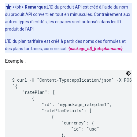
</ph>
Remarque
:L'ID du produit API est créé à l'aide du nom
du produit API converti en tout en minuscules. Contrairement aux
autres types d'entités, les espaces sont autorisés dans les ID
produit de l'API.
L'ID du plan tarifaire est créé à partir des noms des formules et
des plans tarifaires, comme suit:
{package_id}_{rateplanname}
Exemple :
$ curl -H "Content-Type:application/json" -X POST -
'{

    "ratePlan": [ 

        {

            "id": "mypackage_rateplan1",

            "ratePlanDetails": [

                {

                    "currency": {

                        "id": "usd"

                    },
