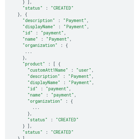
}
],
"status"
:
"CREATED"
},
{
"description"
:
"Payment"
,
"displayName"
:
"Payment"
,
"id"
:
"payment"
,
"name"
:
"Payment"
,
"organization"
:
{
...
},
"product"
:
[
{
"customAtt1Name"
:
"user"
,
"description"
:
"Payment"
,
"displayName"
:
"Payment"
,
"id"
:
"payment"
,
"name"
:
"payment"
,
"organization"
:
{
...
},
"status"
:
"CREATED"
}
],
"status"
:
"CREATED"
}
],