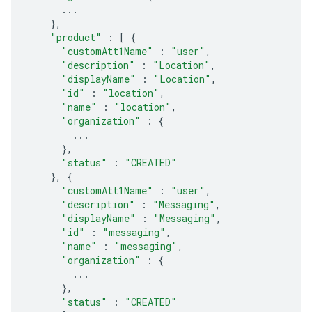
...
},
"product"
:
[
{
"customAtt1Name"
:
"user"
,
"description"
:
"Location"
,
"displayName"
:
"Location"
,
"id"
:
"location"
,
"name"
:
"location"
,
"organization"
:
{
...
},
"status"
:
"CREATED"
},
{
"customAtt1Name"
:
"user"
,
"description"
:
"Messaging"
,
"displayName"
:
"Messaging"
,
"id"
:
"messaging"
,
"name"
:
"messaging"
,
"organization"
:
{
...
},
"status"
:
"CREATED"