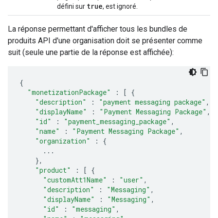
true
défini sur
, est ignoré.
La réponse permettant d'afficher tous les bundles de
produits API d'une organisation doit se présenter comme
suit (seule une partie de la réponse est affichée):
{
"monetizationPackage"
:
[
{
"description"
:
"payment messaging package"
,
"displayName"
:
"Payment Messaging Package"
,
"id"
:
"payment_messaging_package"
,
"name"
:
"Payment Messaging Package"
,
"organization"
:
{
...
},
"product"
:
[
{
"customAtt1Name"
:
"user"
,
"description"
:
"Messaging"
,
"displayName"
:
"Messaging"
,
"id"
:
"messaging"
,