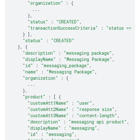
"organization"
:
{
...
},
"status"
:
"CREATED"
,
"transactionSuccessCriteria"
:
"status == 'S
}
],
"status"
:
"CREATED"
},
{
"description"
:
"messaging package"
,
"displayName"
:
"Messaging Package"
,
"id"
:
"messaging_package"
,
"name"
:
"Messaging Package"
,
"organization"
:
{
...
},
"product"
:
[
{
"customAtt1Name"
:
"user"
,
"customAtt2Name"
:
"response size"
,
"customAtt3Name"
:
"content-length"
,
"description"
:
"messaging api product"
,
"displayName"
:
"messaging"
,
"id"
:
"messaging"
,