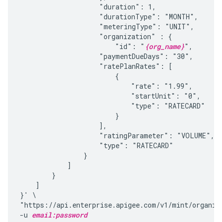
                    "duration": 1,

                    "durationType": "MONTH",

                    "meteringType": "UNIT",

                    "organization" : {

                        "id": "
{org_name}
",

                    "paymentDueDays": "30",

                    "ratePlanRates": [

                        {

                            "rate": "1.99",

                            "startUnit": "0",

                            "type": "RATECARD"

                        }

                    ],

                    "ratingParameter": "VOLUME",

                    "type": "RATECARD"

                }

            ]

        }

    ]

}' \

"https://api.enterprise.apigee.com/v1/mint/organiz
-u 
email:password