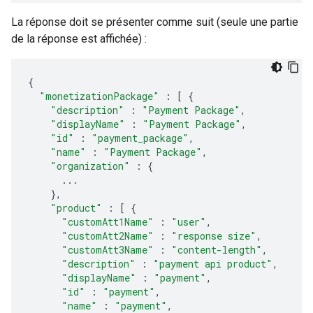
La réponse doit se présenter comme suit (seule une partie
de la réponse est affichée) :
{
"monetizationPackage"
:
[
{
"description"
:
"Payment Package"
,
"displayName"
:
"Payment Package"
,
"id"
:
"payment_package"
,
"name"
:
"Payment Package"
,
"organization"
:
{
...
},
"product"
:
[
{
"customAtt1Name"
:
"user"
,
"customAtt2Name"
:
"response size"
,
"customAtt3Name"
:
"content-length"
,
"description"
:
"payment api product"
,
"displayName"
:
"payment"
,
"id"
:
"payment"
,
"name"
:
"payment"
,