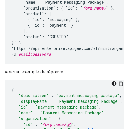
     "name": "Payment Messaging Package",

     "organization": { "id": "
{org_name}
" },

     "product": [

       { "id": "messaging" },

       { "id": "payment" }

     ],

     "status": "CREATED"

}' \

"https://api.enterprise.apigee.com/v1/mint/organiz
-u 
email:password
Voici un exemple de réponse :
{
"description"
:
"payment messaging package"
,
"displayName"
:
"Payment Messaging Package"
,
"id"
:
"payment_messaging_package"
,
"name"
:
"Payment Messaging Package"
,
"organization"
:
{
"id"
:
"
{org_name}
"
,