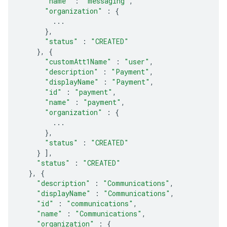
"name"
:
"messaging"
,
"organization"
:
{
...
},
"status"
:
"CREATED"
},
{
"customAtt1Name"
:
"user"
,
"description"
:
"Payment"
,
"displayName"
:
"Payment"
,
"id"
:
"payment"
,
"name"
:
"payment"
,
"organization"
:
{
...
},
"status"
:
"CREATED"
}
],
"status"
:
"CREATED"
},
{
"description"
:
"Communications"
,
"displayName"
:
"Communications"
,
"id"
:
"communications"
,
"name"
:
"Communications"
,
"organization"
:
{