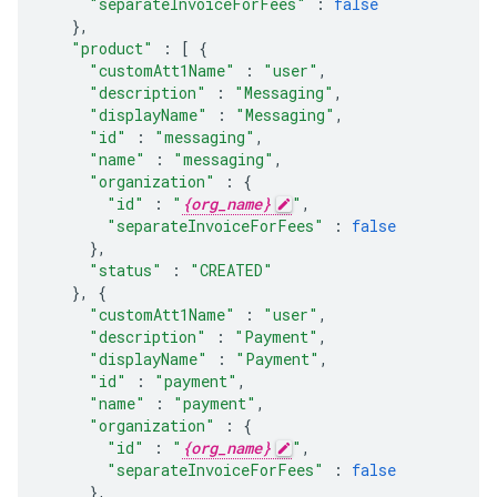
"separateInvoiceForFees"
:
false
},
"product"
:
[
{
"customAtt1Name"
:
"user"
,
"description"
:
"Messaging"
,
"displayName"
:
"Messaging"
,
"id"
:
"messaging"
,
"name"
:
"messaging"
,
"organization"
:
{
"id"
:
"
{org_name}
"
,
"separateInvoiceForFees"
:
false
},
"status"
:
"CREATED"
},
{
"customAtt1Name"
:
"user"
,
"description"
:
"Payment"
,
"displayName"
:
"Payment"
,
"id"
:
"payment"
,
"name"
:
"payment"
,
"organization"
:
{
"id"
:
"
{org_name}
"
,
"separateInvoiceForFees"
:
false
},