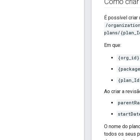
Como criar
É possível criar
/organizatio
plans/{plan_I
Em que:
{org_id}
{package
{plan_Id
Ao criar a revis
parentRa
startDat
O nome do plano 
todos os seus pl