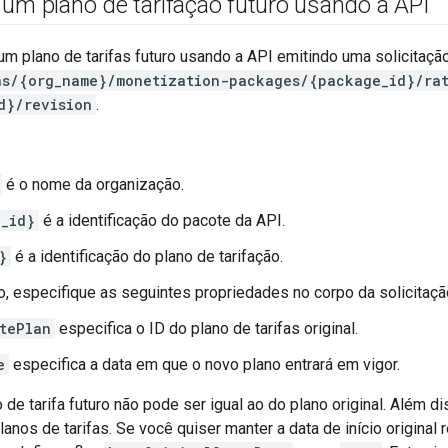
 um plano de tarifação futuro usando a API
 um plano de tarifas futuro usando a API emitindo uma solicitaçã
ns/{org_name}/monetization-packages/{package_id}/ra
d}/revision
.
é o nome da organização.
_id}
é a identificação do pacote da API.
}
é a identificação do plano de tarifação.
ão, especifique as seguintes propriedades no corpo da solicitaçã
tePlan
especifica o ID do plano de tarifas original.
e
especifica a data em que o novo plano entrará em vigor.
de tarifa futuro não pode ser igual ao do plano original. Além d
anos de tarifas. Se você quiser manter a data de início original 