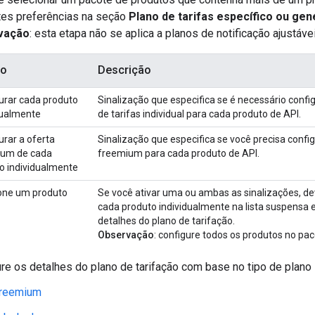
tes preferências na seção
Plano de tarifas específico ou gen
vação
: esta etapa não se aplica a planos de notificação ajustáve
o
Descrição
urar cada produto
Sinalização que especifica se é necessário confi
dualmente
de tarifas individual para cada produto de API.
urar a oferta
Sinalização que especifica se você precisa confi
ium de cada
freemium para cada produto de API.
o individualmente
one um produto
Se você ativar uma ou ambas as sinalizações, de
cada produto individualmente na lista suspensa e
detalhes do plano de tarifação.
Observação
: configure todos os produtos no pa
re os detalhes do plano de tarifação com base no tipo de plano
reemium