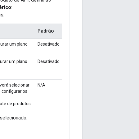
érico
:
is.
Padrão
gurar um plano
Desativado
gurar um plano
Desativado
verá selecionar
N/A
 configurar os
cote de produtos.
 selecionado: