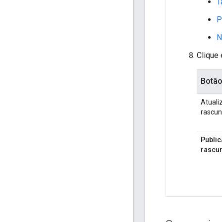
T
P
N
Clique
Botã
Atuali
rascu
Public
rascu