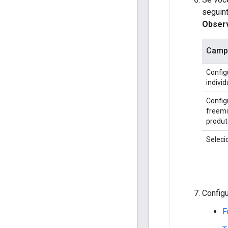
seguin
Obser
Camp
Config
indivi
Config
freem
produt
Seleci
Configu
F