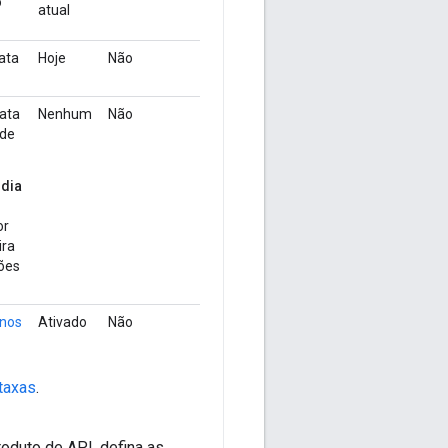
o
atual
ata
Hoje
Não
data
Nenhum
Não
 de
 dia
or
ira
ções
anos
Ativado
Não
taxas
.
oduto de API, defina as