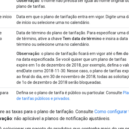
Observação
: o nome não precisa ser igual ao nome original d
plano de tarifas.
 início
Data em que o plano de tarifação entra em vigor. Digite uma d
de início ou selecione uma no calendário.
e
Data de término do plano de tarifação. Para especificar uma 
o
de término, ative a chave
Tem data de término
e insira a data
término ou selecione uma no calendário.
Observação
: o plano de tarifação ficará em vigor até o
fim do
na data especificada. Se você quiser que um plano de tarifas
expire em 1o de dezembro de 2018, por exemplo, defina o val
endDate como 2018-11-30. Nesse caso, o plano de tarifas exp
ao final do dia, em 30 de novembro de 2018; todas as solicita
de 1o de dezembro de 2018 serão bloqueadas.
 para
Defina se o plano de tarifa é público ou particular. Consulte
Pl
s
de tarifas públicos e privados
.
re as taxas para o plano de tarifação. Consulte
Como configurar 
vação
: não aplicável a planos de notificação ajustáveis.
ê selecionar um pacote de produtos que contenha mais de um pr