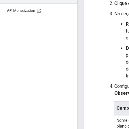
Clique
API Monetization
Na se
R
f
o
D
p
d
d
t
Configu
Obser
Camp
Nome 
plano 