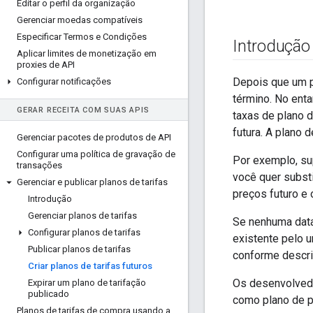
Editar o perfil da organização
Gerenciar moedas compatíveis
Especificar Termos e Condições
Introdução
Aplicar limites de monetização em
proxies de API
Depois que um pl
Configurar notificações
término. No enta
GERAR RECEITA COM SUAS APIS
taxas de plano d
futura. A plano d
Gerenciar pacotes de produtos de API
Configurar uma política de gravação de
Por exemplo, su
transações
você quer substi
Gerenciar e publicar planos de tarifas
preços futuro e 
Introdução
Gerenciar planos de tarifas
Se nenhuma data 
Configurar planos de tarifas
existente pelo u
Publicar planos de tarifas
conforme descr
Criar planos de tarifas futuros
Os desenvolvedo
Expirar um plano de tarifação
publicado
como plano de pr
Planos de tarifas de compra usando a