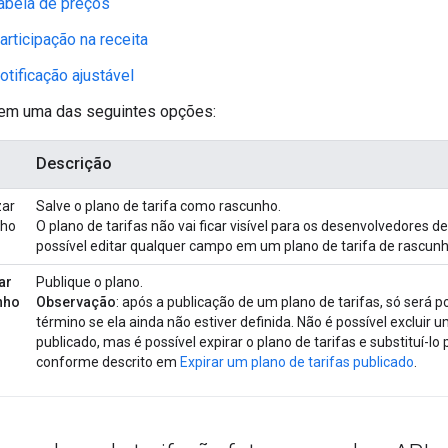
abela de preços
articipação na receita
otificação ajustável
 em uma das seguintes opções:
o
Descrição
zar
Salve o plano de tarifa como rascunho.
nho
O plano de tarifas não vai ficar visível para os desenvolvedores d
possível editar qualquer campo em um plano de tarifa de rascunh
ar
Publique o plano.
nho
Observação
: após a publicação de um plano de tarifas, só será p
término se ela ainda não estiver definida. Não é possível excluir 
publicado, mas é possível expirar o plano de tarifas e substituí-lo
conforme descrito em
Expirar um plano de tarifas publicado
.