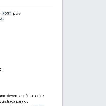
o
POST
para
te-
o:
isso, devem ser único entre
registrada para os