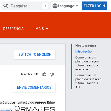
/
FAZER LOGIN
REFERÊNCIA
MAIS
Nesta página
Introdução
Como criar um
plano de preços
futuro usando a
interface
Isso foi útil?
Como criar um
plano de tarifação
futuro usando a
API
ENVIE COMENTÁRIOS
ta é a documentação do
Apigee Edge
.
informações
Apigee X
.