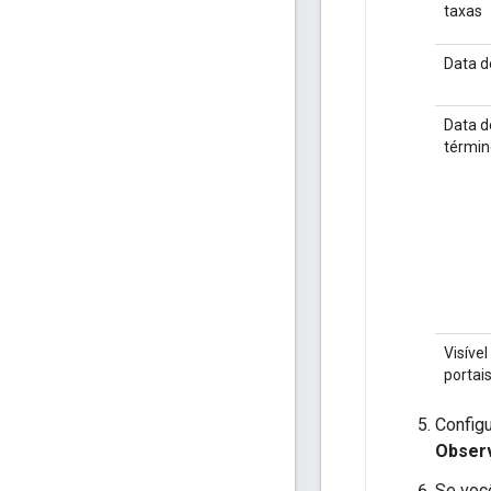
taxas
Data de
Data d
términ
Visível
portai
Configu
Obser
Se voc