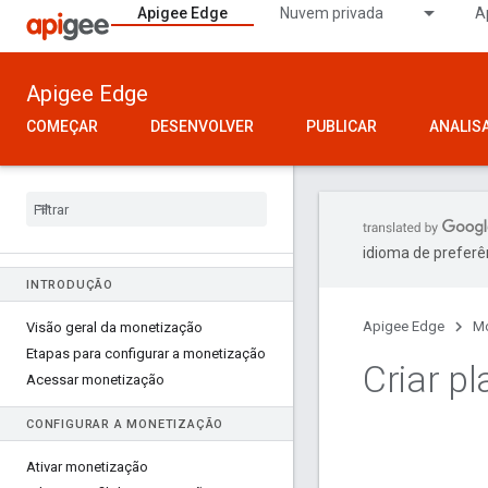
Apigee Edge
Nuvem privada
A
Apigee Edge
COMEÇAR
DESENVOLVER
PUBLICAR
ANALIS
idioma de preferê
INTRODUÇÃO
Apigee Edge
Mo
Visão geral da monetização
Etapas para configurar a monetização
Criar pl
Acessar monetização
CONFIGURAR A MONETIZAÇÃO
Ativar monetização