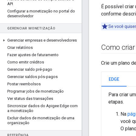
API
É possível criar
Configurar a monetização no portal do
conforme descri
desenvolvedor
Se você quiser
GERENCIAR MONETIZAÇÃO
Gerenciar empresas e desenvolvedores
Como criar
Criar relatórios
Fazer ajustes de faturamento
Como emitir créditos
Crie um plano de
Gerenciar saldo pré-pago
Gerenciar saldos pós-pagos
EDGE
Postar reembolsos
Programar jobs de monetização
Para criar um
Ver status das transações
etapas.
Sincronizar dados do Apigee Edge com
a monetização
Na
pági
Excluir dados de monetização de uma
você qu
organização
O plano
REFERÊNCIA