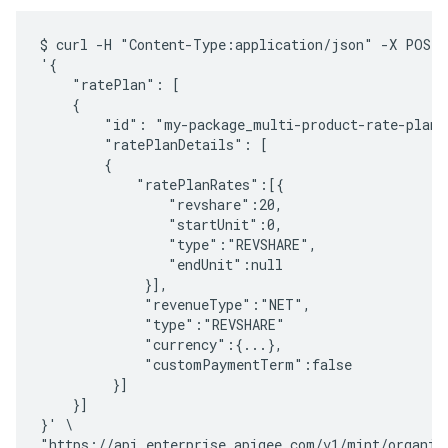
$ curl -H "Content-Type:application/json" -X POST -
'{

    "ratePlan": [

    {

        "id": "my-package_multi-product-rate-plan",
        "ratePlanDetails": [

        {

            "ratePlanRates":[{

                "revshare":20,

                "startUnit":0,

                "type":"REVSHARE",

                "endUnit":null

             }],

             "revenueType":"NET",

             "type":"REVSHARE"

             "currency":{...},

             "customPaymentTerm":false

         }]

    }]

}' \

"https://api.enterprise.apigee.com/v1/mint/organiz