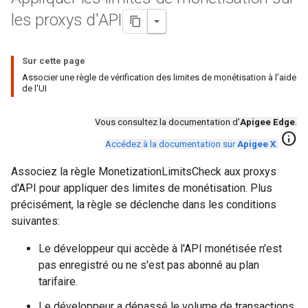
les proxys d'API
Sur cette page
Associer une règle de vérification des limites de monétisation à l'aide
de l'UI
Vous consultez la documentation d'
Apigee Edge
.
info
Accédez à la documentation sur
Apigee X
.
Associez la règle MonetizationLimitsCheck aux proxys
d'API pour appliquer des limites de monétisation. Plus
précisément, la règle se déclenche dans les conditions
suivantes:
Le développeur qui accède à l'API monétisée n'est
pas enregistré ou ne s'est pas abonné au plan
tarifaire.
Le développeur a dépassé le volume de transactions