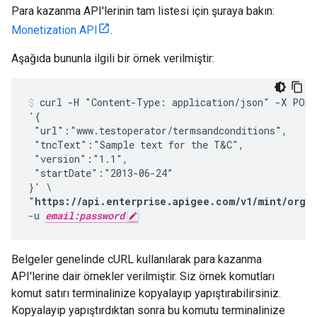
Para kazanma API'lerinin tam listesi için şuraya bakın:
Monetization API
.
Aşağıda bununla ilgili bir örnek verilmiştir:
curl -H "Content-Type: application/json" -X POST 
'{

 "url":"www.testoperator/termsandconditions",

 "tncText":"Sample text for the T&C",

 "version":"1.1",

 "startDate":"2013-06-24”

}' \

"
https://api.enterprise.apigee.com/v1/mint/organ
-u 
email:password
Belgeler genelinde cURL kullanılarak para kazanma
API'lerine dair örnekler verilmiştir. Siz örnek komutları
komut satırı terminalinize kopyalayıp yapıştırabilirsiniz.
Kopyalayıp yapıştırdıktan sonra bu komutu terminalinize