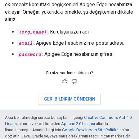
eklerseniz komuttaki değişkenleri Apigee Edge hesabınıza
ekleyin. Örneğin, yukarıdaki örnekte, şu değişkenleri dikkate
alırız:
{org_name}
: Kuruluşunuzun adı.
email
: Apigee Edge hesabınızın e-posta adresi.
password
: Apigee Edge hesabınızın şifresi.
Bu size yardımcı oldu mu?
GERI BILDIRIM GÖNDERIN
Aksi belirtilmediği sürece bu sayfanın içeriği
Creative Commons Atıf 4.0
Lisansı
altında ve kod örnekleri
Apache 2.0 Lisansı
altında
lisanslanmıştır. Ayrıntılı bilgi için
Google Developers Site Politikaları
'na
göz atın. Java, Oracle ve/veya satış ortaklarının tescilli ticari markasıdır.