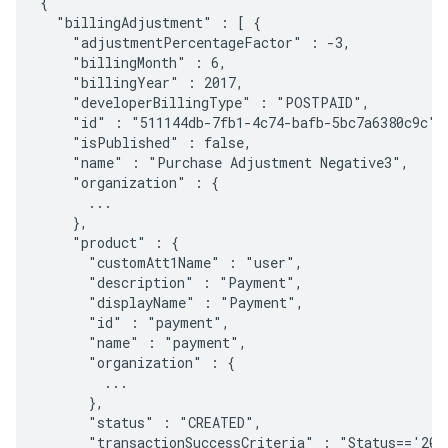
{

  "billingAdjustment" : [ {

    "adjustmentPercentageFactor" : -3,

    "billingMonth" : 6,

    "billingYear" : 2017,

    "developerBillingType" : "POSTPAID",

    "id" : "511144db-7fb1-4c74-bafb-5bc7a6380c9c",

    "isPublished" : false,

    "name" : "Purchase Adjustment Negative3",

    "organization" : {

      ...

    },

    "product" : {

      "customAtt1Name" : "user",

      "description" : "Payment",

      "displayName" : "Payment",

      "id" : "payment",

      "name" : "payment",

      "organization" : {

        ...

      },

      "status" : "CREATED",

      "transactionSuccessCriteria" : "Status=='200 