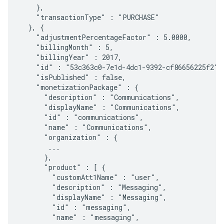
    },

    "transactionType" : "PURCHASE"

  }, {

    "adjustmentPercentageFactor" : 5.0000,

    "billingMonth" : 5,

    "billingYear" : 2017,

    "id" : "53c363c0-7e1d-4dc1-9392-cf86656225f2",

    "isPublished" : false,

    "monetizationPackage" : {

      "description" : "Communications",

      "displayName" : "Communications",

      "id" : "communications",

      "name" : "Communications",

      "organization" : {

       ...

      },

      "product" : [ {

        "customAtt1Name" : "user",

        "description" : "Messaging",

        "displayName" : "Messaging",

        "id" : "messaging",

        "name" : "messaging",
