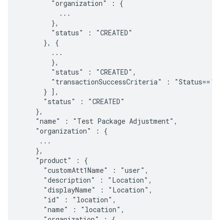
        "organization" : {

          ...

        },

        "status" : "CREATED"

      }, {

        ...

        },

        "status" : "CREATED",

        "transactionSuccessCriteria" : "Status=='20
      } ],

      "status" : "CREATED"

    },

    "name" : "Test Package Adjustment",

    "organization" : {

     ...

    },

    "product" : {

      "customAtt1Name" : "user",

      "description" : "Location",

      "displayName" : "Location",

      "id" : "location",

      "name" : "location",

      "organization" : {
