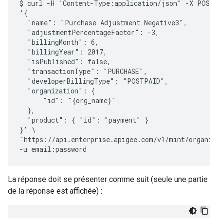
$ curl -H "Content-Type:application/json" -X POST -
'{

  "name": "Purchase Adjustment Negative3",

  "adjustmentPercentageFactor": -3,

  "billingMonth": 6,

  "billingYear": 2017,

  "isPublished": false,

  "transactionType": "PURCHASE",

  "developerBillingType": "POSTPAID",

  "organization": {

      "id": "{org_name}" 

  },

  "product": { "id": "payment" }

}' \

"https://api.enterprise.apigee.com/v1/mint/organiza
La réponse doit se présenter comme suit (seule une partie
de la réponse est affichée) :