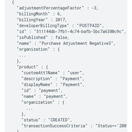
{

  "adjustmentPercentageFactor" : -3,

  "billingMonth" : 6,

  "billingYear" : 2017,

  "developerBillingType" : "POSTPAID",

  "id" : "511144db-7fb1-4c74-bafb-5bc7a6380c9c",

  "isPublished" : false,

  "name" : "Purchase Adjustment Negative3",

  "organization" : {

   ...

  },

  "product" : {

    "customAtt1Name" : "user",

    "description" : "Payment",

    "displayName" : "Payment",

    "id" : "payment",

    "name" : "payment",

    "organization" : {

      ...

    },

    "status" : "CREATED",

    "transactionSuccessCriteria" : "Status=='200 OK
  },
