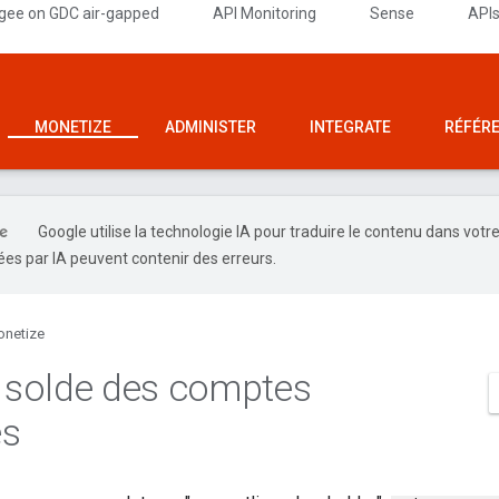
gee on GDC air-gapped
API Monitoring
Sense
API
MONETIZE
ADMINISTER
INTEGRATE
RÉFÉR
Google utilise la technologie IA pour traduire le contenu dans votr
es par IA peuvent contenir des erreurs.
netize
e solde des comptes
és