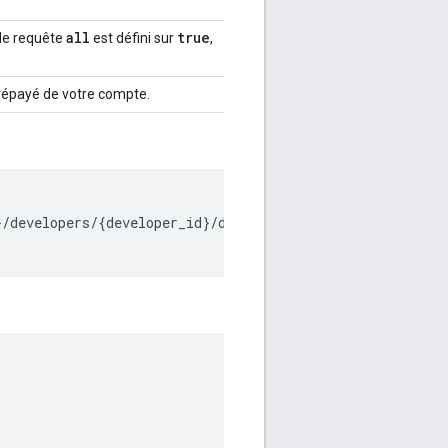
all
true
 de requête
est défini sur
,
 prépayé de votre compte.
/developers/{developer_id}/developer-balances" \
