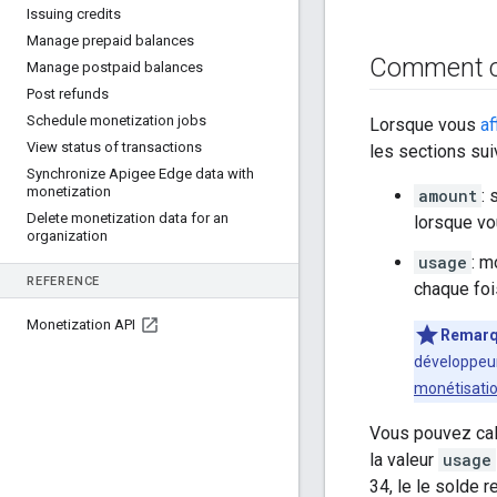
Issuing credits
Manage prepaid balances
Comment ca
Manage postpaid balances
Post refunds
Schedule monetization jobs
Lorsque vous
af
View status of transactions
les sections sui
Synchronize Apigee Edge data with
monetization
amount
: 
Delete monetization data for an
lorsque vo
organization
usage
: m
REFERENCE
chaque foi
Monetization API
Remar
développeur
monétisati
Vous pouvez calc
la valeur
usage
34, le le solde 