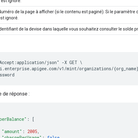
l est ignoré.
Numéro de la page à afficher (si le contenu est paginé). Si le paramètre
st ignoré.
Identifiant de la devise dans laquelle vous souhaitez consulter le solde
Accept:application/json" -X GET \

i.enterprise.apigee.com/v1/mint/organizations/{org_name}
e de réponse :
perBalance"
:
[
"amount"
:
2005
,
"chargePerUsage"
:
false
,