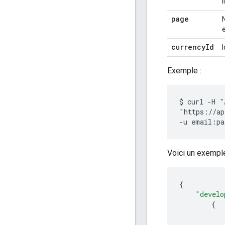
i
page
e
currencyId
Exemple :
$ curl -H "
"https://ap
Voici un exempl
{
"develo
{