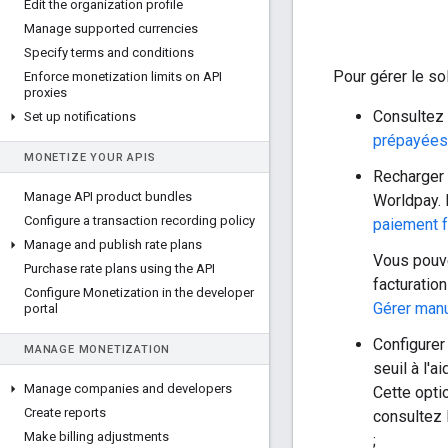
Edit the organization profile
Manage supported currencies
Specify terms and conditions
Pour gérer le s
Enforce monetization limits on API
proxies
Consultez 
Set up notifications
prépayées 
MONETIZE YOUR APIS
Recharger 
Manage API product bundles
Worldpay. 
Configure a transaction recording policy
paiement f
Manage and publish rate plans
Vous pouve
Purchase rate plans using the API
facturation
Configure Monetization in the developer
Gérer man
portal
Configurer
MANAGE MONETIZATION
seuil à l'
Manage companies and developers
Cette optio
Create reports
consultez 
Make billing adjustments
;