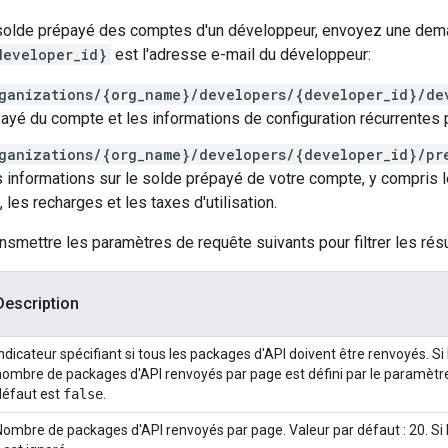
e solde prépayé des comptes d'un développeur, envoyez une dem
developer_id}
est l'adresse e-mail du développeur:
ganizations/{org_name}/developers/{developer_id}/de
ayé du compte et les informations de configuration récurrentes 
ganizations/{org_name}/developers/{developer_id}/pr
s informations sur le solde prépayé de votre compte, y compris le
on, les recharges et les taxes d'utilisation.
smettre les paramètres de requête suivants pour filtrer les résu
Description
Indicateur spécifiant si tous les packages d'API doivent être renvoyés. Si 
nombre de packages d'API renvoyés par page est défini par le paramèt
défaut est
false
.
Nombre de packages d'API renvoyés par page. Valeur par défaut : 20. Si