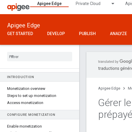
Apigee Edge
Private Cloud
Api
Apigee Edge
GET STARTED
DEVELOP
PUBLISH
ANALYZE
traductions généré
INTRODUCTION
Apigee Edge
Mo
Monetization overview
Steps to set up monetization
Gérer l
Access monetization
prépay
CONFIGURE MONETIZATION
Enable monetization