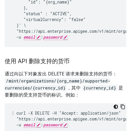
       "id": "{org_name}"

     },

     "status" : "ACTIVE",

     "virtualCurrency": "false"

  }' \

  "https://api.enterprise.apigee.com/v1/mint/organi
  -u 
email
:
password
使用 API 删除支持的货币
通过向以下对象发出 DELETE 请求来删除支持的货币：
/mint/organizations/{org_name}/supported-
currencies/{currency_id}
，其中
{currency_id}
是
要删除的受支持货币的标识。例如：
curl -X DELETE -H "Accept: application/json"  \

  "https://api.enterprise.apigee.com/v1/mint/organi
  -u 
email
:
password