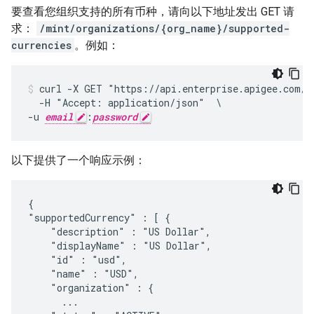
要查看您组织支持的所有币种，请向以下地址发出 GET 请
求：
/mint/organizations/{org_name}/supported-
currencies
。例如：
curl -X GET "https://api.enterprise.apigee.com/v1
  -H "Accept: application/json"  \

-u 
email
:
password
以下提供了一个响应示例：
{

"supportedCurrency" : [ {

    "description" : "US Dollar",

    "displayName" : "US Dollar",

    "id" : "usd",

    "name" : "USD",

    "organization" : {

      ...
