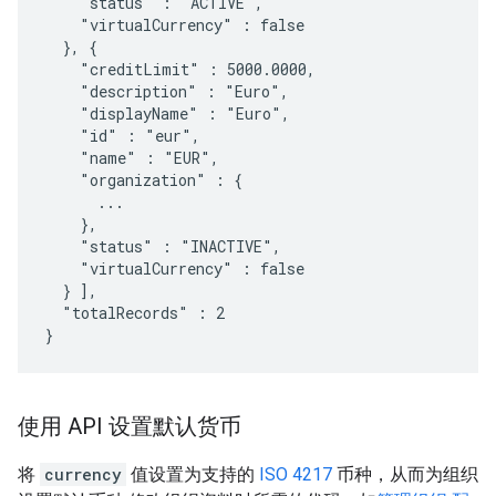
    "status" : "ACTIVE",

    "virtualCurrency" : false

  }, {

    "creditLimit" : 5000.0000,

    "description" : "Euro",

    "displayName" : "Euro",

    "id" : "eur",

    "name" : "EUR",

    "organization" : {

      ...

    },

    "status" : "INACTIVE",

    "virtualCurrency" : false  

  } ],

  "totalRecords" : 2

}
使用 API 设置默认货币
将
currency
值设置为支持的
ISO 4217
币种，从而为组织