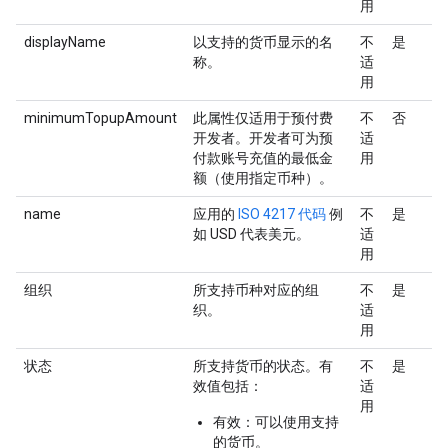
用
displayName
以支持的货币显示的名
不
是
称。
适
用
minimumTopupAmount
此属性仅适用于预付费
不
否
开发者。
开发者可为预
适
付款账号充值的最低金
用
额（使用指定币种）。
name
应用的
ISO 4217 代码
例
不
是
如 USD 代表美元。
适
用
组织
所支持币种对应的组
不
是
织。
适
用
状态
所支持货币的状态。有
不
是
效值包括：
适
用
有效：可以使用支持
的货币。