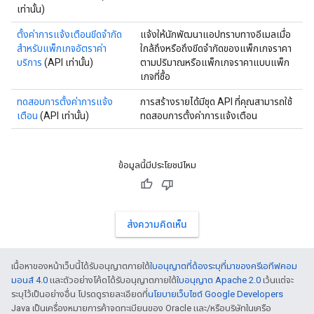
เท่านั้น)
ตั้งค่าการแจ้งเตือนขีดจํากัด
แจ้งให้นักพัฒนาแอปทราบทางอีเมลเมื่อ
สำหรับแพ็กเกจอัตราค่า
ใกล้ถึงหรือถึงขีดจำกัดของแพ็กเกจราคา
บริการ
(API เท่านั้น)
ตามปริมาณหรือแพ็กเกจราคาแบบแพ็ก
เกจที่ซื้อ
ทดสอบการตั้งค่าการแจ้ง
การสร้างรายได้มีชุด API ที่คุณสามารถใช้
เตือน
(API เท่านั้น)
ทดสอบการตั้งค่าการแจ้งเตือน
ข้อมูลนี้มีประโยชน์ไหม
ส่งความคิดเห็น
เนื้อหาของหน้าเว็บนี้ได้รับอนุญาตภายใต้
ใบอนุญาตที่ต้องระบุที่มาของครีเอทีฟคอม
มอนส์ 4.0
และตัวอย่างโค้ดได้รับอนุญาตภายใต้
ใบอนุญาต Apache 2.0
เว้นแต่จะ
ระบุไว้เป็นอย่างอื่น โปรดดูรายละเอียดที่
นโยบายเว็บไซต์ Google Developers
Java เป็นเครื่องหมายการค้าจดทะเบียนของ Oracle และ/หรือบริษัทในเครือ