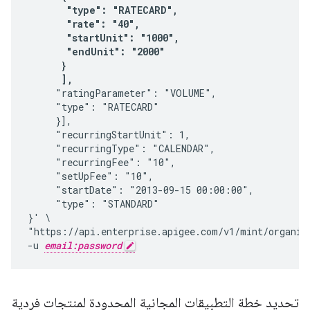
       "type": "RATECARD",

       "rate": "40",

       "startUnit": "1000",

       "endUnit": "2000"

      }

      ],
     "ratingParameter": "VOLUME",

     "type": "RATECARD"

     }],

     "recurringStartUnit": 1,

     "recurringType": "CALENDAR",

     "recurringFee": "10",

     "setUpFee": "10",

     "startDate": "2013-09-15 00:00:00",

     "type": "STANDARD"

}' \

"https://api.enterprise.apigee.com/v1/mint/organiz
-u 
email:password
تحديد خطة التطبيقات المجانية المحدودة لمنتجات فردية