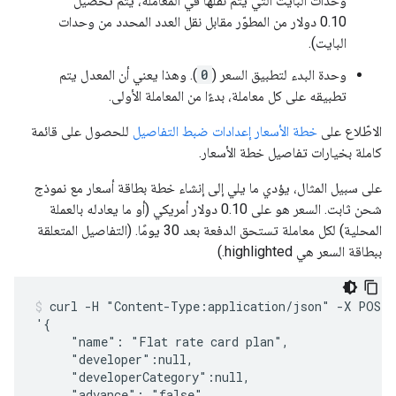
وحدات البايت التي يتم نقلها في المعاملة، يتم تحصيل
0.10 دولار من المطوّر مقابل نقل العدد المحدد من وحدات
البايت).
وحدة البدء لتطبيق السعر (
0
). وهذا يعني أن المعدل يتم
تطبيقه على كل معاملة، بدءًا من المعاملة الأولى.
الاطّلاع على
خطة الأسعار إعدادات ضبط التفاصيل
للحصول على قائمة
كاملة بخيارات تفاصيل خطة الأسعار.
على سبيل المثال، يؤدي ما يلي إلى إنشاء خطة بطاقة أسعار مع نموذج
شحن ثابت. السعر هو على 0.10 دولار أمريكي (أو ما يعادله بالعملة
المحلية) لكل معاملة تستحق الدفعة بعد 30 يومًا. (التفاصيل المتعلقة
ببطاقة السعر هي highlighted.)
curl -H "Content-Type:application/json" -X POST -
'{ 

     "name": "Flat rate card plan",

     "developer":null,

     "developerCategory":null,

     "advance": "false",
