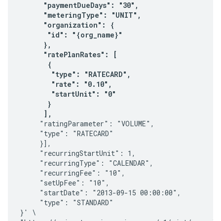
      "paymentDueDays": "30",      

      "meteringType": "UNIT",

      "organization": {

       "id": "{org_name}"

      },

      "ratePlanRates": [

       {

        "type": "RATECARD",

        "rate": "0.10",

        "startUnit": "0"       

       }      

      ], 
     "ratingParameter": "VOLUME",

     "type": "RATECARD"

     }],

     "recurringStartUnit": 1,

     "recurringType": "CALENDAR",

     "recurringFee": "10",

     "setUpFee": "10",

     "startDate": "2013-09-15 00:00:00",

     "type": "STANDARD"

}' \
