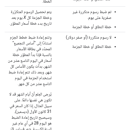
الخطة.
تم ضبط رسوم متكررة غير
يتم تحصيل الرسوم المتكرّرة
صفرية على
يوم
.
وخطة الحِزمة كل
X
يوم بعد
تاريخ بدء خطة أسعار المطوّر.
خطة النطاق أو خطة الحِزمة
لا رسوم متكررة (أو صفر دولار)
وتتم إعادة ضبط خطط الحِزم
استنادًا إلى "أساس التجميع"
خطة النطاق أو خطة الحِزمة
المحدّد في بطاقة الأسعار.
بالنسبة فإذا بدأ المطوّر خطة
أسعار في اليوم التاسع عشر من
الشهر، بدأت يكون الأساس كل
شهر، وبعد ذلك تتم إعادة ضبط
استخدام الحزمة في اليوم
التاسع عشر من كل شهر.
يُرجى العِلم أنّ أيام الشهر قد لا
تكون هي نفسها دائمًا. على
سبيل المثال، إذا كان السعر في
31 كانون الأول (ديسمبر)،
وسيصبح تاريخ إعادة الضبط
هو اليوم 28 في أي عام غير
السنة الكبيسة. شهر فبراير، لأن