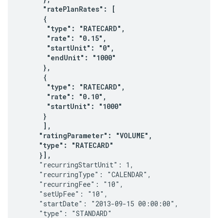
      "ratePlanRates": [

      {

       "type": "RATECARD",

       "rate": "0.15",

       "startUnit": "0",

       "endUnit": "1000"

      },

      {

       "type": "RATECARD",

       "rate": "0.10",

       "startUnit": "1000"      

      }

      ],     

     "ratingParameter": "VOLUME",

     "type": "RATECARD"

     }],
     "recurringStartUnit": 1,

     "recurringType": "CALENDAR",

     "recurringFee": "10",

     "setUpFee": "10",

     "startDate": "2013-09-15 00:00:00",

     "type": "STANDARD"
