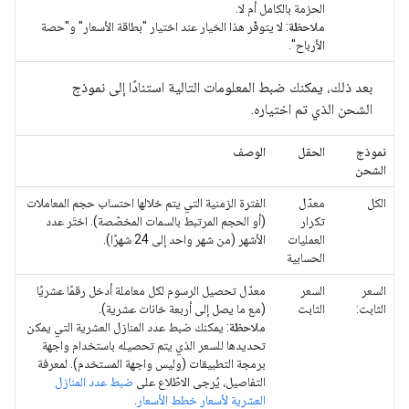
الحزمة بالكامل أم لا.
ملاحظة
: لا يتوفّر هذا الخيار عند اختيار "بطاقة الأسعار" و"حصة
الأرباح".
بعد ذلك، يمكنك ضبط المعلومات التالية استنادًا إلى نموذج
الشحن الذي تم اختياره.
نموذج
الحقل
الوصف
الشحن
الكل
معدّل
الفترة الزمنية التي يتم خلالها احتساب حجم المعاملات
تكرار
(أو الحجم المرتبط بالسمات المخصّصة). اختَر عدد
العمليات
الأشهر (من شهر واحد إلى 24 شهرًا).
الحسابية
السعر
السعر
معدّل تحصيل الرسوم لكل معاملة أدخل رقمًا عشريًا
الثابت:
الثابت
(مع ما يصل إلى أربعة خانات عشرية).
ملاحظة
: يمكنك ضبط عدد المنازل العشرية التي يمكن
تحديدها للسعر الذي يتم تحصيله باستخدام واجهة
برمجة التطبيقات (وليس واجهة المستخدم). لمعرفة
التفاصيل، يُرجى الاطّلاع على
ضبط عدد المنازل
العشرية لأسعار خطط الأسعار
.