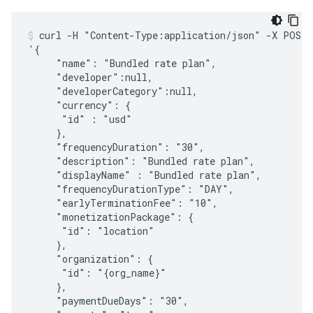
curl -H "Content-Type:application/json" -X POST -
'{

     "name": "Bundled rate plan",

     "developer":null,

     "developerCategory":null,

     "currency": {

      "id" : "usd"

     },    

     "frequencyDuration": "30",

     "description": "Bundled rate plan",

     "displayName" : "Bundled rate plan",

     "frequencyDurationType": "DAY",

     "earlyTerminationFee": "10",

     "monetizationPackage": {

      "id": "location"

     },

     "organization": {

      "id": "{org_name}"

     },    

     "paymentDueDays": "30",
