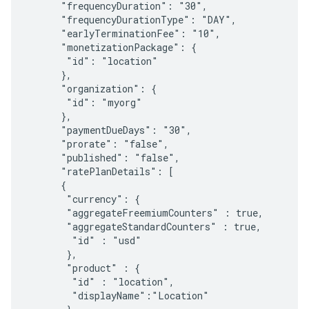
      "frequencyDuration": "30",

      "frequencyDurationType": "DAY",

      "earlyTerminationFee": "10",     

      "monetizationPackage": {

       "id": "location"

      },

      "organization": {

       "id": "myorg"

      },

      "paymentDueDays": "30",

      "prorate": "false",

      "published": "false",

      "ratePlanDetails": [

      {

       "currency": {

       "aggregateFreemiumCounters" : true,

       "aggregateStandardCounters" : true,

        "id" : "usd"

       },

       "product" : {

        "id" : "location",

        "displayName":"Location"
