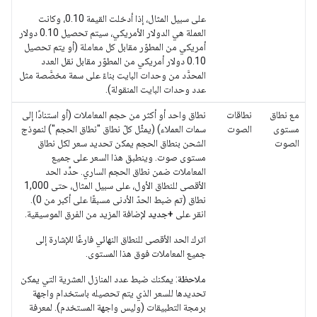
على سبيل المثال، إذا أدخلت القيمة 0.10، وكانت
العملة هي الدولار الأمريكي، سيتم تحصيل 0.10 دولار
أمريكي من المطوّر مقابل كل معاملة (أو يتم تحصيل
0.10 دولار أمريكي من المطوّر مقابل نقل العدد
المحدَّد من وحدات البايت بناءً على سمة مخصَّصة مثل
عدد وحدات البايت المنقولة).
مع نطاق
نطاقات
نطاق واحد أو أكثر من حجم المعاملات (أو استنادًا إلى
مستوى
الصوت
سمات العملاء) (يمثِّل كلّ نطاق "نطاق الحجم") لنموذج
الصوت
الشحن بنطاق الحجم يمكن تحديد سعر لكل نطاق
مستوى صوت. وينطبق هذا السعر على جميع
المعاملات ضمن نطاق الحجم الساري. حدِّد الحد
الأقصى للنطاق الأول، على سبيل المثال، حتى 1,000
نطاق (تم ضبط الحدّ الأدنى مسبقًا على أكبر من 0).
انقر على
+جديد
لإضافة المزيد من الفرق الموسيقية.
اترك الحد الأقصى للنطاق النهائي فارغًا للإشارة إلى
جميع المعاملات فوق هذا المستوى.
ملاحظة
: يمكنك ضبط عدد المنازل العشرية التي يمكن
تحديدها للسعر الذي يتم تحصيله باستخدام واجهة
برمجة التطبيقات (وليس واجهة المستخدم). لمعرفة