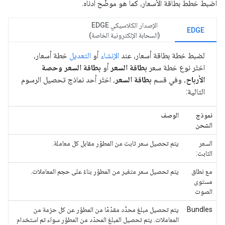
اضبط خطط بطاقة الأسعار، كما هو موضّح أدناه.
الإصدار الكلاسيكي EDGE
EDGE
(السحابة الإلكترونية الخاصة)
لضبط خطة بطاقة أسعار، عند
الإنشاء
أو
التعديل
خطة أسعار،
اختَر نوع خطة سعر
بطاقة السعر
أو
بطاقة السعر وحصة
الأرباح
، وفي قسم
بطاقة السعر
، اختَر أحد نماذج تحصيل الرسوم
التالية:
نموذج
الوصف
الشحن
السعر
يتم تحصيل سعر ثابت من المطوّر مقابل كل معاملة.
الثابت:
مع نطاق
يتم تحصيل سعر متغير من المطوّر بناءً على حجم المعاملات.
مستوى
الصوت
Bundles
يتم تحصيل مبلغ محدَّد مقدّمًا من المطوّر عن كل حزمة من
المعاملات. يتم تحصيل المبلغ المحدّد من المطوّر سواء تم استخدام