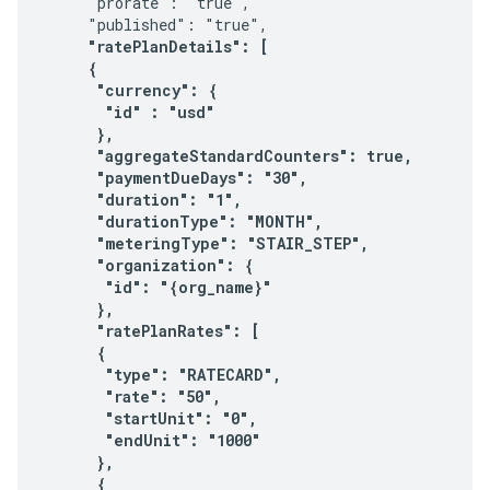
     "prorate": "true",

     "published": "true",

"ratePlanDetails": [

     {

      "currency": {

       "id" : "usd"

      },

      "aggregateStandardCounters": true,

      "paymentDueDays": "30",

      "duration": "1",

      "durationType": "MONTH",

      "meteringType": "STAIR_STEP",

      "organization": {

       "id": "{org_name}"

      },

      "ratePlanRates": [

      {

       "type": "RATECARD",

       "rate": "50",

       "startUnit": "0",

       "endUnit": "1000"

      },

      {
