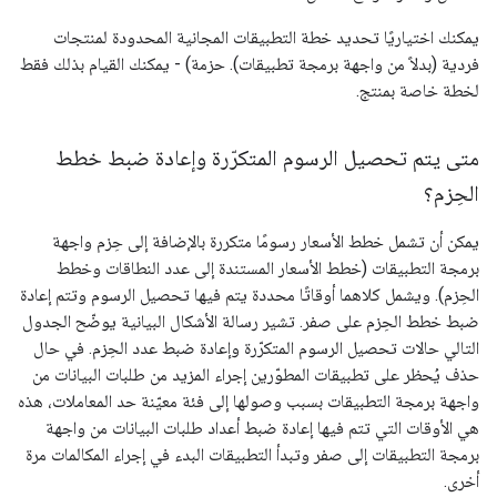
يمكنك اختياريًا تحديد خطة التطبيقات المجانية المحدودة لمنتجات
فردية (بدلاً من واجهة برمجة تطبيقات). حزمة) - يمكنك القيام بذلك فقط
لخطة خاصة بمنتج.
متى يتم تحصيل الرسوم المتكرّرة وإعادة ضبط خطط
الحِزم؟
يمكن أن تشمل خطط الأسعار رسومًا متكررة بالإضافة إلى حِزم واجهة
برمجة التطبيقات (خطط الأسعار المستندة إلى عدد النطاقات وخطط
الحِزم). ويشمل كلاهما أوقاتًا محددة يتم فيها تحصيل الرسوم وتتم إعادة
ضبط خطط الحِزم على صفر. تشير رسالة الأشكال البيانية يوضّح الجدول
التالي حالات تحصيل الرسوم المتكرّرة وإعادة ضبط عدد الحِزم. في حال
حذف يُحظر على تطبيقات المطوّرين إجراء المزيد من طلبات البيانات من
واجهة برمجة التطبيقات بسبب وصولها إلى فئة معيّنة حد المعاملات، هذه
هي الأوقات التي تتم فيها إعادة ضبط أعداد طلبات البيانات من واجهة
برمجة التطبيقات إلى صفر وتبدأ التطبيقات البدء في إجراء المكالمات مرة
أخرى.