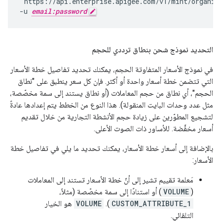
"https://api.enterprise.apigee.com/v1/mint/organiz
-u 
email:password
التحديد نموذج شحن بنطاق ترددي للحجم
في نموذج الأسعار المتفاوتة الحجم، يمكنك تحديد تفاصيل خطة الأسعار
التي تتضمن خطة أسعار واحدة أو أكثر. فإن كل سعر ينطبق على "نطاق
الحجم"، أي نطاق من حجم المعاملات (أو نطاق يستند إلى سمة مخصّصة،
مثل عدد وحدات البايت المنقولة). هذا النوع من الخطط يتم إعدادها عادةً
لتشجيع المطوّرين على زيادة حجم الأنشطة التجارية من خلال تقديم
أسعار مخفَّضة. للأساور ذات الصوت الأعلى.
بالإضافة إلى أسعار خطة الأسعار، يمكنك تحديد ما يلي في تفاصيل خطة
الأسعار:
مَعلمة تقييم تشير إلى أنّ خطة الأسعار تستند إلى المعاملات
(
VOLUME
) أو استنادًا إلى سمة مخصّصة (مثلاً،
CUSTOM_ATTRIBUTE_1
).
VOLUME
هو الخيار
التلقائي.