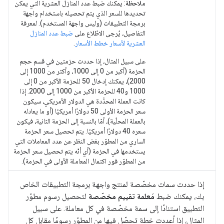
ملاحظة
: يمكنك ضبط عدد المنازل العشرية التي يمكن
تحديدها للسعر الذي يتم تحصيله باستخدام واجهة
برمجة التطبيقات (وليس واجهة المستخدم). لمعرفة
التفاصيل، يُرجى الاطّلاع على
ضبط عدد المنازل
العشرية لأسعار خطط الأسعار
.
على سبيل المثال، إذا حددت حزمتين في قسم حجم
الحزمة (أكبر من 0 إلى 1000، وأكثر من 1000 إلى
2000)، يمكنك إدخال 50 للحزمة الأكبر من 0 إلى
1000 و40 للحزمة الأكبر من 1000 إلى 2000. إذا
كانت العملة المحدَّدة هي الدولار الأمريكي، سيكون
سعر الحزمة الأولى 50 دولارًا أمريكيًا (أو ما يعادله
بالعملة المحلّية)، أمّا بالنسبة إلى الحزمة الثانية، فيكون
سعره 40 دولارًا أمريكيًا. يتم تحصيل سعر الحزمة
الساري من المطوّر بغض النظر عن عدد المعاملات التي
يستخدمها في الحزمة (أي أنّه يتم تحصيل سعر الحزمة
من المطوّر فور اكتمال المعاملة الأولى في الحزمة).
إذا حددت سمات مخصّصة لمنتج واجهة برمجة التطبيقات الخاص
بك، يمكنك ضبط
مَعلمة تقييم مخصّصة
لتحصيل رسوم مطوّر
التطبيق استنادًا إلى سمة مخصّصة في كل معاملة. على سبيل
المثال، إذا أعددت خطة تحصّل فيها من المطوّر رسومًا مقابل كل