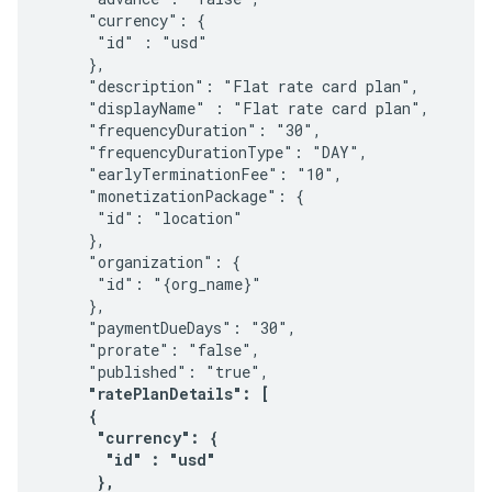
     "currency": {

      "id" : "usd"

     },     

     "description": "Flat rate card plan",

     "displayName" : "Flat rate card plan",

     "frequencyDuration": "30",

     "frequencyDurationType": "DAY",

     "earlyTerminationFee": "10",     

     "monetizationPackage": {

      "id": "location"

     },

     "organization": {

      "id": "{org_name}"

     },

     "paymentDueDays": "30",

     "prorate": "false",

     "published": "true",

"ratePlanDetails": [

     {

      "currency": {

       "id" : "usd"

      },
