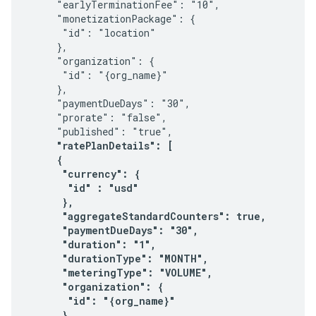
     "earlyTerminationFee": "10",

     "monetizationPackage": {

      "id": "location"

     },

     "organization": {

      "id": "{org_name}"

     },    

     "paymentDueDays": "30",

     "prorate": "false",

     "published": "true",

"ratePlanDetails": [

     {

      "currency": {

       "id" : "usd"

      },

      "aggregateStandardCounters": true,

      "paymentDueDays": "30",

      "duration": "1",

      "durationType": "MONTH",

      "meteringType": "VOLUME",

      "organization": {

       "id": "{org_name}"

      },      
