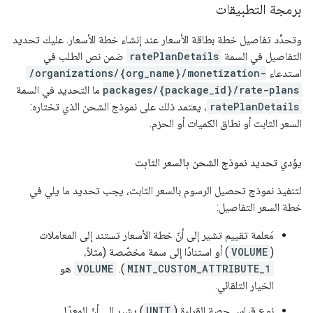
برمجة التطبيقات
وتحدِّد تفاصيل خطة بطاقة الأسعار عند إنشاء خطة الأسعار. عليك تحديد
التفاصيل في السمة
ratePlanDetails
ضمن نص الطلب في
استدعاء
/organizations/{org_name}/monetization-
packages/{package_id}/rate-plans
ما التحديد في السمة
ratePlanDetails
، يعتمد ذلك على نموذج الشحن الذي تختاره:
السعر الثابت أو نطاق الكميات أو الحزم.
يؤدي تحديد نموذج الشحن بالسعر الثابت
لتنفيذ نموذج تحصيل الرسوم بالسعر الثابت، يجب تحديد ما يلي في
خطة السعر التفاصيل:
مَعلمة تقييم تشير إلى أنّ خطة الأسعار تستند إلى المعاملات
(
VOLUME
) أو استنادًا إلى سمة مخصّصة (مثلاً،
MINT_CUSTOM_ATTRIBUTE_1
).
VOLUME
هو
الخيار التلقائي.
نوع قياس حصة القراءة (
UNIT
) يشير إلى أنّ المعدّل