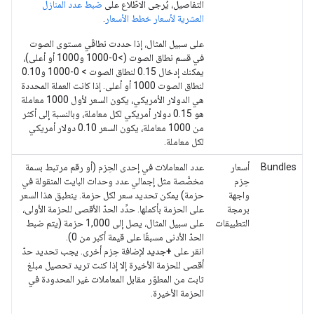
التفاصيل، يُرجى الاطّلاع على
ضبط عدد المنازل
العشرية لأسعار خطط الأسعار
.
على سبيل المثال، إذا حددت نطاقَي مستوى الصوت
في قسم نطاق الصوت (>0-1000 و1000 أو أعلى)،
يمكنك إدخال 0.15 لنطاق الصوت > 0-1000 و0.10
لنطاق الصوت 1000 أو أعلى. إذا كانت العملة المحددة
هي الدولار الأمريكي، يكون السعر لأول 1000 معاملة
هو 0.15 دولار أمريكي لكل معاملة، وبالنسبة إلى أكثر
من 1000 معاملة، يكون السعر 0.10 دولار أمريكي
لكل معاملة.
Bundles
أسعار
عدد المعاملات في إحدى الحِزم (أو رقم مرتبط بسمة
حِزم
مخصَّصة مثل إجمالي عدد وحدات البايت المنقولة في
واجهة
حزمة) يمكن تحديد سعر لكل حزمة. ينطبق هذا السعر
برمجة
على الحزمة بأكملها. حدِّد الحدّ الأقصى للحزمة الأولى،
التطبيقات
على سبيل المثال، يصل إلى 1,000 حزمة (يتم ضبط
الحدّ الأدنى مسبقًا على قيمة أكبر من 0).
انقر على
+جديد
لإضافة حِزم أخرى. يجب تحديد حدّ
أقصى للحزمة الأخيرة إلا إذا كنت تريد تحصيل مبلغ
ثابت من المطوّر مقابل المعاملات غير المحدودة في
الحزمة الأخيرة.