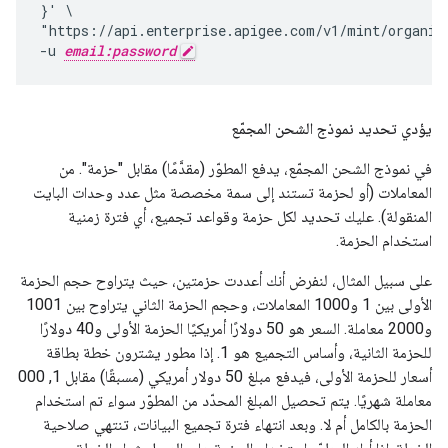
}' \

"https://api.enterprise.apigee.com/v1/mint/organiz
-u 
email:password
يؤدي تحديد نموذج الشحن المجمّع
في نموذج الشحن المجمّع، يدفع المطوّر (مقدَّمًا) مقابل "حزمة". من
المعاملات (أو لحزمة تستند إلى سمة مخصصة مثل عدد وحدات البايت
المنقولة). عليك تحديد لكل حزمة وقواعد تجميع، أي فترة زمنية
استخدام الحزمة.
على سبيل المثال، لنفرض أنك أعددت حزمتين، حيث يتراوح حجم الحزمة
الأولى بين 1 و1000 المعاملات، وحجم الحزمة الثاني يتراوح بين 1001
و2000 معاملة. السعر هو 50 دولارًا أمريكيًا الحزمة الأولى و40 دولارًا
للحزمة الثانية، وأساس التجميع هو 1. إذا مطور يشترون خطة بطاقة
أسعار للحزمة الأولى، فيدفع مبلغ 50 دولار أمريكي (مسبقًا) مقابل 1, 000
معاملة شهريًا. يتم تحصيل المبلغ المحدّد من المطوّر سواء تم استخدام
الحزمة بالكامل أم لا. وبعد انتهاء فترة تجميع البيانات، تنتهي صلاحية