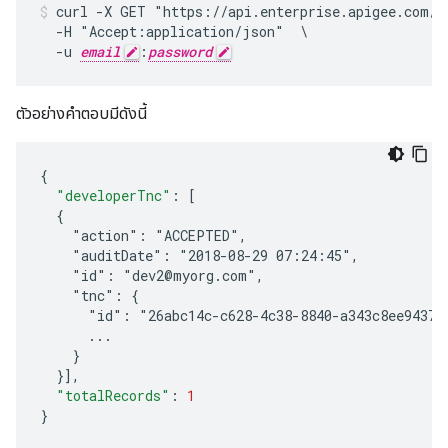
curl -X GET "https://api.enterprise.apigee.com/v
  -H "Accept:application/json"  \

  -u 
email
:
password
ตัวอย่างคําตอบมีดังนี้
{
"developerTnc"
:
[
  {
    "action": "ACCEPTED",
    "auditDate": "2018-08-29 07:24:45",
    "id": "dev2@myorg.com",
    "tnc": {
      "id": "26abc14c-c628-4c38-8840-a343c8ee9437"
      ...
    }
  }
]
,
"totalRecords"
:
1
}