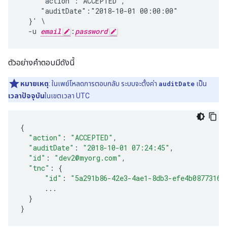
     "action":"ACCEPTED",

     "auditDate":"2018-10-01 00:00:00"

  }' \

  -u 
email
:
password
ตัวอย่างคําตอบมีดังนี้
หมายเหตุ
: ในเพย์โหลดการตอบกลับ ระบบจะตั้งค่า
auditDate
เป็น
เวลาปัจจุบัน
ในเขตเวลา UTC
{
"action"
:
"ACCEPTED"
,
"auditDate"
:
"2018-10-01 07:24:45"
,
"id"
:
"dev2@myorg.com"
,
"tnc"
:
{
"id"
:
"5a291b86-42e3-4ae1-8db3-efe4b0877316"
...
}
}