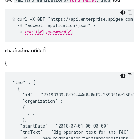
curl -X GET "https://api.enterprise.apigee.com/v
  -H "Accept: application/json" \

  -u 
email
:
password
ตัวอย่างคําตอบมีดังนี้
{
"tnc" : [

  {

    "id" : "77193339-8d79-44a8-8af2-3593f16c158e",

    "organization" :

    {

      ...

    },

   "startDate" : "2018-07-01 00:00:00",

   "tncText" : "Big operator text for the T&C",

   "url" : "www.bigoperator/termsandconditions",
