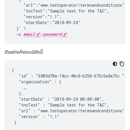
     "url":"www.testoperator/termsandconditions",

     "tncText":"Sample text for the T&C",

     "version":"1.1",

     "startDate":"2018-09-24"

  }' \

  -u 
email
:
password
ตัวอย่างคําตอบมีดังนี้
{

   "id" : "6803d70a-18cc-40c8-b250-675c5e8a75c ",

   "organization" : {     

     …

   },

   "startDate" : "2018-09-24 00:00:00",

   "tncText" : "Sample text for the T&C",

   "url" : "www.testoperator/termsandconditions",

   "version" : "1.1"

 }