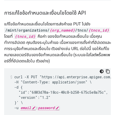
การแก้ไขข้อกำหนดและเงื่อนไขโดยใช้ API
แก้ไขข้อกำหนดและเงื่อนไขโดยการส่งคำขอ PUT ไปยัง
/mint/organizations/
{org_named}
/tncs/
{tncs_id}
โดยที่
{tncs_id}
คือค่า ของข้อกำหนดและเงื่อนไข เมื่อคุณ
ทำการอัปเดต คุณต้องระบุในคำขอ เนื้อหาของการตั้งค่าที่อัปเดตและ
การระบุข้อกำหนดและเงื่อนไข ตัวอย่างเช่น URL ต่อไปนี้ ขอให้แก้ไข
หมายเลขเวอร์ชันของข้อกำหนดและเงื่อนไข (ระบบจะไฮไลต์พร็อพเพ
อร์ตี้ที่อัปเดตแล้วใน ตัวอย่าง)
curl -X PUT "https://api.enterprise.apigee.com/v
  -H "Content-Type: application/json" \

  -d {

    "id":"6803d70a-18cc-40c8-b250-675c5e8a75c",

    "version":"1.2"

  }' \

  -u 
email
:
password