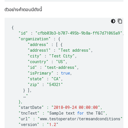
ตัวอย่างคําตอบมีดังนี้
{
"id"
:
"cfbb03b3-b707-495b-9b8a-ff67d71065a9"
,
"organization"
:
{
"address"
:
[
{
"address1"
:
"Test address"
,
"city"
:
"Test City"
,
"country"
:
"US"
,
"id"
:
"test-address"
,
"isPrimary"
:
true
,
"state"
:
"CA"
,
"zip"
:
"54321"
}
],
…
"
   },
   "
startDate
" : "
2018
-
09
-
24
00
:
00
:
00
",
   "
tncText
" : "
Sample
text
for
the
T&C
",
   "
url
" : "
www
.
testoperator
/
termsandconditions
",
   "
version
" : "
1.2
"