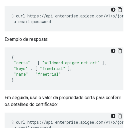
curl https://api.enterprise.apigee.com/v1/o/{org_
-u email:password
Exemplo de resposta:
{
"certs"
:
[
"wildcard.apigee.net.crt"
],
"keys"
:
[
"freetrial"
],
"name"
:
"freetrial"
}
Em seguida, use o valor da propriedade certs para conferir
os detalhes do certificado:
curl https://api.enterprise.apigee.com/v1/o/{org_