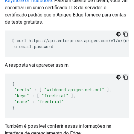
Keystore or Truststore
. Para um cliente de nuvem, você vai
encontrar um único certificado TLS do servidor, o
certificado padrão que o Apigee Edge fornece para contas
de teste gratuitas.
curl https://api.enterprise.apigee.com/v1/o/{org_
-u email:password
A resposta vai aparecer assim:
{
"certs"
:
[
"wildcard.apigee.net.crt"
],
"keys"
:
[
"freetrial"
],
"name"
:
"freetrial"
}
Também é possível conferir essas informações na
interface de gerenciamento do Edge: