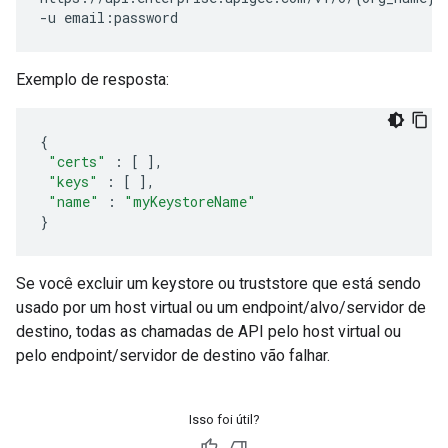
Exemplo de resposta:
{
"certs"
:
[
],
"keys"
:
[
],
"name"
:
"myKeystoreName"
}
Se você excluir um keystore ou truststore que está sendo
usado por um host virtual ou um endpoint/alvo/servidor de
destino, todas as chamadas de API pelo host virtual ou
pelo endpoint/servidor de destino vão falhar.
Isso foi útil?