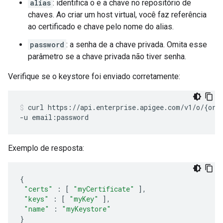
alias
: identifica o e a chave no repositório de
chaves. Ao criar um host virtual, você faz referência
ao certificado e chave pelo nome do alias.
password
: a senha de a chave privada. Omita esse
parâmetro se a chave privada não tiver senha.
Verifique se o keystore foi enviado corretamente:
curl https://api.enterprise.apigee.com/v1/o/{org_
Exemplo de resposta:
{
"certs"
:
[
"myCertificate"
],
"keys"
:
[
"myKey"
],
"name"
:
"myKeystore"
}