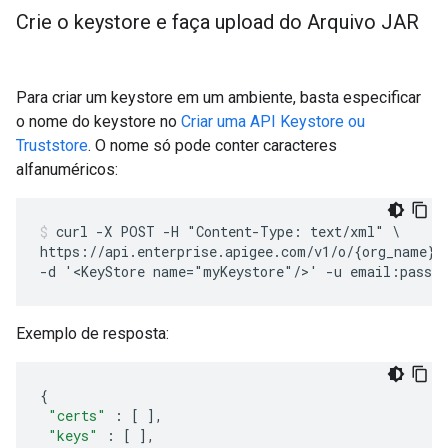
Crie o keystore e faça upload do Arquivo JAR
Para criar um keystore em um ambiente, basta especificar
o nome do keystore no
Criar uma API Keystore ou
Truststore
. O nome só pode conter caracteres
alfanuméricos:
curl -X POST -H "Content-Type: text/xml" \

https://api.enterprise.apigee.com/v1/o/{org_name}/e
Exemplo de resposta:
{
"certs"
:
[
],
"keys"
:
[
],