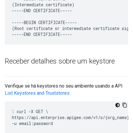
(
Intermediate
certificate
)
-----
END
CERTIFICATE
-----
-----
BEGIN
CERTIFICATE
-----
(
Root
certificate
or
intermediate
certificate
sign
-----
END
CERTIFICATE
-----
Receber detalhes sobre um keystore
Verifique se há keystores no seu ambiente usando a API
List Keystores and Truststores
:
curl -X GET \

https://api.enterprise.apigee.com/v1/o/{org_name}/e