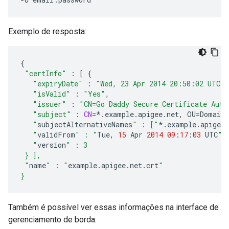
Exemplo de resposta:
{
"certInfo"
:
[
{
"expiryDate"
:
"Wed, 23 Apr 2014 20:50:02 UTC"
,
"isValid"
:
"Yes"
,
"issuer"
:
"CN=Go Daddy Secure Certificate Auth
"subject"
:
CN
=*
.
example
.
apigee
.
net
,
OU
=
Domain
   "
subjectAlternativeNames
" : ["
*
.
example
.
apigee
.
   "
validFrom
" : "
Tue
,
15
Apr
2014
09
:
17
:
03
UTC
",
   "
version
" : 3
 } ],
 "
name
" : "
example
.
apigee
.
net
.
crt
"
}
Também é possível ver essas informações na interface de
gerenciamento de borda: