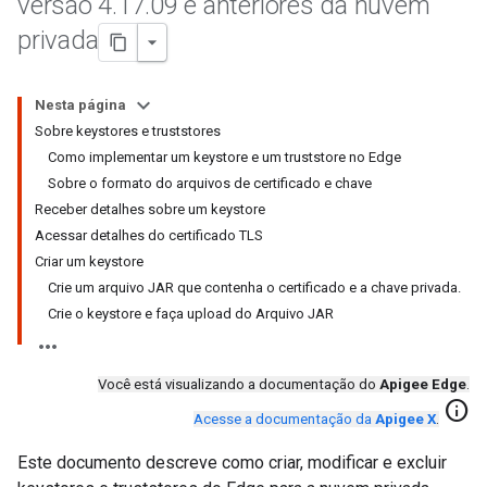
versão 4
.
17
.
09 e anteriores da nuvem
privada
Nesta página
Sobre keystores e truststores
Como implementar um keystore e um truststore no Edge
Sobre o formato do arquivos de certificado e chave
Receber detalhes sobre um keystore
Acessar detalhes do certificado TLS
Criar um keystore
Crie um arquivo JAR que contenha o certificado e a chave privada.
Crie o keystore e faça upload do Arquivo JAR
Você está visualizando a documentação do
Apigee Edge
.
info
Acesse a documentação da
Apigee X
.
Este documento descreve como criar, modificar e excluir