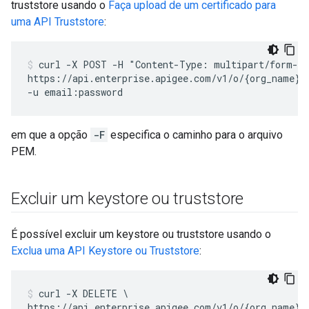
truststore usando o
Faça upload de um certificado para
uma API Truststore
:
curl -X POST -H "Content-Type: multipart/form-da
https://api.enterprise.apigee.com/v1/o/{org_name}/
em que a opção
-F
especifica o caminho para o arquivo
PEM.
Excluir um keystore ou truststore
É possível excluir um keystore ou truststore usando o
Exclua uma API Keystore ou Truststore
:
curl -X DELETE \

https://api.enterprise.apigee.com/v1/o/{org_name}/e