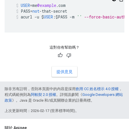
USER
=
me
@example
.
com
PASS
=
not
-
that
-
secret
acurl
-
u
$
USER
:$
PASS
-
m
''
--force-basic-auth 
這對你有幫助嗎？
提供意見
除非另有註明，否則本頁面中的內容是採用
創用 CC 姓名標示 4.0 授權
，
程式碼範例則為
阿帕契 2.0 授權
。詳情請參閱《
Google Developers 網站
政策
》。Java 是 Oracle 和/或其關聯企業的註冊商標。
上次更新時間：2026-02-17 (世界標準時間)。
關於 Apigee