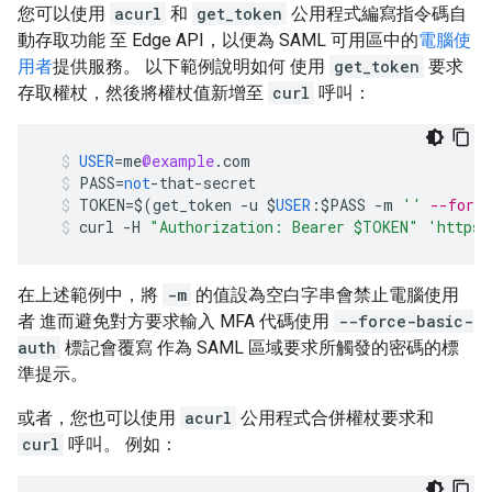
您可以使用
acurl
和
get_token
公用程式編寫指令碼自
動存取功能 至 Edge API，以便為 SAML 可用區中的
電腦使
用者
提供服務。 以下範例說明如何 使用
get_token
要求
存取權杖，然後將權杖值新增至
curl
呼叫：
USER
=
me
@example
.
com
PASS
=
not
-
that
-
secret
TOKEN
=
$
(
get_token
-
u
$
USER
:$
PASS
-
m
''
--forc
curl
-
H
"Authorization: Bearer $TOKEN"
'https:
在上述範例中，將
-m
的值設為空白字串會禁止電腦使用
者 進而避免對方要求輸入 MFA 代碼使用
--force-basic-
auth
標記會覆寫 作為 SAML 區域要求所觸發的密碼的標
準提示。
或者，您也可以使用
acurl
公用程式合併權杖要求和
curl
呼叫。 例如：