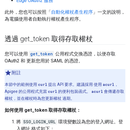
Edge OAuth2 服務
此外，您也可以按照「
自動化權杖產生程序
」一文的說明，
為電腦使用者自動執行權杖產生程序。
透過 get
_
token 取得存取權杖
您可以使用
get_token
公用程式交換憑證，以便存取
OAuth2 和 更新您用於 SAML 的憑證。
附註
本節中的範例使用
curl
提出 API 要求。建議採用 使用
acurl
，
Apigee 的公用程式充當
curl
的便利包裝函式。
acurl
會傳遞存取
權杖，並在權杖時為您更新權杖 過期。
如何使用 get_token 取得存取權杖：
將
SSO_LOGIN_URL
環境變數設為您的登入網址。登
入網址 格式如下：