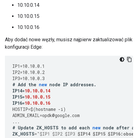
10.10.0.14
10.10.0.15
10.10.0.16
Aby dodać nowe węzły, musisz najpierw zaktualizować plik
konfiguracji Edge:
IP1
=
10.10.0.1
IP2
=
10.10.0.2
IP3
=
10.10.0.3
#
Add
the
new
node
IP
addresses
.
IP14
=
10.10.0.14
IP15
=
10.10.0.15
IP16
=
10.10.0.16
HOSTIP
=
$
(
hostname
-
i
)
ADMIN_EMAIL
=
opdk
@
google
.
com
...
#
Update
ZK_HOSTS
to
add
each
new
node
after
an
ZK_HOSTS
=
"$IP1 $IP2 $IP3 
$IP14 $IP15 $IP16:obser