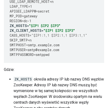
USE_LDAP_REMOTE_HOST
=
n
LDAP_TYPE
=
1
APIGEE_LDAPPW
=
secret
MP_POD
=
gateway
REGION
=
dc
-
1
ZK_HOSTS
=
"$IP1 $IP2 $IP3"
ZK_CLIENT_HOSTS
=
"$IP1 $IP2 $IP3"
CASS_HOSTS
=
"$IP1:1,1 $IP2:1,1 $IP3:1,1"
SKIP_SMTP
=
n
SMTPHOST
=
smtp
.
example
.
com
SMTPUSER
=
smtp
@
example
.
com
SMTPPASSWORD
=
smtppwd
Gdzie:
ZK_HOSTS
określa adresy IP lub nazwy DNS węzłów
ZooKeeper. Adresy IP lub nazwy DNS muszą być
wymienione w tej samej kolejności we wszystkich
węzłach ZooKeeper. W środowisku opartym na wielu
centrach danych wyświetlić wszystkie węzły