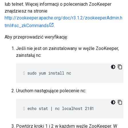
lub telnet. Więcej informacji o poleceniach ZooKeeper
znajdziesz na stronie
http://zookeeper.apache.org/doc/r3.1.2/zookeeperAdmin.h
tml#sc_zkCommands
.
Aby przeprowadzić weryfikację:
Jeśli nie jest on zainstalowany w węźle ZooKeeper,
zainstaluj nc:
sudo yum install nc
Uruchom następujące polecenie nc:
echo stat | nc localhost 2181
Powtórz kroki 1 i 2 w każdym węźle ZooKeeper. W