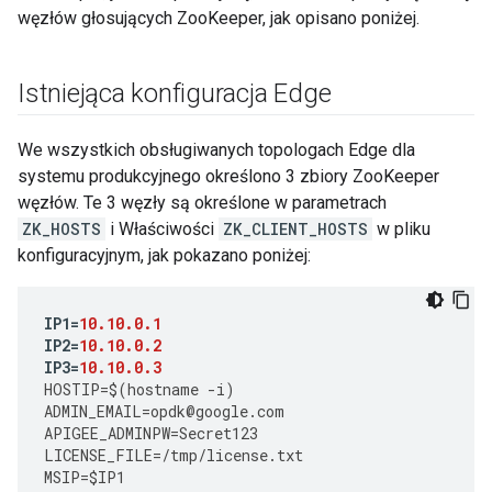
węzłów głosujących ZooKeeper, jak opisano poniżej.
Istniejąca konfiguracja Edge
We wszystkich obsługiwanych topologach Edge dla
systemu produkcyjnego określono 3 zbiory ZooKeeper
węzłów. Te 3 węzły są określone w parametrach
ZK_HOSTS
i Właściwości
ZK_CLIENT_HOSTS
w pliku
konfiguracyjnym, jak pokazano poniżej:
IP1
=
10.10.0.1
IP2
=
10.10.0.2
IP3
=
10.10.0.3
HOSTIP
=
$
(
hostname
-
i
)
ADMIN_EMAIL
=
opdk
@
google
.
com
APIGEE_ADMINPW
=
Secret123
LICENSE_FILE
=
/tmp/license.txt
MSIP
=
$IP1