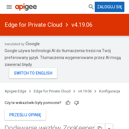
ZALOGUJ SIĘ
Edge for Private Cloud
v4.19.06
Google używa technologii AI do tłumaczenia treści na Twój
preferowany język. Tłumaczenia wygenerowane przez AI mogą
zawierać błędy.
Apigee Edge
Edge for Private Cloud
v4.19.06
Konfiguracja
Czy te wskazówki były pomocne?
PRZEŚLIJ OPINIĘ
Dodawanie węzłów Zoo
Keeper