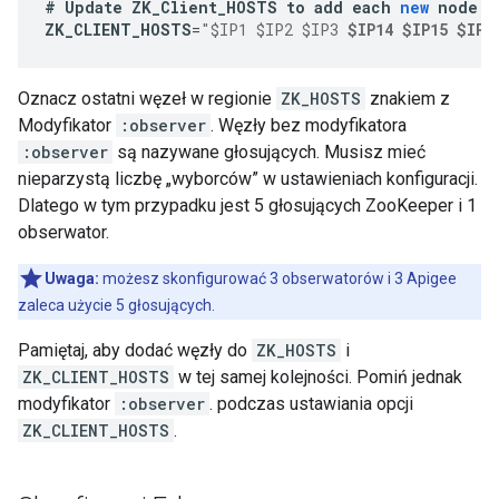
#
Update
ZK_Client_HOSTS
to
add
each
new
node
a
ZK_CLIENT_HOSTS
=
"$IP1 $IP2 $IP3 
$IP14 $IP15 $IP1
Oznacz ostatni węzeł w regionie
ZK_HOSTS
znakiem z
Modyfikator
:observer
. Węzły bez modyfikatora
:observer
są nazywane głosujących. Musisz mieć
nieparzystą liczbę „wyborców” w ustawieniach konfiguracji.
Dlatego w tym przypadku jest 5 głosujących ZooKeeper i 1
obserwator.
Uwaga:
możesz skonfigurować 3 obserwatorów i 3 Apigee
zaleca użycie 5 głosujących.
Pamiętaj, aby dodać węzły do
ZK_HOSTS
i
ZK_CLIENT_HOSTS
w tej samej kolejności. Pomiń jednak
modyfikator
:observer
. podczas ustawiania opcji
ZK_CLIENT_HOSTS
.