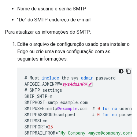
Nome de usuário e senha SMTP
"De" do SMTP endereço de e-mail
Para atualizar as informações do SMTP:
Edite o arquivo de configuração usado para instalar o
Edge ou crie uma nova configuração com as
seguintes informações:
#
Must
include
the
sys
admin
password
APIGEE_ADMINPW
=
sysAdminPW
#
SMTP
settings
SKIP_SMTP
=
n
SMTPHOST
=
smtp
.
example
.
com
SMTPUSER
=
smtp
@example
.
com
#
0
for
no
usernam
SMTPPASSWORD
=
smtppwd
#
0
for
no
passwor
SMTPSSL
=
n
SMTPPORT
=
25
SMTPMAILFROM
=
"My Company <myco@company.com>"