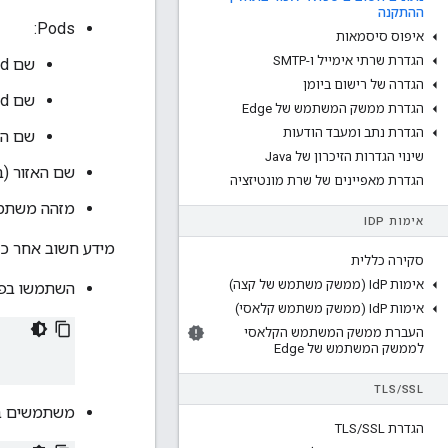
ההתקנה
Pods:
איפוס סיסמאות
הגדרת שרתי אימייל ו-SMTP
שם pod של השער (ברירת המחדל 'שער')
הגדרה של רישום ביומן
שם Pod מרכזי (ברירת המחדל היא 'central')
הגדרת ממשק המשתמש של Edge
הגדרת נתב ומעבד הודעות
שם ה-Pod ב-Analytics (ברירת המחדל היא 'tics
שינוי הגדרות הזיכרון של Java
שם האזור (ברי
הגדרת מאפיינים של שרת מונטיזציה
מזהה משתמש
אימות ID
P
מידע חשוב אחר כמו מספר הגרסה של Apigee או המז
סקירה כללית
אימות Id
P (ממשק משתמש של קצה)
השתמשו בפקודה 
אימות Id
P (ממשק משתמש קלאסי)
העברת ממשק המשתמש הקלאסי
לממשק המשתמש של Edge
TLS
/
SSL
משתמשים בפקודה
הגדרת TLS
SSL
/