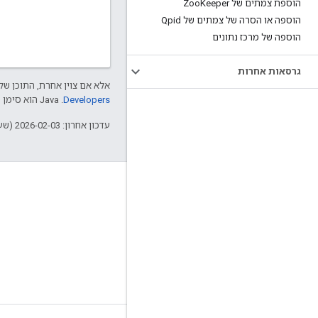
הוספת צמתים של Zoo
Keeper
הוספה או הסרה של צמתים של Qpid
הוספה של מרכז נתונים
גרסאות אחרות
אלא אם צוין אחרת, התוכן של 
Developers‏
.‏ Java הוא סימן מסחרי רשום של חברת Oracle ו/או של השותפים העצמאיים שלה.
עדכון אחרון: 2026-02-03 (שעון UTC).
מידע על Apigee
We're part of Google
אירועים
שותפים
ספרים אלקטרוניים ותשדירי webcast