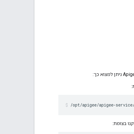
/opt/apigee/apigee-service