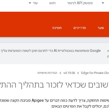
ממשק API לניטור
חוש
עוד
שער
מדריכים
תמיכה
‫Google משתמשת בטכנולוגיית AI כדי לתרגם תוכן לשפה המועד
.
Edge for Private Cl
v4.19.06
הגדרות אישיות
שובים שכדאי לזכור בתהליך ההת
לפני שמבצעים משימות תחזוקה, צריך לד
ם, יכולים לקבל את הפרטים הבאים: