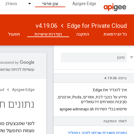
Apigee Edge
ענן פרטי
משולב
v4.19.06
Edge for Private Cloud
כל הגירסאות
התקנה
הגדרות אישיות
תפעול
עשויות להיות שגיאות
גרסה 4
06
.
19
.
oud
Apigee Edge
איך להגדיר את Edge
מידע על כוכבי לכת
,
אזורים
,
Pods
,
ארגונים
,
נתונים ח
סביבות ומארחים וירטואליים
שימוש בכלי השירות apigee-adminapi
sh
.
לאחר ההתקנה
מצוות התפעול שלכ
נתונים חשובים שכדאי לזכור בתהליך