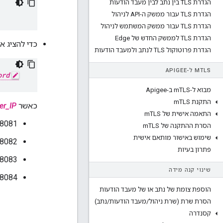
הגדרת TLS בין נתב לבין מעבד הודעות
הגדרת TLS עבור ממשק ה-API לניהול
הגדרת TLS עבור ממשק המשתמש לניהול
הגדרת TLS לממשק החדש של Edge
כדי להציג את ה-UUID של רכיבי Edge המותקנים, משתמשי
הגדרת פרוטוקול TLS לנתב ולמעבד הודעות
TLS ל-APIGEE
M
ord
מבוא ל-m
TLS ב-Apigee
התקנת m
TLS
כאשר
er_IP
התאמה אישית של m
TLS
8081 לנתב
הסרת ההתקנה של m
TLS
שימוש באישור מותאם אישית
8082 למעבד ההודעות
פתרון בעיות
8083 ל-Qpid
שינוי קנה מידה
8084 ל-Postgres
הוספת צומת של נתב או של מעבד הודעות
הסרת שרת (שרת ניהול
/
מעבד הודעות
/
נתב)
קסנדרה