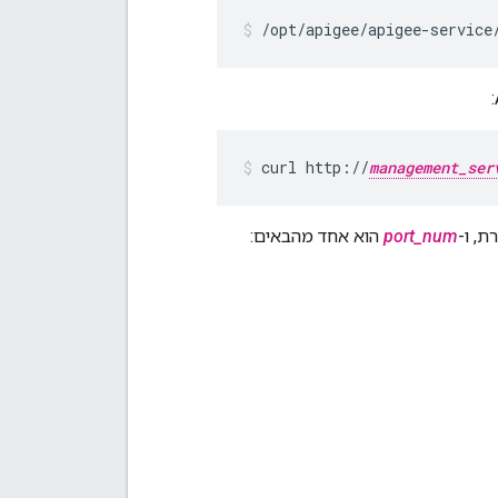
/opt/apigee/apigee-service
curl http://
management_ser
port_num
הוא אחד מהבאים: