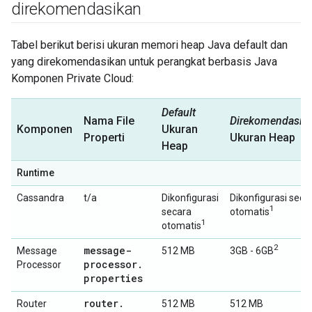
direkomendasikan
Tabel berikut berisi ukuran memori heap Java default dan
yang direkomendasikan untuk perangkat berbasis Java
Komponen Private Cloud:
Default
Nama File
Direkomendasik
Komponen
Ukuran
Properti
Ukuran Heap
Heap
Runtime
Cassandra
t/a
Dikonfigurasi
Dikonfigurasi seca
1
secara
otomatis
1
otomatis
2
message-
Message
512 MB
3GB - 6GB
processor
.
Processor
properties
router
.
Router
512 MB
512 MB