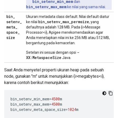
bin_setenv_min_mem
dan
bin_setenv_max_mem
ke nilai yang sama nilai.
bin
_
Ukuran metadata class default. Nilai default diatur
setenv
_
bin_setenv_max_permsize
ke nilai
, yang
meta
_
defaultnya adalah 128 MB. Pada {i>Message
space
_
Processor<i}, Apigee merekomendasikan agar
size
Anda menetapkan nilai ini ke 256 MB atau 512 MB,
bergantung pada kemacetan.
-
Setelan ini sesuai dengan opsi
XX:MetaspaceSize
Java.
Saat Anda menyetel properti ukuran heap pada sebuah
node, gunakan "m" untuk menunjukkan {i>megabytes<i},
karena contoh berikut menunjukkan:
bin_setenv_min_mem
=
4500
m
bin_setenv_max_mem
=
4500
m
bin_setenv_meta_space_size
=
1024
m