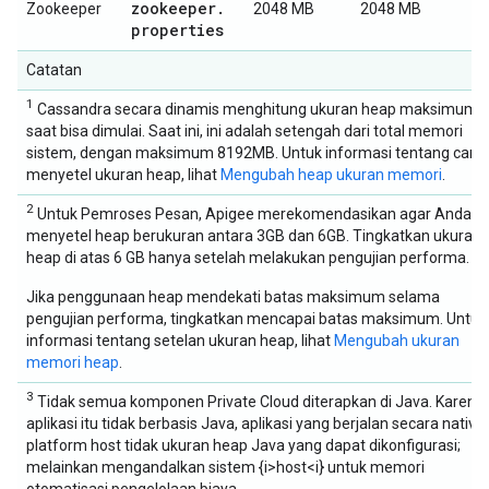
zookeeper
.
Zookeeper
2048 MB
2048 MB
properties
Catatan
1
Cassandra secara dinamis menghitung ukuran heap maksimum
saat bisa dimulai. Saat ini, ini adalah setengah dari total memori
sistem, dengan maksimum 8192MB. Untuk informasi tentang cara
menyetel ukuran heap, lihat
Mengubah heap ukuran memori
.
2
Untuk Pemroses Pesan, Apigee merekomendasikan agar Anda
menyetel heap berukuran antara 3GB dan 6GB. Tingkatkan ukuran
heap di atas 6 GB hanya setelah melakukan pengujian performa.
Jika penggunaan heap mendekati batas maksimum selama
pengujian performa, tingkatkan mencapai batas maksimum. Untuk
informasi tentang setelan ukuran heap, lihat
Mengubah ukuran
memori heap
.
3
Tidak semua komponen Private Cloud diterapkan di Java. Karena
aplikasi itu tidak berbasis Java, aplikasi yang berjalan secara native 
platform host tidak ukuran heap Java yang dapat dikonfigurasi;
melainkan mengandalkan sistem {i>host<i} untuk memori