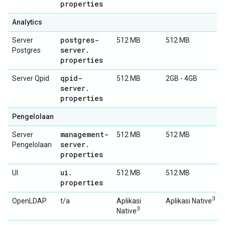
properties
Analytics
postgres-
Server
512 MB
512 MB
server
.
Postgres
properties
qpid-
Server Qpid
512 MB
2GB - 4GB
server
.
properties
Pengelolaan
management-
Server
512 MB
512 MB
server
.
Pengelolaan
properties
ui
.
UI
512 MB
512 MB
properties
3
OpenLDAP
t/a
Aplikasi
Aplikasi Native
3
Native