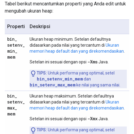
Tabel berikut mencantumkan properti yang Anda edit untuk
mengubah ukuran heap:
Properti
Deskripsi
bin
_
Ukuran heap minimum. Setelan defaultnya
setenv
_
didasarkan pada nilai yang tercantum di
Ukuran
min
_
memori heap default dan yang direkomendasikan
.
mem
-Xms
Setelan ini sesuai dengan opsi
Java.
TIPS:
Untuk performa yang optimal, setel
bin_setenv_min_mem
dan
bin_setenv_max_mem
ke nilai yang sama nilai.
bin
_
Ukuran heap maksimum. Setelan defaultnya
setenv
_
didasarkan pada nilai yang tercantum di
Ukuran
max
_
memori heap default dan yang direkomendasikan
.
mem
-Xmx
Setelan ini sesuai dengan opsi
Java.
TIPS:
Untuk performa yang optimal, setel