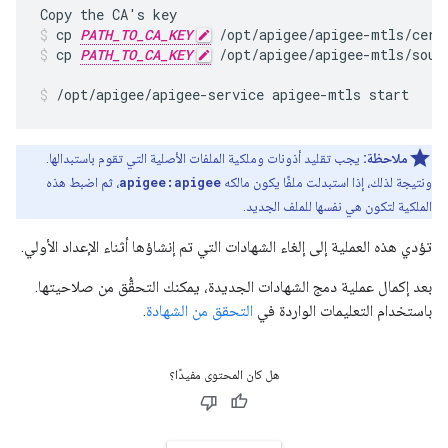
cp 
PATH_TO_CA_KEY
 /opt/apigee/apigee-mtls/cert
cp 
PATH_TO_CA_KEY
 /opt/apigee/apigee-mtls/sour
/opt/apigee/apigee-service apigee-mtls start
ملاحظة:
يجب تقليد أذونات وملكية الملفات الأصلية التي تقوم باستبدالها.
ونتيجة لذلك، إذا استبدلت ملفًا يكون مالكه
apigee:apigee
، ثم اضبط هذه
الملكية لتكون هي نفسها للملف الجديد.
تؤدي هذه العملية إلى إلغاء الشهادات التي تم إنشاؤها أثناء الإعداد الأولي.
بعد إكمال عملية دمج الشهادات الجديدة، يمكنك التحقُّق من صلاحيتها.
باستخدام التعليمات الواردة في
التحقق من الشهادة
.
هل كان المحتوى مفيدًا؟