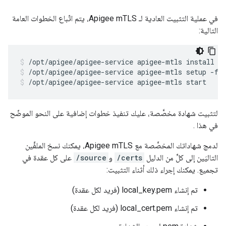
في عملية التثبيت العادية لـ Apigee mTLS، يتم اتّباع الخطوات العامة
التالية:
/opt/apigee/apigee-service apigee-mtls setup -f 
/opt/apigee/apigee-service apigee-mtls start
لتثبيت شهادة مخصَّصة، عليك تنفيذ خطوات إضافية على النحو الموضّح
في هذا .
لدمج شهاداتك المخصَّصة مع Apigee mTLS، يمكنك نسخ الملفَّين
التاليَين إلى كلٍّ من الدليل
/certs
و
/source
على كل عقدة في
تجميع. يمكنك إجراء ذلك أثناء التثبيت:
تم إنشاء local_key.pem (فريد لكل عقدة)
تم إنشاء local_cert.pem (فريد لكل عقدة)