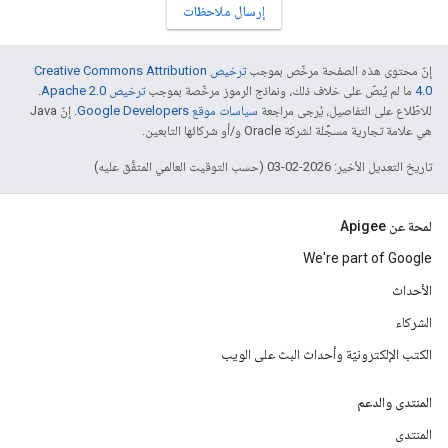
إرسال ملاحظات
إنّ محتوى هذه الصفحة مرخّص بموجب
ترخيص Creative Commons Attribution
4.0‏
ما لم يُنصّ على خلاف ذلك، ونماذج الرموز مرخّصة بموجب
ترخيص Apache 2.0‏
.
للاطّلاع على التفاصيل، يُرجى مراجعة
سياسات موقع Google Developers‏
. إنّ Java
هي علامة تجارية مسجَّلة لشركة Oracle و/أو شركائها التابعين.
تاريخ التعديل الأخير: 2026-02-03 (حسب التوقيت العالمي المتفَّق عليه)
لمحة عن Apigee
We're part of Google
الأحداث
الشركاء
الكتب الإلكترونيّة وأحداث البث على الويب
المنتدى والدعم
المنتدى