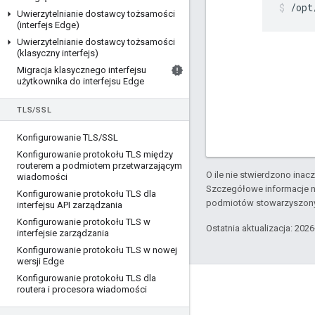
/opt
Uwierzytelnianie dostawcy tożsamości
(interfejs Edge)
Uwierzytelnianie dostawcy tożsamości
(klasyczny interfejs)
Migracja klasycznego interfejsu
użytkownika do interfejsu Edge
TLS
/
SSL
Konfigurowanie TLS
/
SSL
Konfigurowanie protokołu TLS między
routerem a podmiotem przetwarzającym
O ile nie stwierdzono inacze
wiadomości
Szczegółowe informacje n
Konfigurowanie protokołu TLS dla
podmiotów stowarzyszon
interfejsu API zarządzania
Konfigurowanie protokołu TLS w
Ostatnia aktualizacja: 202
interfejsie zarządzania
Konfigurowanie protokołu TLS w nowej
wersji Edge
Konfigurowanie protokołu TLS dla
Apigee – informacje
routera i procesora wiadomości
We're part of Google