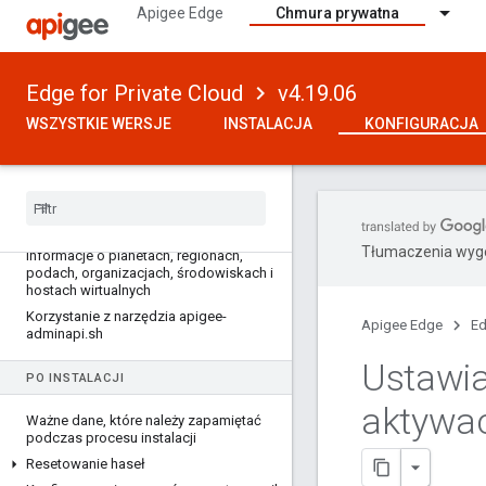
Apigee Edge
Chmura prywatna
Edge for Private Cloud
v4.19.06
WSZYSTKIE WERSJE
INSTALACJA
KONFIGURACJA
WERSJA 4
.
19
.
06
Jak skonfigurować Edge
Tłumaczenia wyge
Informacje o planetach
,
regionach
,
podach
,
organizacjach
,
środowiskach i
hostach wirtualnych
Korzystanie z narzędzia apigee-
Apigee Edge
Ed
adminapi
.
sh
Ustawia
PO INSTALACJI
aktywac
Ważne dane
,
które należy zapamiętać
podczas procesu instalacji
Resetowanie haseł