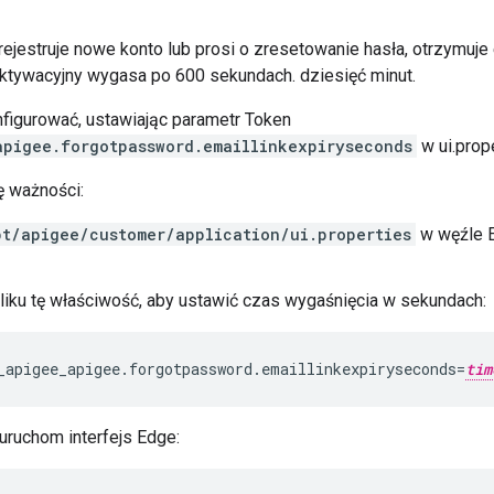
ejestruje nowe konto lub prosi o zresetowanie hasła, otrzymuje e
aktywacyjny wygasa po 600 sekundach. dziesięć minut.
igurować, ustawiając parametr Token
apigee.forgotpassword.emaillinkexpiryseconds
w ui.prope
ę ważności:
pt/apigee/customer/application/ui.properties
w węźle Ed
liku tę właściwość, aby ustawić czas wygaśnięcia w sekundach:
_apigee_apigee.forgotpassword.emaillinkexpiryseconds=
tim
ruchom interfejs Edge: