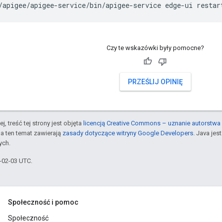
/apigee/apigee-service/bin/apigee-service edge-ui restar
Czy te wskazówki były pomocne?
PRZEŚLIJ OPINIĘ
j, treść tej strony jest objęta
licencją Creative Commons – uznanie autorstwa 
a ten temat zawierają
zasady dotyczące witryny Google Developers
. Java je
ych.
6-02-03 UTC.
Społeczność i pomoc
Społeczność