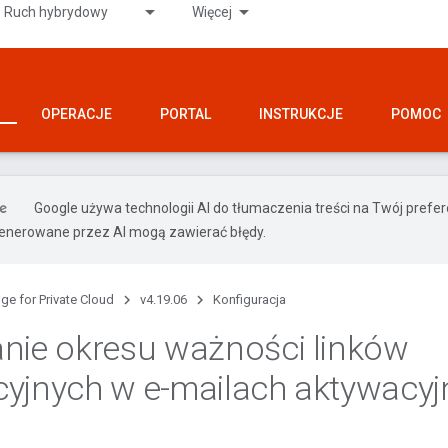
Ruch hybrydowy
Więcej
OPERACJE
PORTAL
INSTRUKCJE
POMOC
Google używa technologii AI do tłumaczenia treści na Twój prefe
nerowane przez AI mogą zawierać błędy.
ge for Private Cloud
v4.19.06
Konfiguracja
nie okresu ważności linków
yjnych w e-mailach aktywacyj