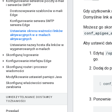
Konfigurowanie serwerów poczty e-mail
i serwerów SMTP
Gdy użytkownik r
Dostosowywanie szablonów e-maili
Edge
Domyślnie link 
Konfigurowanie serwera SMTP
serwera Edge
Możesz go skonf
Ustawianie okresu ważności linków
conf_apigee_
aktywacyjnych w e-mailach
aktywacyjnych
Aby ustawić dat
Ustawianie nazwy hosta dla linków w
wygenerowanych e-mailach
Edytuj
/o
Skonfiguruj logowanie
go.
Konfigurowanie interfejsu Edge
Skonfiguruj router i procesor
Dodaj do p
wiadomości
Modyfikowanie ustawień pamięci Java
Skonfiguruj właściwości serwera
conf
zarabiania
UWIERZYTELNIANIE DOSTAWCY
Ponownie u
TOŻSAMOŚCI
Przegląd