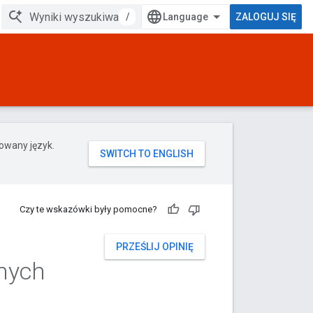
/
ZALOGUJ SIĘ
rowany język.
Czy te wskazówki były pomocne?
PRZEŚLIJ OPINIĘ
nych