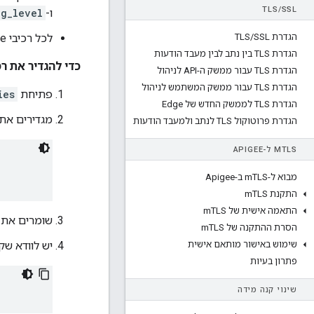
TLS
/
SSL
ו-
og_level
הגדרת TLS
SSL
/
לכל רכיבי Edge האחרים, האסימון הוא
הגדרת TLS בין נתב לבין מעבד הודעות
כדי להגדיר את רמ
הגדרת TLS עבור ממשק ה-API לניהול
הגדרת TLS עבור ממשק המשתמש לניהול
פתיחת
ies
הגדרת TLS לממשק החדש של Edge
מגדירים את 
הגדרת פרוטוקול TLS לנתב ולמעבד הודעות
TLS ל-APIGEE
M
מבוא ל-m
TLS ב-Apigee
התקנת m
TLS
התאמה אישית של m
TLS
שומרים את 
הסרת ההתקנה של m
TLS
שימוש באישור מותאם אישית
יש לוודא שקובץ
פתרון בעיות
שינוי קנה מידה