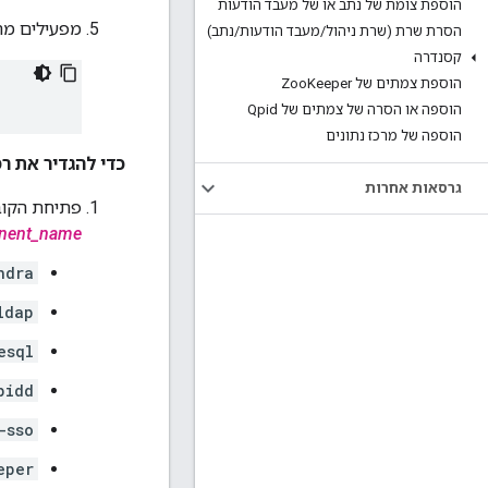
הוספת צומת של נתב או של מעבד הודעות
מפעילים מחד
הסרת שרת (שרת ניהול
/
מעבד הודעות
/
נתב)
קסנדרה
הוספת צמתים של Zoo
Keeper
הוספה או הסרה של צמתים של Qpid
הוספה של מרכז נתונים
כדי להגדיר את רמ
גרסאות אחרות
פתיחת הקו
nent_name
ndra
ldap
esql
pidd
-sso
eper