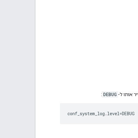
ר אותו ל-
DEBUG
:
conf_system_log.level=DEBUG