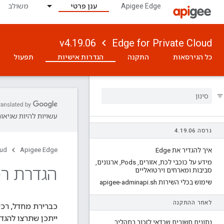
Apigee Edge
ענן פרטי
משולב
v4.19.06
Edge for Private Cloud
כל הגירסאות
התקנה
הגדרות אישיות
תפעול
עשויות להיות שגיאות
גרסה 4
06
.
19
.
oud
Apigee Edge
איך להגדיר את Edge
מידע על כוכבי לכת
,
אזורים
,
Pods
,
ארגונים
,
הגדרת רמת
סביבות ומארחים וירטואליים
שימוש בכלי השירות apigee-adminapi
sh
.
לאחר ההתקנה
כברירת מחדל, רכיבי Edge משתמשים ברמת רישום ב
ייתכן שתרצו להגדי
נתונים חשובים שכדאי לזכור בתהליך