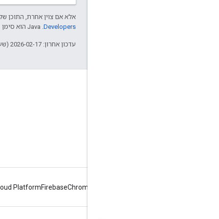
אלא אם צוין אחרת, התוכן של 
Developers‏
.‏ Java הוא סימן מסחרי רשום של חברת Oracle ו/או של השותפים העצמאיים שלה.
עדכון אחרון: 2026-02-17 (שעון UTC).
מידע על Apigee
We're part of Google
אירועים
שותפים
ספרים אלקטרוניים ותשדירי webcast
loud Platform
Firebase
Chrome
Android