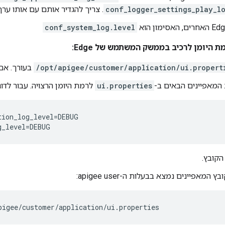
conf_logger_settings_play_l
. צריך להגדיר אותם עם אותו ערך
conf_system_log.level
ת היומן לרכיב בממשק המשתמש של Edge:
/opt/apigee/customer/application/ui.propert
בעורך. אם 
המאפיינים הבאים ב-
ui.properties
לרמת היומן הרצויה. עבור לדוג
ion_log_level=DEBUG

g_level=DEBUG
הקובץ.
 המאפיינים נמצא בבעלות ה-apigee user:
pigee/customer/application/ui.properties