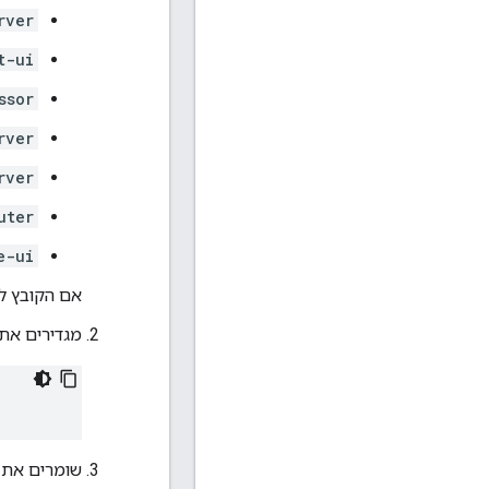
rver
t-ui
ssor
rver
rver
uter
e-ui
אם הקובץ לא 
מגדירים את 
שומרים את 