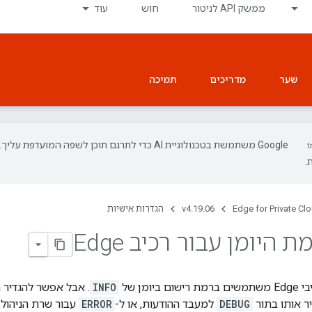
ממשק API לניטור
חוש
עוד
שער
מדריכים
תמיכה
‫Google משתמשת בטכנולוגיית AI כדי לתרגם תוכן לשפה המועד
.
Edge for Private Cl
v4.19.06
הגדרות אישיות
 היומן עבור רכיב Edge
יומן של
INFO
ר אותו בתור
DEBUG
למעבד ההודעות, או ל-
ERROR
עבור שרת הניהול.