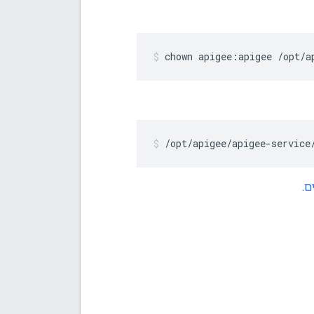
chown apigee:apigee /opt/a
/opt/apigee/apigee-service
ם
.