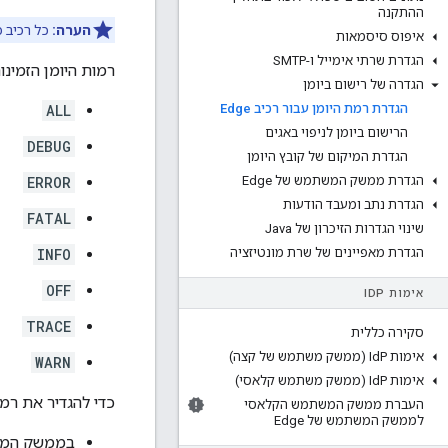
ההתקנה
הערה:
כל רכיב כ
איפוס סיסמאות
הגדרת שרתי אימייל ו-SMTP
רמות היומן הזמינו
הגדרה של רישום ביומן
הגדרת רמת היומן עבור רכיב Edge
ALL
הרישום ביומן לניפוי באגים
DEBUG
הגדרת המיקום של קובץ היומן
הגדרת ממשק המשתמש של Edge
ERROR
הגדרת נתב ומעבד הודעות
FATAL
שינוי הגדרות הזיכרון של Java
הגדרת מאפיינים של שרת מונטיזציה
INFO
OFF
אימות ID
P
TRACE
סקירה כללית
אימות Id
P (ממשק משתמש של קצה)
WARN
אימות Id
P (ממשק משתמש קלאסי)
כדי להגדיר את רמת
העברת ממשק המשתמש הקלאסי
לממשק המשתמש של Edge
בממשק המשתמש של ge