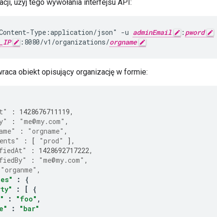
acji, użyj tego wywołania interfejsu API:
Content-Type:application/json" -u 
adminEmail
:
pword
_IP
:8080/v1/organizations/
orgname
raca obiekt opisujący organizację w formie:
t"
:
1428676711119
,
y"
:
"me@my.com"
,
ame"
:
"orgname"
,
ents"
:
[
"prod"
],
fiedAt"
:
1428692717222
,
fiedBy"
:
"me@my.com"
,
"organme"
,
ies"
:
{
ty"
:
[
{
"
:
"foo"
,
e"
:
"bar"