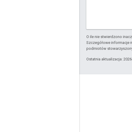
O ile nie stwierdzono inacze
Szczegółowe informacje n
podmiotów stowarzyszon
Ostatnia aktualizacja: 202
Apigee – informacje
We're part of Google
Zdarzenia
Partnerzy
E-booki i transmisje internetowe