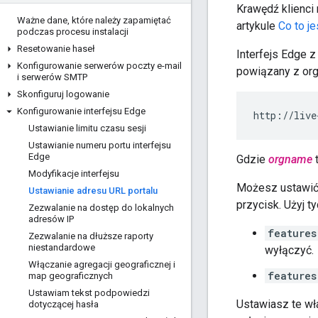
Krawędź klienci
Ważne dane
,
które należy zapamiętać
artykule
Co to j
podczas procesu instalacji
Resetowanie haseł
Interfejs Edge 
Konfigurowanie serwerów poczty e-mail
powiązany z org
i serwerów SMTP
Skonfiguruj logowanie
Konfigurowanie interfejsu Edge
http://live
Ustawianie limitu czasu sesji
Ustawianie numeru portu interfejsu
Edge
Gdzie
orgname
t
Modyfikacje interfejsu
Możesz ustawić 
Ustawianie adresu URL portalu
przycisk. Użyj t
Zezwalanie na dostęp do lokalnych
adresów IP
features
Zezwalanie na dłuższe raporty
niestandardowe
wyłączyć.
Włączanie agregacji geograficznej i
features
map geograficznych
Ustawiam tekst podpowiedzi
Ustawiasz te wła
dotyczącej hasła