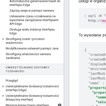
usługi w organiz
Automatyczne generowanie haseł do
interfejsu Edge
Zapisuj sesje w pamięci serwera
curl -H "
Ustawianie czasu oczekiwania na
wywołania zarządzania interfejsami
  http://
ms
API Edge
Obsługa wielu instancji interfejsu
Edge
To wywołanie zw
Skonfiguruj router i procesor
wiadomości
Modyfikowanie ustawień pamięci Java
{
Skonfiguruj właściwości serwera
"createdA
zarabiania
"createdB
"displayN
UWIERZYTELNIANIE DOSTAWCY
"environm
TOŻSAMOŚCI
"lastModi
"lastModi
Przegląd
"name"
:
Uwierzytelnianie dostawcy tożsamości
"propert
(interfejs Edge)
"proper
Uwierzytelnianie dostawcy tożsamości
"name
(klasyczny interfejs)
"valu
Migracja klasycznego interfejsu