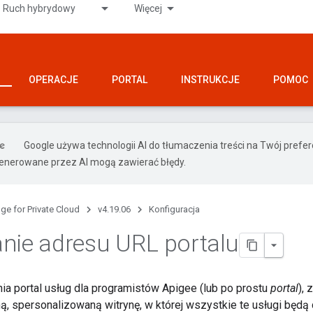
Ruch hybrydowy
Więcej
OPERACJE
PORTAL
INSTRUKCJE
POMOC
Google używa technologii AI do tłumaczenia treści na Twój prefe
nerowane przez AI mogą zawierać błędy.
ge for Private Cloud
v4.19.06
Konfiguracja
nie adresu URL portalu
ia portal usług dla programistów Apigee (lub po prostu
portal
),
ą, spersonalizowaną witrynę, w której wszystkie te usługi będą