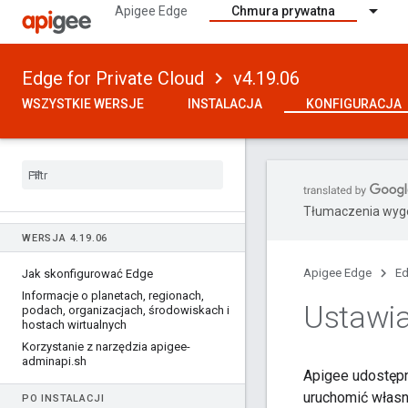
Apigee Edge
Chmura prywatna
Edge for Private Cloud
v4.19.06
WSZYSTKIE WERSJE
INSTALACJA
KONFIGURACJA
Tłumaczenia wyge
WERSJA 4
.
19
.
06
Apigee Edge
Ed
Jak skonfigurować Edge
Informacje o planetach
,
regionach
,
Ustawia
podach
,
organizacjach
,
środowiskach i
hostach wirtualnych
Korzystanie z narzędzia apigee-
adminapi
.
sh
Apigee udostępn
uruchomić własn
PO INSTALACJI