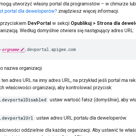
 mogą utworzyć własny portal dla programistów – w chmurze lub l
est portal dla deweloperów?
znajdziesz więcej informacji.
z przyciskiem
DevPortal
w sekcji
Opublikuj > Strona dla dewe
anizacją. Według domyślnie otwiera się następujący adres URL:
-
orgname
.devportal.apigee.com
o nazwa organizacji.
ten adres URL na inny adres URL, na przykład jeśli portal ma re
ych właściwości organizacji, aby kontrolować przycisk:
.devportalDisabled
: ustaw wartość fałsz (domyślnie), aby wł
.devportalUrl
: ustaw adres URL portalu dla deweloperów.
ściwości oddzielnie dla każdej organizacji. Aby ustawić te właś