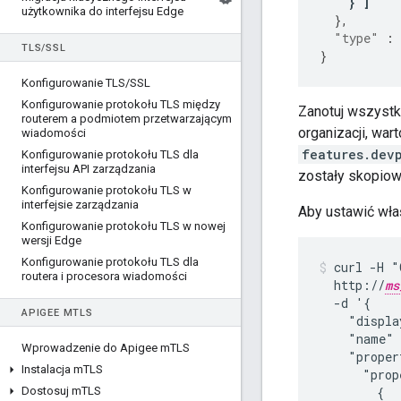
}
]
użytkownika do interfejsu Edge
},
"type"
:
TLS
/
SSL
}
Konfigurowanie TLS
/
SSL
Konfigurowanie protokołu TLS między
Zanotuj wszyst
routerem a podmiotem przetwarzającym
organizacji, wa
wiadomości
features.dev
Konfigurowanie protokołu TLS dla
interfejsu API zarządzania
zostały skopiow
Konfigurowanie protokołu TLS w
interfejsie zarządzania
Aby ustawić wła
Konfigurowanie protokołu TLS w nowej
wersji Edge
Konfigurowanie protokołu TLS dla
curl -H "
routera i procesora wiadomości
  http://
ms
  -d '{

APIGEE M
TLS
    "displa
    "name"
Wprowadzenie do Apigee m
TLS
    "proper
Instalacja m
TLS
      "prop
Dostosuj m
TLS
        {
