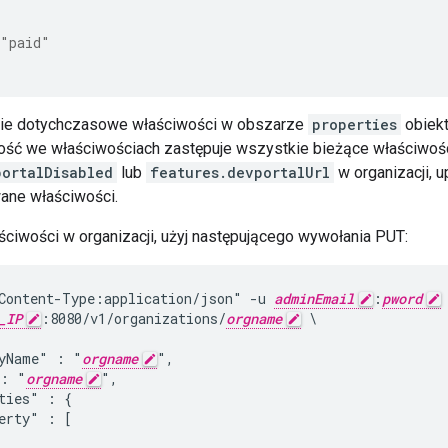
"paid"
kie dotychczasowe właściwości w obszarze
properties
obiekt
rtość we właściwościach zastępuje wszystkie bieżące właściwośc
portalDisabled
lub
features.devportalUrl
w organizacji, 
ane właściwości.
ściwości w organizacji, użyj następującego wywołania PUT:
Content-Type:application/json" -u 
adminEmail
:
pword
_IP
:8080/v1/organizations/
orgname
 \

yName" : "
orgname
",

 : "
orgname
",

ties" : {

erty" : [
