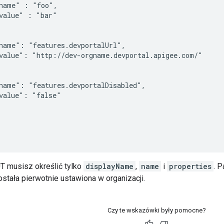
name" : "foo",

value" : "bar"

name": "features.devportalUrl",

value": "http://dev-orgname.devportal.apigee.com/"

name": "features.devportalDisabled",

value": "false"

 musisz określić tylko
displayName
,
name
i
properties
. P
ostała pierwotnie ustawiona w organizacji.
Czy te wskazówki były pomocne?