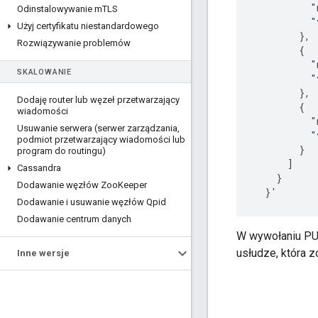
          "
Odinstalowywanie m
TLS
          "
Użyj certyfikatu niestandardowego
        },

Rozwiązywanie problemów
        {

          "
SKALOWANIE
          "
        },

Dodaję router lub węzeł przetwarzający
        {

wiadomości
          "
Usuwanie serwera (serwer zarządzania
,
          "
podmiot przetwarzający wiadomości lub
        }

program do routingu)
      ]

Cassandra
    }

Dodawanie węzłów Zoo
Keeper
  }'
Dodawanie i usuwanie węzłów Qpid
Dodawanie centrum danych
W wywołaniu PUT
usłudze, która z
Inne wersje