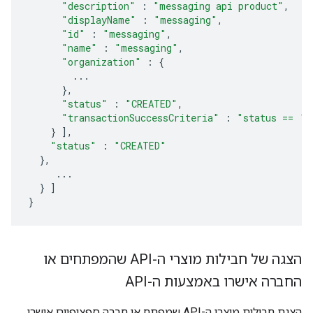
"description"
:
"messaging api product"
,
"displayName"
:
"messaging"
,
"id"
:
"messaging"
,
"name"
:
"messaging"
,
"organization"
:
{
...
},
"status"
:
"CREATED"
,
"transactionSuccessCriteria"
:
"status == 'S
}
],
"status"
:
"CREATED"
},
...
}
]
}
הצגה של חבילות מוצרי ה-API שהמפתחים או
החברה אישרו באמצעות ה-API
הצגת חבילות מוצרי ה-API שמפתח או חברה ספציפיים אישרו