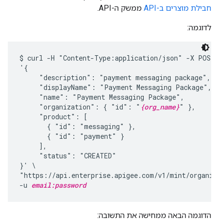
חבילת מוצרים ב-API
ממשק ה-API.
לדוגמה:
$ curl -H "Content-Type:application/json" -X POST -
'{

     "description": "payment messaging package",

     "displayName": "Payment Messaging Package",

     "name": "Payment Messaging Package",

     "organization": { "id": "
{org_name}
" },

     "product": [

       { "id": "messaging" },

       { "id": "payment" }

     ],

     "status": "CREATED"

}' \

"https://api.enterprise.apigee.com/v1/mint/organiz
-u 
email:password
הדוגמה הבאה ממחישה את התשובה: