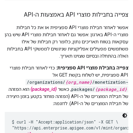
צפייה בחבילות מוצרי API באמצעות ה-API
אפשר לאחזר חבילת מוצרי API ספציפית או את כל חבילות
מוצרי ה-API בארגון. אפשר גם לאחזר חבילות מוצרי API שיש בהן
עסקאות בטווח תאריכים נתון, כלומר רק חבילות של אילו
משתמשים מפעילים אפליקציות שניגשים לממשקי API בחבילות
האלה בהתחלה ובסיום שצוינו תאריך.
צפייה בחבילת מוצרי API ספציפית:
כדי לאחזר חבילת מוצרי
API ספציפית, יש לשלוח בקשת GET אל
/organizations/
{org_name}
/monetization-
{package_id}
packages/
, כאשר
{package_id}
הוא המזהה
של חבילת המוצרים של ה-API (המזהה מוחזר בקטע בזמן היצירה
של חבילת המוצרים של ה-API). לדוגמה:
$ curl -H "Accept:application/json" -X GET \

"https://api.enterprise.apigee.com/v1/mint/organiz