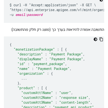
$ curl -H "Accept:application/json" -X GET \

"https://api.enterprise.apigee.com/v1/mint/organiz
-u 
email:password
התשובה אמורה להיראות בערך כך (מוצג רק חלק מהתשובה):
{
"monetizationPackage"
:
[
{
"description"
:
"Payment Package"
,
"displayName"
:
"Payment Package"
,
"id"
:
"payment_package"
,
"name"
:
"Payment Package"
,
"organization"
:
{
...
},
"product"
:
[
{
"customAtt1Name"
:
"user"
,
"customAtt2Name"
:
"response size"
,
"customAtt3Name"
:
"content-length"
,
"description"
:
"payment api product"
,