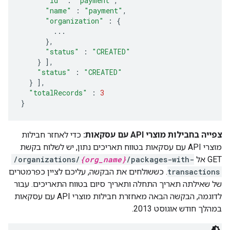
"id"
:
"payment"
,
"name"
:
"payment"
,
"organization"
:
{
...
},
"status"
:
"CREATED"
}
],
"status"
:
"CREATED"
}
],
"totalRecords"
:
3
}
צפייה בחבילות מוצרי API עם עסקאות:
כדי לאחזר חבילות
מוצרי API עם עסקאות בטווח תאריכים נתון, יש לשלוח בקשת
GET אל
/packages-with-
{org_name}
/organizations/
transactions
. כששולחים את הבקשה, עליכם לציין כפרמטרים
של שאילתה תאריך התחלה ותאריך סיום בטווח התאריכים. עבור
לדוגמה, הבקשה הבאה מאחזרת חבילות מוצרי API עם עסקאות
במהלך חודש אוגוסט 2013.