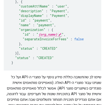
},
{
"customAtt1Name"
:
"user"
,
"description"
:
"Payment"
,
"displayName"
:
"Payment"
,
"id"
:
"payment"
,
"name"
:
"payment"
,
"organization"
:
{
"id"
:
"
{org_name}
"
,
"separateInvoiceForFees"
:
false
},
"status"
:
"CREATED"
}],
"status"
:
"CREATED"
}
שימו לב שהתשובה כוללת מידע נוסף על מוצרי ה-API ועל כל
שצוינו עבור מוצרי ה-API האלה. (מאפיינים מותאמים אישית
מוגדרים כשיוצרים מוצר API). אפשר לכלול מאפיינים מותאמים
אישית של מוצר API בתוכניות שונות של תעריפים. עבור לדוגמה,
אם אתם מגדירים תוכנית תמחור ותשלומים שבה אתם מחייבים