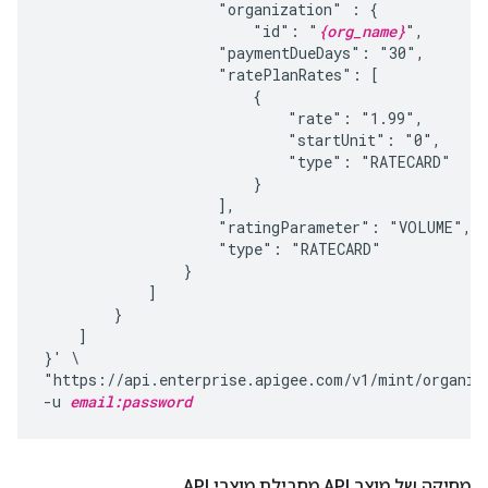
                    "organization" : {

                        "id": "
{org_name}
",

                    "paymentDueDays": "30",

                    "ratePlanRates": [

                        {

                            "rate": "1.99",

                            "startUnit": "0",

                            "type": "RATECARD"

                        }

                    ],

                    "ratingParameter": "VOLUME",

                    "type": "RATECARD"

                }

            ]

        }

    ]

}' \

"https://api.enterprise.apigee.com/v1/mint/organiz
-u 
email:password
מחיקה של מוצר API מחבילת מוצרי API