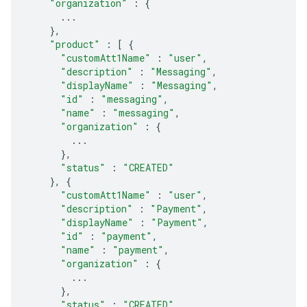
"organization"
:
{
...
},
"product"
:
[
{
"customAtt1Name"
:
"user"
,
"description"
:
"Messaging"
,
"displayName"
:
"Messaging"
,
"id"
:
"messaging"
,
"name"
:
"messaging"
,
"organization"
:
{
...
},
"status"
:
"CREATED"
},
{
"customAtt1Name"
:
"user"
,
"description"
:
"Payment"
,
"displayName"
:
"Payment"
,
"id"
:
"payment"
,
"name"
:
"payment"
,
"organization"
:
{
...
},
"status"
:
"CREATED"