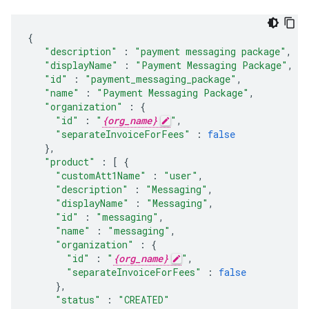
{
"description"
:
"payment messaging package"
,
"displayName"
:
"Payment Messaging Package"
,
"id"
:
"payment_messaging_package"
,
"name"
:
"Payment Messaging Package"
,
"organization"
:
{
"id"
:
"
{org_name}
"
,
"separateInvoiceForFees"
:
false
},
"product"
:
[
{
"customAtt1Name"
:
"user"
,
"description"
:
"Messaging"
,
"displayName"
:
"Messaging"
,
"id"
:
"messaging"
,
"name"
:
"messaging"
,
"organization"
:
{
"id"
:
"
{org_name}
"
,
"separateInvoiceForFees"
:
false
},
"status"
:
"CREATED"