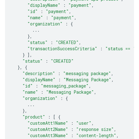
"displayName"
:
"payment"
,
"id"
:
"payment"
,
"name"
:
"payment"
,
"organization"
:
{
...
},
"status"
:
"CREATED"
,
"transactionSuccessCriteria"
:
"status == 'S
}
],
"status"
:
"CREATED"
},
{
"description"
:
"messaging package"
,
"displayName"
:
"Messaging Package"
,
"id"
:
"messaging_package"
,
"name"
:
"Messaging Package"
,
"organization"
:
{
...
},
"product"
:
[
{
"customAtt1Name"
:
"user"
,
"customAtt2Name"
:
"response size"
,
"customAtt3Name"
:
"content-length"
,