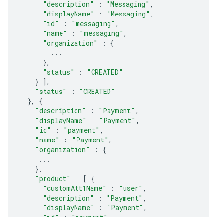
"description"
:
"Messaging"
,
"displayName"
:
"Messaging"
,
"id"
:
"messaging"
,
"name"
:
"messaging"
,
"organization"
:
{
...
},
"status"
:
"CREATED"
}
],
"status"
:
"CREATED"
},
{
"description"
:
"Payment"
,
"displayName"
:
"Payment"
,
"id"
:
"payment"
,
"name"
:
"Payment"
,
"organization"
:
{
...
},
"product"
:
[
{
"customAtt1Name"
:
"user"
,
"description"
:
"Payment"
,
"displayName"
:
"Payment"
,