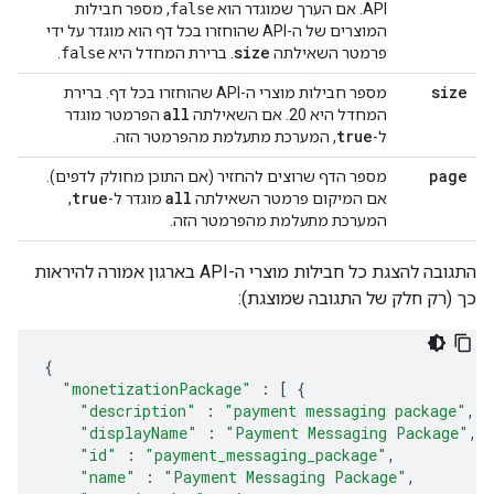
API. אם הערך שמוגדר הוא
false
, מספר חבילות
המוצרים של ה-API שהוחזרו בכל דף הוא מוגדר על ידי
size
פרמטר השאילתה
. ברירת המחדל היא
false
.
size
מספר חבילות מוצרי ה-API שהוחזרו בכל דף. ברירת
all
המחדל היא 20. אם השאילתה
הפרמטר מוגדר
true
ל-
, המערכת מתעלמת מהפרמטר הזה.
page
מספר הדף שרוצים להחזיר (אם התוכן מחולק לדפים).
true
all
אם המיקום פרמטר השאילתה
מוגדר ל-
,
המערכת מתעלמת מהפרמטר הזה.
התגובה להצגת כל חבילות מוצרי ה-API בארגון אמורה להיראות
כך (רק חלק של התגובה שמוצגת):
{
"monetizationPackage"
:
[
{
"description"
:
"payment messaging package"
,
"displayName"
:
"Payment Messaging Package"
,
"id"
:
"payment_messaging_package"
,
"name"
:
"Payment Messaging Package"
,