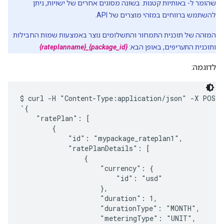
שהומר ל- באותיות קטנות. בשונה מסוגים אחרים של ישויות, ניתן
להשתמש ברווחים במזהי מוצרים של API.
המזהה של תוכנית התמחור והתשלומים נוצר באמצעות שמות החבילות
ותוכנית התעריפים, באופן הבא:
{package_id}_{rateplanname}
לדוגמה:
$ curl -H "Content-Type:application/json" -X POST -
'{

    "ratePlan": [ 

        {

            "id": "mypackage_rateplan1",

            "ratePlanDetails": [

                {

                    "currency": {

                        "id": "usd"

                    },

                    "duration": 1,

                    "durationType": "MONTH",

                    "meteringType": "UNIT",
