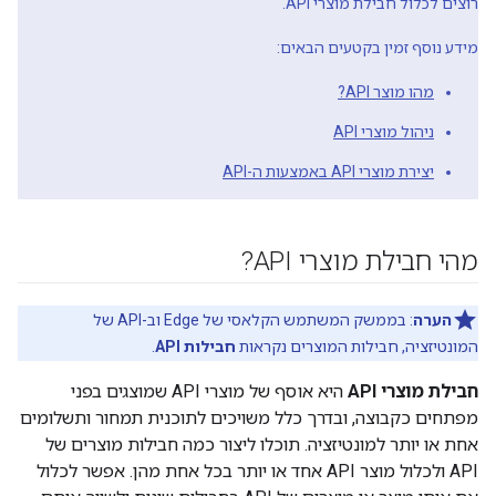
רוצים לכלול חבילת מוצרי API.
מידע נוסף זמין בקטעים הבאים:
מהו מוצר API?
ניהול מוצרי API
יצירת מוצרי API באמצעות ה-API
מהי חבילת מוצרי API?
הערה
: בממשק המשתמש הקלאסי של Edge וב-API של
המונטיזציה, חבילות המוצרים נקראות
חבילות API
.
חבילת מוצרי API
היא אוסף של מוצרי API שמוצגים בפני
מפתחים כקבוצה, ובדרך כלל משויכים לתוכנית תמחור ותשלומים
אחת או יותר למונטיזציה. תוכלו ליצור כמה חבילות מוצרים של
API ולכלול מוצר API אחד או יותר בכל אחת מהן. אפשר לכלול