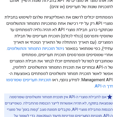
את אותו מוצר או מוצרים של API בחבילות שונות ולשייך אותם
לתוכניות שונות של תעריפים (או זהים).
המפתחים יכולים לרשום את האפליקציות שלהם לשימוש בחבילת
מוצרי API רק על ידי רכישת אחת מתוכניות התמחור והתשלומים
שבתוקף כרגע. חבילת מוצרי API לא תהיה גלויה למפתחים עד
שתוסיף ותפרסם (כגלוי לכולם) תוכנית תעריפים של חבילת
המוצרים. (עם תאריך ההתחלה של התאריך הנוכחי או תאריך
עתידי), כפי שמתואר במאמר
ניהול תוכניות התמחור והתשלומים
.
אחרי שמוסיפים ומפרסמים תוכנית תעריפים, מפתחים
שמחוברים לפורטל למפתחים יוכלו לבחור את חבילת המוצרים
של ה-API ובוחרים את תוכנית התמחור והתשלומים. לחלופין,
אפשר לאשר תוכנית תמחור ותשלומים למפתחים באמצעות ה-
Management API. למידע נוסף, ראו
תוכניות תעריפים שפורסמו
דרך ה-API
.
אם לחבילת מוצרי ה-API אין תוכנית תמחור ותשלומים שפורסמה
שנמצאת בתוקף, לא תהיה אפשרות לייצר הכנסות מהחבילה. כשמייצרים
הכנסות מחבילת מוצרי API, מקבלים תמונת מצב 'קפות בזמן' של מוצרי
ה-API, תוכניות התעריפים ומדיניות תיעוד העסקאות. כדי לשמור על