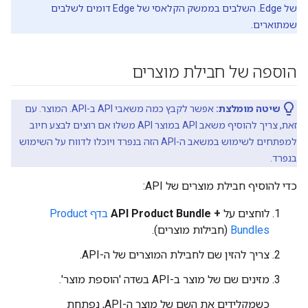
של Edge. השלבים בממשק הקלאסי של Edge דומים לשלבים
שמתוארים.
הוספה של חבילת מוצרים
שיטה מומלצת:
אפשר לקבץ כמה משאבי API ב-API. המוצר. עם
זאת, צריך להוסיף משאב API במוצר API משלו אם רוצים לבצע חיוב
למפתחים לשימוש במשאב ה-API הזה בנפרד ויוכלו לדווח על השימוש
בנפרד.
כדי להוסיף חבילת מוצרים של API:
לוחצים על
+ API Product Bundle
בדף Product
Bundles
(חבילות מוצרים).
צריך להזין שם לחבילת המוצרים של ה-API.
מזינים שם של מוצר ב-API בשדה 'הוספת מוצר'.
כשמקלידים את השם של מוצר ה-API, נפתחת