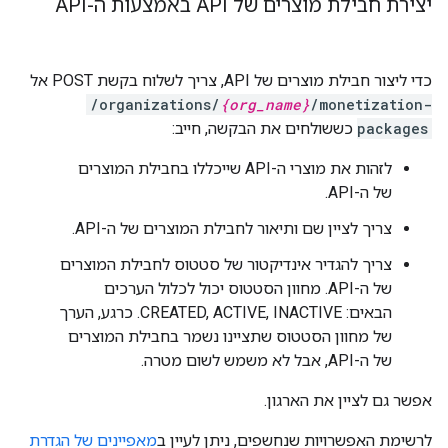
יצירת חבילת מוצרים של API באמצעות ה-API
כדי ליצור חבילת מוצרים של API, צריך לשלוח בקשת POST אל
/organizations/
{org_name}
/monetization-
packages
כששולחים את הבקשה, חייב:
לזהות את מוצרי ה-API שייכללו בחבילת המוצרים
של ה-API.
צריך לציין שם ותיאור לחבילת המוצרים של ה-API.
צריך להגדיר אינדיקטור של סטטוס לחבילת המוצרים
של ה-API. מחוון הסטטוס יכול לכלול הערכים
הבאים: CREATED, ACTIVE, INACTIVE. כרגע, הערך
של מחוון הסטטוס שתציינו נשמר בחבילת המוצרים
של ה-API, אבל לא משמש לשום מטרה.
אפשר גם לציין את הארגון.
לרשימת האפשרויות שנחשפים, ניתן לעיין ב
מאפיינים של הגדרת