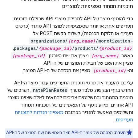
תוכניות תמחור ספציפיות למוצרים
כדי להוסיף מוצר של API לחבילת מוצרי API שכוללת תוכנית
תעריפים אחת או יותר שספציפיות למוצר API מוגדר (כרטיס
תעריף או חלוקת הכנסות), לשלוח בקשת POST אל
organizations/
{org_name}
/monetization-
,
packages/
{package_id}
/products/
{product_id}
כאשר
{org_name}
מציין את שם הארגון,
{package_id}
מציין את השם של חבילת המוצרים של ה-API,
וה-
{product_id}
מציין את המזהה של ה-API המוצר.
עליכם להעביר את פרטי תוכנית התעריפים עבור מוצר ה-API
החדש בגוף הבקשה. מלבד מערך
ratePlanRates
, הערכים של
תוכנית התמחור והתשלומים צריכים להתאים לאלה שצוינו מוצרי
API אחרים. מידע נוסף על המאפיינים של תוכניות תמחור
ותשלומים שאפשר להגדיר בכתובת
מאפייני הגדרות לתוכניות
תעריפים
.
הערה:
המזהה של מוצר ה-API נוצר באמצעות שם המוצר של ה-API