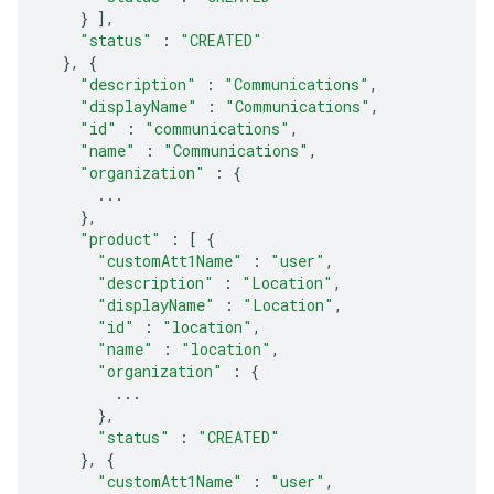
}
],
"status"
:
"CREATED"
},
{
"description"
:
"Communications"
,
"displayName"
:
"Communications"
,
"id"
:
"communications"
,
"name"
:
"Communications"
,
"organization"
:
{
...
},
"product"
:
[
{
"customAtt1Name"
:
"user"
,
"description"
:
"Location"
,
"displayName"
:
"Location"
,
"id"
:
"location"
,
"name"
:
"location"
,
"organization"
:
{
...
},
"status"
:
"CREATED"
},
{
"customAtt1Name"
:
"user"
,