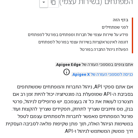
המפתחים (בשירות עצמי)
בדף הזה
לפני שמתחילים
מידע על שירות עצמי של חברות ומפתחים בפורטל למפתחים
דוגמה לאינטראקציות בשירות עצמי בפורטל למפתחים
הפעלת ניהול החברה בפורטל
אתם צופים במסמכי העזרה של
Apigee Edge
.
info
כניסה למסמכי העזרה של
Apigee X
.
אם אתם ספקי API, ניהול החברות והמפתחים שמשתתפים
בסביבת ה-API שמופעלת בה מונטיזציה יכול להיות זמן רב אם
תצטרכו לעשות את כל זה בעצמכם. יש פרופילים לניהול, פרטי
בנק, מס וחיובים שצריך לתחזק, תפקידים שצריך להקצות ועוד.
פורטל המפתחים מאפשר לחברות ולמפתחים עצמם לטפל
במשימות הניהול האלה, תוך מתן שקיפות מלאה לסביבה העסקית
דרך ממשק המשתמש לניהול ו-API.