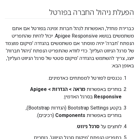
הפעלת ניהול החברה בפורטל
כברירת מחדל, האפשרות לנהל חברות זמינה בפורטל אם אתם
משתמשים בנושא Apigee Responsive. יכול להיות שהתפריט
הנפתח 'חברה' יהיה מוסתר אם משתמשים בהגדרה 'מיקום מוצמד
של סרגל הניווט העליון'. כדי לוודא שהתפריט הנפתח 'ניהול חברות'
יוצג, צריך להשתמש בהגדרה 'מיקום סטטי של סרגל הניווט העליון',
באופן הבא:
נכנסים לפורטל למפתחים כאדמינים.
בוחרים באפשרות
מראה > הגדרות > Apigee
Responsive
בסרגל האדמין.
בקטע Bootstrap Settings (הגדרות Bootstrap),
בוחרים באפשרות
Components
(רכיבים).
לוחצים על
סרגל ניווט
.
בתפריט הנפתח 'מיקום סרגל הניווט', בוחרים