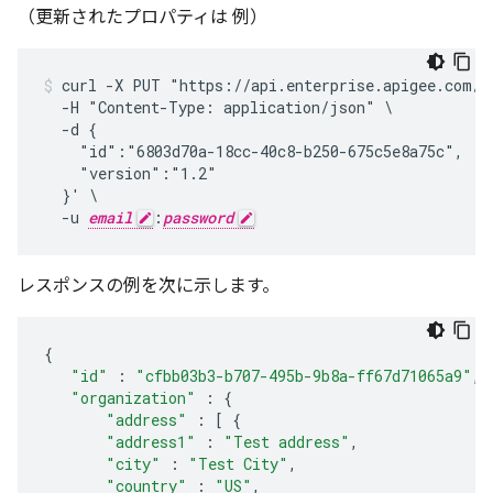
（更新されたプロパティは 例）
curl -X PUT "https://api.enterprise.apigee.com/v
  -H "Content-Type: application/json" \

  -d {

    "id":"6803d70a-18cc-40c8-b250-675c5e8a75c",

    "version":"1.2"

  }' \

  -u 
email
:
password
レスポンスの例を次に示します。
{
"id"
:
"cfbb03b3-b707-495b-9b8a-ff67d71065a9"
,
"organization"
:
{
"address"
:
[
{
"address1"
:
"Test address"
,
"city"
:
"Test City"
,
"country"
:
"US"
,