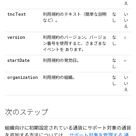
え
tnc
Text
利用規約のテキスト（簡単な説明
な
い
など）。
し
い
え
version
利用規約のバージョン。バージョ
な
○
ン番号を使用すると、さまざまな
し
イベントを あります。
start
Date
利用規約の発効日。
な
○
し
organization
利用規約の組織。
な
い
し
い
え
次のステップ
組織向けに初期設定されている通貨にサポート対象の通貨
を追加する方法については、
サポート対象を管理する 通