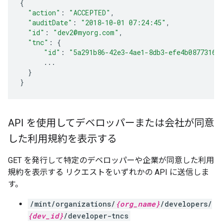
{
"action"
:
"ACCEPTED"
,
"auditDate"
:
"2018-10-01 07:24:45"
,
"id"
:
"dev2@myorg.com"
,
"tnc"
:
{
"id"
:
"5a291b86-42e3-4ae1-8db3-efe4b0877316"
...
}
}
API を使用してデベロッパーまたは会社が同意
した利用規約を表示する
GET を発行して特定のデベロッパーや企業が同意した利用
規約を表示する リクエストをいずれかの API に送信しま
す。
/mint/organizations/
{org_name}
/developers/
{dev_id}
/developer-tncs