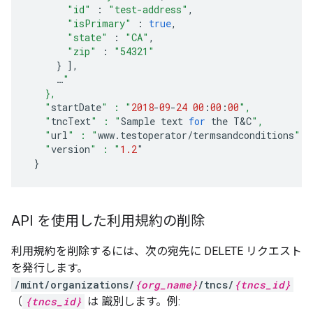
"id"
:
"test-address"
,
"isPrimary"
:
true
,
"state"
:
"CA"
,
"zip"
:
"54321"
}
],
…
"
   },
   "
startDate
" : "
2018
-
09
-
24
00
:
00
:
00
",
   "
tncText
" : "
Sample
text
for
the
T&C
",
   "
url
" : "
www
.
testoperator
/
termsandconditions
",
   "
version
" : "
1.2
"
}
API を使用した利用規約の削除
利用規約を削除するには、次の宛先に DELETE リクエスト
を発行します。
/mint/organizations/
{org_name}
/tncs/
{tncs_id}
（
{tncs_id}
は 識別します。例: