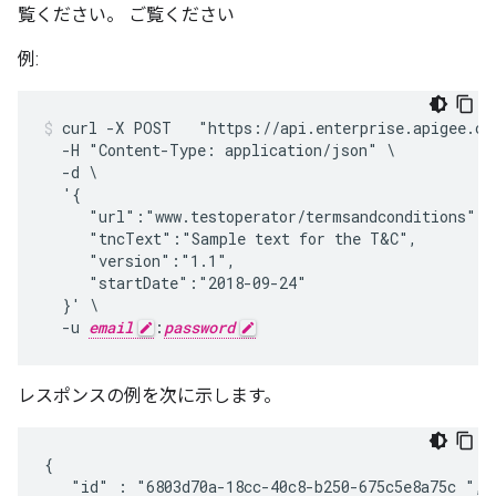
覧ください。 ご覧ください
例:
curl -X POST   "https://api.enterprise.apigee.co
  -H "Content-Type: application/json" \

  -d \

  '{

     "url":"www.testoperator/termsandconditions",

     "tncText":"Sample text for the T&C",

     "version":"1.1",

     "startDate":"2018-09-24"

  }' \

  -u 
email
:
password
レスポンスの例を次に示します。
{

   "id" : "6803d70a-18cc-40c8-b250-675c5e8a75c ",
