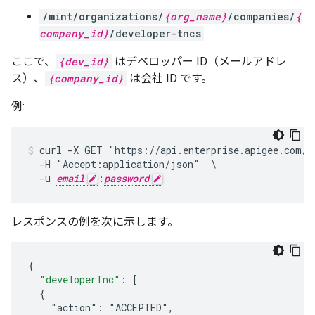
/mint/organizations/
{org_name}
/companies/
{
company_id}
/developer-tncs
ここで、
{dev_id}
はデベロッパー ID（メールアドレ
ス）、
{company_id}
は会社 ID です。
例:
curl -X GET "https://api.enterprise.apigee.com/v
  -H "Accept:application/json"  \

  -u 
email
:
password
レスポンスの例を次に示します。
{
"developerTnc"
:
[
  {
    "action": "ACCEPTED",