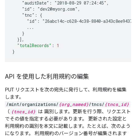
    "auditDate": "2018-08-29 07:24:45",
    "id": "dev2@myorg.com",
    "tnc": {
      "id": "26abc14c-c628-4c38-8840-a343c8ee9437"
      ...
    }
  }
]
,
"totalRecords"
:
1
}
API を使用した利用規約の編集
PUT リクエストを次の宛先に発行して、利用規約を編集
します。
/mint/organizations/
{org_named}
/tncs/
{tncs_id}
（
{tncs_id}
は 識別します。更新を行う際、リクエスト
でその値を指定する必要があります。 更新された設定と
利用規約の識別を本文に記載します。たとえば、次のよう
になります。 利用規約のバージョン番号が編集されます