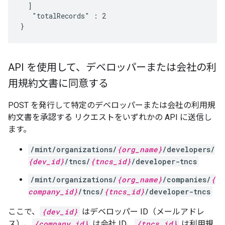
  ]

   "totalRecords" : 2

}
API を使用して、デベロッパーまたは会社の利
用規約文書に同意する
POST を発行して特定のデベロッパーまたは会社の利用規
約文書を承認する リクエストをいずれかの API に送信し
ます。
/mint/organizations/
{org_name}
/developers/
{dev_id}
/tncs/
{tncs_id}
/developer-tncs
/mint/organizations/
{org_name}
/companies/
{
company_id}
/tncs/
{tncs_id}
/developer-tncs
ここで、
{dev_id}
はデベロッパー ID（メールアドレ
ス）、
{company_id}
は会社 ID、
{tncs_id}
は利用規