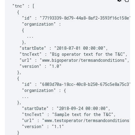
"tnc" : [

  {

    "id" : "77193339-8d79-44a8-8af2-3593f16c158e",

    "organization" :

    {

      ...

    },

   "startDate" : "2018-07-01 00:00:00",

   "tncText" : "Big operator text for the T&C",

   "url" : "www.bigoperator/termsandconditions",

   "version" : "1.0"

  },

  {

    "id" : "6803d70a-18cc-40c8-b250-675c5e8a75c3",

    "organization" : {

    ...

  },

    "startDate" : "2018-09-24 00:00:00",

    "tncText" : "Sample text for the T&C",

    "url" : "www.testoperator/termsandconditions",

    "version" : "1.1"

  }
