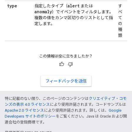
type
alert
指定したタイプ（
または
す
anomaly
）でイベントをフィルタします。
べ
複数の値をカンマ区切りのリストとして指
て
定します。
の
種
類
この情報は役に立ちましたか？
フィードバックを送信
特に記載のない限り、このページのコンテンツは
クリエイティブ・コモ
ンズの表示 4.0 ライセンス
により使用許諾されます。コードサンプルは
Apache 2.0 ライセンス
により使用許諾されます。詳しくは、
Google
Developers サイトのポリシー
をご覧ください。Java は Oracle および関
連会社の登録商標です。