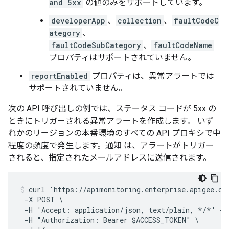
and 5xx
の値のみをサポートしています。
developerApp
、
collection
、
faultCodeC
ategory
、
faultCodeSubCategory
、
faultCodeName
プロパティはサポートされていません。
reportEnabled
プロパティは、異常アラートでは
サポートされていません。
次の API 呼び出しの例では、ステータス コードが 5xx の
ときにトリガーされる異常アラートを作成します。 いず
れかのリージョンの本番環境のすべての API プロキシで中
程度の頻度で発生します。通知 は、アラートがトリガー
されると、指定されたメールアドレスに送信されます。
curl 'https://apimonitoring.enterprise.apigee.com
 -X POST \

 -H 'Accept: application/json, text/plain, */*' -H
 -H "Authorization: Bearer $ACCESS_TOKEN" \
