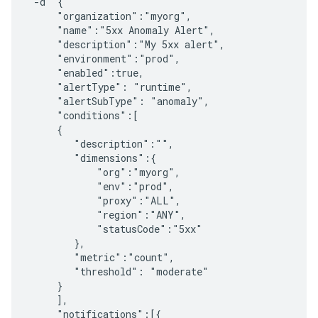
 -d '{

     "organization":"myorg",

     "name":"5xx Anomaly Alert",

     "description":"My 5xx alert",

     "environment":"prod",

     "enabled":true,

     "alertType": "runtime",

     "alertSubType": "anomaly",

     "conditions":[

     {

        "description":"",

        "dimensions":{

            "org":"myorg",

            "env":"prod",

            "proxy":"ALL",

            "region":"ANY",

            "statusCode":"5xx"

        },

        "metric":"count",

        "threshold": "moderate"

     }

     ],

     "notifications":[{
