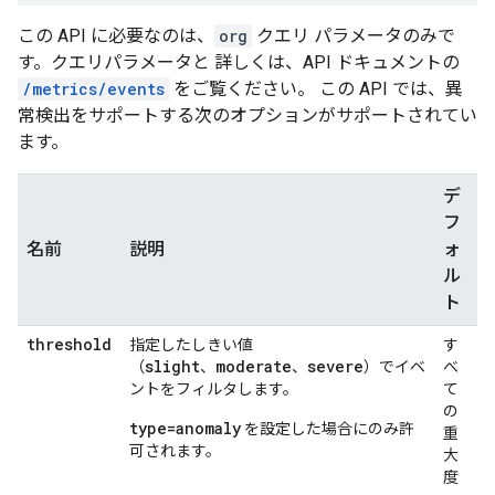
この API に必要なのは、
org
クエリ パラメータのみで
す。クエリパラメータと 詳しくは、API ドキュメントの
/metrics/events
をご覧ください。 この API では、異
常検出をサポートする次のオプションがサポートされてい
ます。
デ
フ
名前
説明
ォ
ル
ト
threshold
指定したしきい値
す
slight
moderate
severe
（
、
、
）でイベ
べ
ントをフィルタします。
て
の
type=anomaly
を設定した場合にのみ許
重
可されます。
大
度