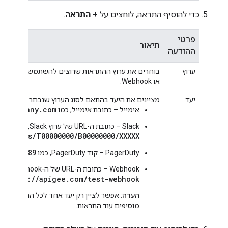
כדי להוסיף התראה, לוחצים על
+ התראה
.
פרטי
תיאור
ההודעה
ערוץ
או Webhook.
יעד
מציינים את היעד בהתאם לסוג הערוץ שנבחר:
e@company.com
אימייל – כתובת אימייל, כמו
‫Slack – כתובת ה-URL של ערוץ Slack, לדוגמה
services/T00000000/B00000000/XXXXX
efgh56789
PagerDuty – קוד PagerDuty, כמו
Webhook – כתובת ה-URL של ה-webhook, כמו
https://apigee.com/test-webhook
הערה
: אפשר לציין רק יעד אחד לכל התראה. כדי ל
מוסיפים עוד התראות.