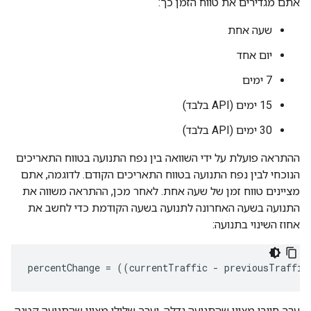
אתם מגדירים את טווח הזמן כך:
שעה אחת
יום אחד
7 ימים
‫15 ימים (API בלבד)
‫30 ימים (API בלבד)
ההתראה פועלת על ידי השוואה בין נפח התנועה בטווח התאריכים
הנוכחי לבין נפח התנועה בטווח התאריכים הקודם. לדוגמה, אתם
מציינים טווח זמן של שעה אחת. לאחר מכן, ההתראה משווה את
התנועה בשעה האחרונה לתנועה בשעה הקודמת כדי לחשב את
אחוז השינוי בתנועה:
percentChange = ((currentTraffic - previousTraffic
ערך חיובי מציין שהתנועה גדלה, וערך שלילי מציין שהתנועה קטנה.