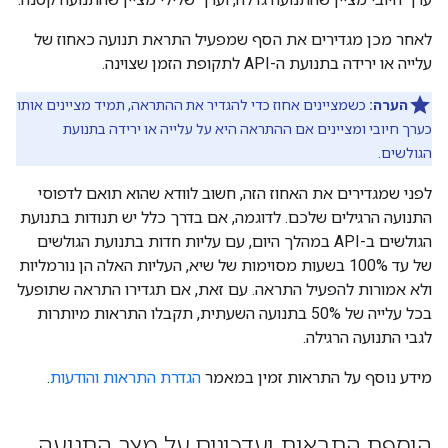
לאחר מכן מגדירים את הסף שמפעיל התראת תנועה כאחוז של
עלייה או ירידה בתנועת ה-API לתקופת הזמן שצוינה.
הערה:
כשמציינים אחוז כדי להגדיר את ההתראה, תמיד מציינים אותו
כערך חיובי ומציינים אם ההתראה היא על עלייה או ירידה בתנועת
הגולשים.
לפני שמגדירים את האחוז הזה, חשוב לוודא שהוא תואם לדפוסי
התנועה הרגילים שלכם. לדוגמה, אם בדרך כלל יש תנודות בתנועת
הגולשים ב-API במהלך היום, עם עליות חדות בתנועת הגולשים
של עד 100% בשעות מסוימות של שיא, העליות האלה הן נורמליות
ולא אמורות להפעיל התראה. עם זאת, אם תגדירו התראה שתופעל
בכל עלייה של 50% בתנועה השעתית, תקבלו התראות מיותרות
לגבי התנועה הרגילה.
מידע נוסף על התראות זמין במאמר
הגדרת התראות והודעות
.
הוספת התראות ועדכונים על מצב התנועה