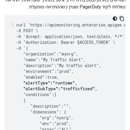
נשלחת לקוד PagerDuty שצוין כשההתראה מופעלת.
curl 'https://apimonitoring.enterprise.apigee.com
  -X POST \

  -H 'Accept: application/json, text/plain, */*' -
  -H "Authorization: Bearer $ACCESS_TOKEN" \

  -d '{

     "organization":"myorg",

     "name":"My Traffic Alert",

     "description":"My traffic alert",

     "environment":"prod",

     "enabled":true,

"alertType":"runtime",

     "alertSubType":"trafficfixed",
     "conditions":[

     {

        "description":"",

        "dimensions": {

            "org":"nyorg",

            "env":"prod",

            "proxy":"ALL",
