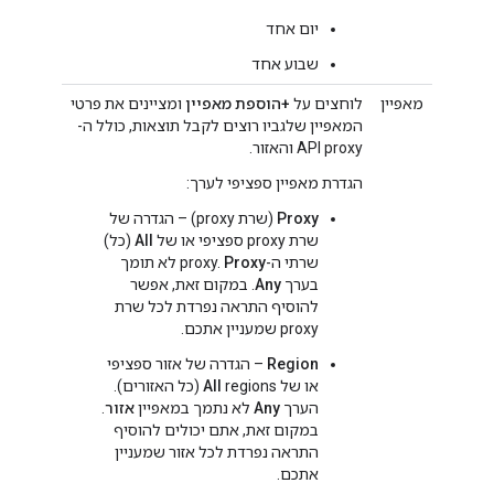
יום אחד
שבוע אחד
מאפיין
לוחצים על
+הוספת מאפיין
ומציינים את פרטי
המאפיין שלגביו רוצים לקבל תוצאות, כולל ה-
API proxy והאזור.
הגדרת מאפיין ספציפי לערך:
Proxy
(שרת proxy) – הגדרה של
שרת proxy ספציפי או של
All
(כל)
שרתי ה-proxy.
Proxy
לא תומך
בערך
Any
. במקום זאת, אפשר
להוסיף התראה נפרדת לכל שרת
proxy שמעניין אתכם.
Region
– הגדרה של אזור ספציפי
או של
All
regions (כל האזורים).
הערך
Any
לא נתמך במאפיין
אזור
.
במקום זאת, אתם יכולים להוסיף
התראה נפרדת לכל אזור שמעניין
אתכם.