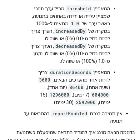
המאפיין
threshold
מכיל ערך חיובי
שמציין עלייה או ירידה באחוזים בתנועה,
כאשר ערך של
1.0
מתאים ל-100%.
במקרה של
increasedBy
, הערך צריך
להיות גדול מ-0.0 (0%) או שווה לו.
במקרה של
decreasedBy
, הערך צריך
להיות גדול מ-0.0 (0%) או שווה לו, וקטן
מ-1.0 (100%) או שווה לו.
המאפיין
durationSeconds
צריך
להיות אחד מהערכים הבאים:
3600
(שעה אחת),
86400
(יום אחד),
604800
(7 ימים),
1296000
(15
ימים),
2592000
(30 ימים) .
אין תמיכה בנכס
reportEnabled
בהתראות על
תנועה.
בדוגמה הבאה מוצג איך להגדיר התראה שמופעלת כשתנועת
הגולשים בארגון ובסביבה גדלה ב-50% במהלך שעה אחת. התראה