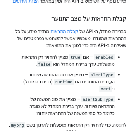
מידע נוסף על השימוש ב-API הזה זמין במאמר
הצגת אירועים
.
קבלת התראות על מצב התנועה
כברירת מחדל, ה-API של
קבלת התראות
מחזיר מידע על כל
ההתראות שהוגדרו. מעכשיו אפשר להשתמש בפרמטרים של
שאילתה ב-API הזה כדי לסנן את התוצאות:
enabled
– אם
true
מציין להחזיר רק התראות
מופעלות. ערך ברירת המחדל הוא
false
.
alertType
– מציין את סוג ההתראה שיוחזר.
הערכים המותרים הם
runtime
(ברירת המחדל)
ו-
cert
.
alertSubType
– מציין את סוג המשנה של
ההתראה שיוחזר. ערך ברירת המחדל לא מוגדר,
כלומר כל סוגי המשנה של ההתראות יוחזרו.
לדוגמה, כדי להחזיר רק התראות מופעלות לארגון בשם
myorg
,