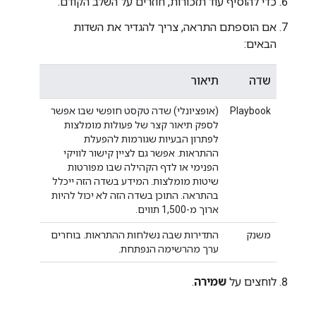
כדי להוסיף עוד תזכורות, חוזרים על השלב הקודם.
אם הוספתם התראה, צריך להגדיר את השדות
הבאים:
שדה
תיאור
Playbook
(אופציונלי) שדה טקסט חופשי שבו אפשר
לספק תיאור קצר של פעולות מומלצות
לפתרון הבעיות שגורמות להפעלת
ההתראות. אפשר גם לציין קישור לוויקי
הפנימי או לדף הקהילה שבו מפורטות
שיטות מומלצות. המידע בשדה הזה ייכלל
בהתראה. התוכן בשדה הזה לא יכול להיות
ארוך מ-1,500 תווים.
משנק
התדירות שבה נשלחות ההתראות. בוחרים
ערך מהרשימה הנפתחת.
לוחצים על
שמירה
.