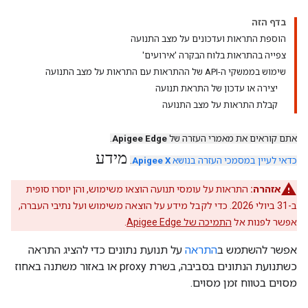
בדף הזה
הוספת התראות ועדכונים על מצב התנועה
צפייה בהתראות בלוח הבקרה 'אירועים'
שימוש בממשקי ה-API של ההתראות עם התראות על מצב התנועה
יצירה או עדכון של התראת תנועה
קבלת התראות על מצב התנועה
אתם קוראים את מאמרי העזרה של
Apigee Edge
.
מידע
כדאי לעיין במסמכי העזרה בנושא
Apigee X
.
אזהרה:
התראות על עומסי תנועה הוצאו משימוש, והן יוסרו סופית
ב-31 ביולי 2026. כדי לקבל מידע על הוצאה משימוש ועל נתיבי העברה,
אפשר לפנות אל
התמיכה של Apigee Edge
.
אפשר להשתמש ב
התראה
על תנועת נתונים כדי להציג התראה
כשתנועת הנתונים בסביבה, בשרת proxy או באזור משתנה באחוז
מסוים בטווח זמן מסוים.