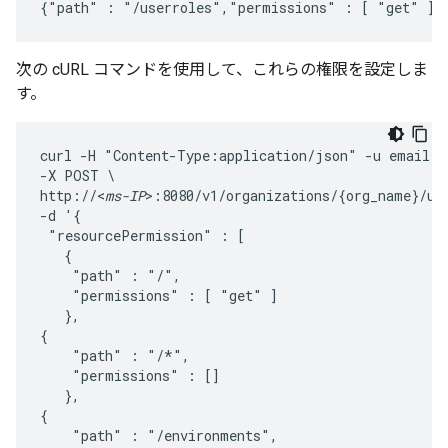
{"path" : "/userroles","permissions" : [ "get" ]}
次の cURL コマンドを使用して、これらの権限を設定しま
す。
curl -H "Content-Type:application/json" -u email:pa
-X POST \

http://<
ms-IP
>:8080/v1/organizations/{org_name}/use
-d '{

 "resourcePermission" : [

   {

    "path" : "/",

    "permissions" : [ "get" ]

   },

{

    "path" : "/*",

    "permissions" : []

   },

{

    "path" : "/environments",
