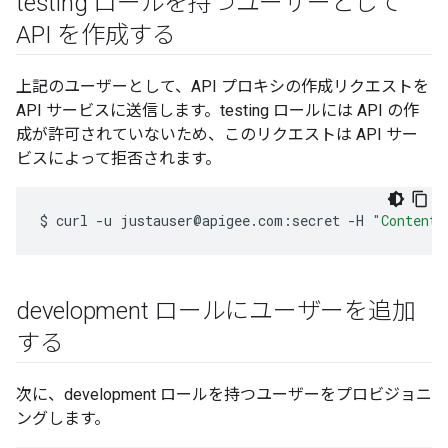
testing ロールを持つユーザーとして
API を作成する
上記のユーザーとして、API プロキシの作成リクエストを
API サービスに送信します。testing ロールには API の作
成が許可されていないため、このリクエストは API サー
ビスによって拒否されます。
$
curl
-u
justauser@apigee.com:secret
-H
"Content-
development ロールにユーザーを追加
する
次に、development ロールを持つユーザーをプロビジョニ
ングします。