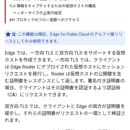
TLS 情報をキャプチャするための仮想ホストの構成
ヘッダーサイズの上限の設定
API プロキシでのフロー変数へのアクセス
注:
この機能は現在、Edge for Public Cloud のアルファ版リリ
ースとしてのみ使用できます。
Edge では、一方向 TLS と双方向 TLS をサポートする仮想
ホストを作成できます。一方向 TLS では、クライアント
は Edge Router にデプロイされた仮想ホストにセッション
リクエストを発行し、Router は仮想ホストの公開鍵を含
む証明書をレスポンスとして返します。署名付き証明書の
場合、クライアントはその証明書を認証するよう認証局
（CA）にリクエストできます。
双方向 TLS では、クライアントと Edge の両方が証明書を
提示し、それらの証明書がリクエストの一環として検証さ
れます。