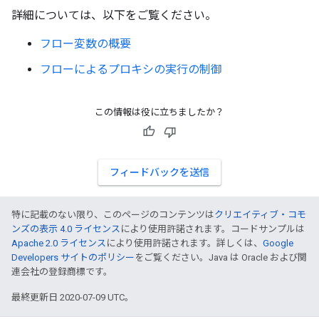
詳細については、以下をご覧ください。
フロー変数の概要
フローによるプロキシの実行の制御
この情報は役に立ちましたか？
フィードバックを送信
特に記載のない限り、このページのコンテンツは
クリエイティブ・コモ
ンズの表示 4.0 ライセンス
により使用許諾されます。コードサンプルは
Apache 2.0 ライセンス
により使用許諾されます。詳しくは、
Google
Developers サイトのポリシー
をご覧ください。Java は Oracle および関
連会社の登録商標です。
最終更新日 2020-07-09 UTC。