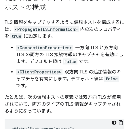
ホストの構成
TLS 情報をキャプチャするように仮想ホストを構成するに
は、
<PropagateTLSInformation>
内の次のプロパティ
を
true
に設定します。
<ConnectionProperties>
: 一方向 TLS と双方向
TLS の両方の TLS 接続情報のキャプチャを有効にし
ます。デフォルト値は
false
です。
<ClientProperties>
: 双方向 TLS の追加情報のキ
ャプチャを有効にします。デフォルト値は
false
です。
たとえば、次の仮想ホストの定義では双方向 TLS が使用
されていて、両方のタイプの TLS 情報がキャプチャされ
るようになっています。
<VirtualHost name="secure">
