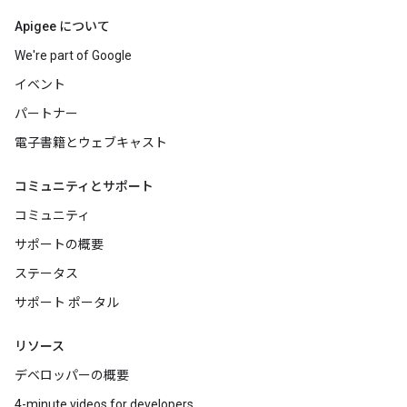
Apigee について
We're part of Google
イベント
パートナー
電子書籍とウェブキャスト
コミュニティとサポート
コミュニティ
サポートの概要
ステータス
サポート ポータル
リソース
デベロッパーの概要
4-minute videos for developers