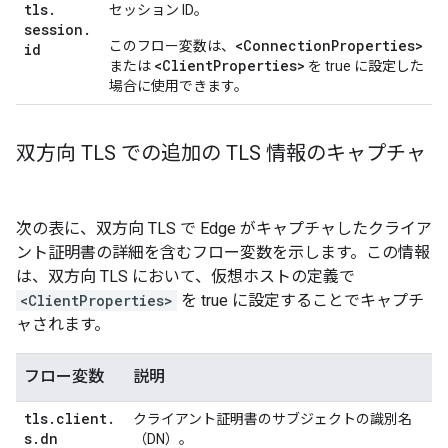
tls
.
セッション ID。
session
.
<ConnectionProperties>
このフロー変数は、
id
<ClientProperties>
または
を true に設定した
場合に使用できます。
双方向 TLS での追加の TLS 情報のキャプチャ
次の表に、双方向 TLS で Edge がキャプチャしたクライア
ント証明書の詳細を含むフロー変数を示します。この情報
は、双方向 TLS において、仮想ホストの定義で
<ClientProperties>
を true に設定することでキャプチ
ャされます。
フロー変数
説明
tls
.
client
.
クライアント証明書のサブジェクトの識別名
s
.
dn
（DN）。