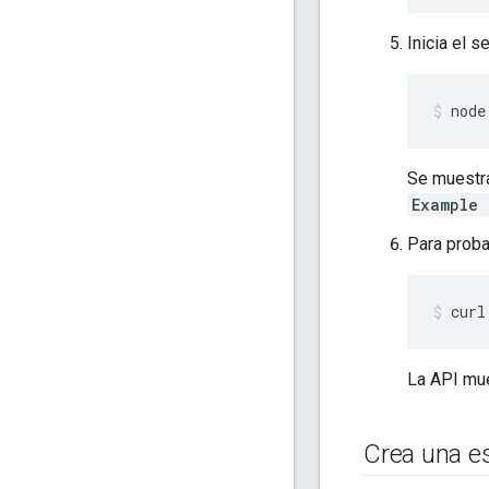
Inicia el s
node
Se muestra
Example 
Para probar
curl
La API mue
Crea una e