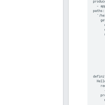
produc
-
ap
paths
:
'
/
he
ge
defini
Hell
re
pr