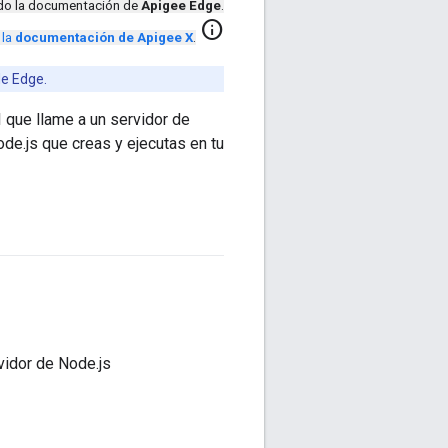
ndo la documentación de
Apigee Edge
.
info
 la
documentación de Apigee X
.
de Edge.
 que llame a un servidor de
de.js que creas y ejecutas en tu
vidor de Node.js