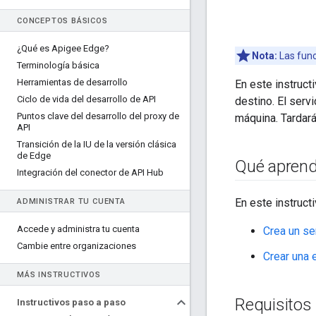
CONCEPTOS BÁSICOS
¿Qué es Apigee Edge?
Nota:
Las func
Terminología básica
Herramientas de desarrollo
En este instruct
Ciclo de vida del desarrollo de API
destino. El serv
Puntos clave del desarrollo del proxy de
máquina. Tardará
API
Transición de la IU de la versión clásica
de Edge
Qué apren
Integración del conector de API Hub
En este instruct
ADMINISTRAR TU CUENTA
Accede y administra tu cuenta
Crea un se
Cambie entre organizaciones
Crear una
MÁS INSTRUCTIVOS
Requisitos
Instructivos paso a paso