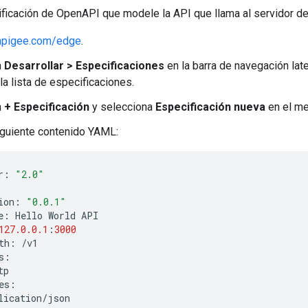
ificación de OpenAPI que modele la API que llama al servidor d
apigee.com/edge
.
a
Desarrollar > Especificaciones
en la barra de navegación late
la lista de especificaciones.
n
+ Especificación
y selecciona
Especificación nueva
en el me
iguiente contenido YAML:
r
:
"2.0"
ion
:
"0.0.1"
e
:
Hello
World
API
127.0.0.1
:
3000
th
:
/
v1
s
:
tp
es
:
lication
/
json