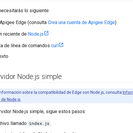
ecesitarás lo siguiente:
 Apigee Edge (consulta
Crea una cuenta de Apigee Edge
)
n reciente de
Node.js
ta de línea de comandos
curl
texto
rvidor Node
.
js simple
nformación sobre la compatibilidad de Edge con Node.js, consulta
Infor
 de Node.js
.
rvidor Node.js simple, sigue estos pasos:
chivo llamado
index.js
.