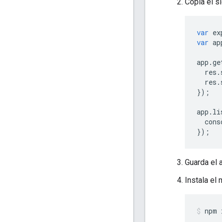
Copia el s
var
ex
var
ap
app
.
ge
res
.
res
.
});
app
.
li
cons
});
Guarda el a
Instala el
npm 