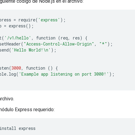
iguiente código de Node.js en el archivo:
press
=
require
(
'express'
);
p
=
express
();
t
(
'/v1/hello'
,
function
(
req
,
res
)
{
setHeader
(
"Access-Control-Allow-Origin"
,
"*"
);
send
(
'Hello World!
\n
'
);
sten
(
3000
,
function
()
{
ole
.
log
(
'Example app listening on port 3000!'
);
rchivo.
 módulo Express requerido:
install express