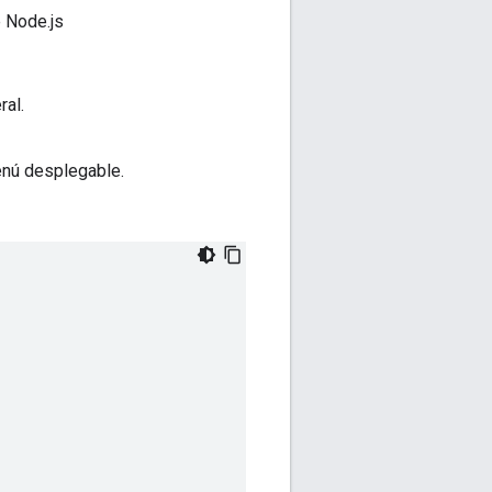
e Node.js
ral.
nú desplegable.