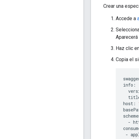
Crear una espec
Accede a
Seleccion
Aparecerá 
Haz clic e
Copia el s
swagge
info
:
vers
titl
host
:
basePa
scheme
-
ht
consum
-
app