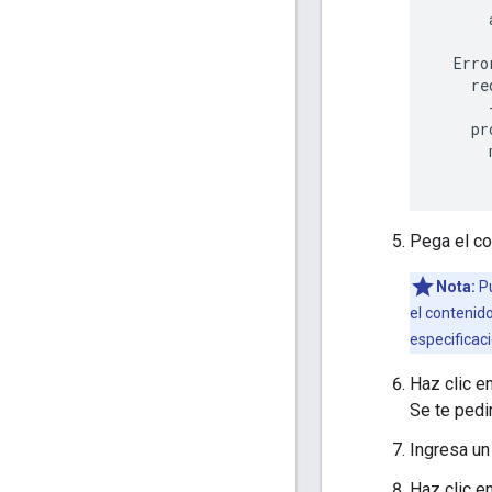
Erro
re
pr
Pega el co
Nota:
Pu
el contenido
especificac
Haz clic e
Se te pedi
Ingresa un
Haz clic e