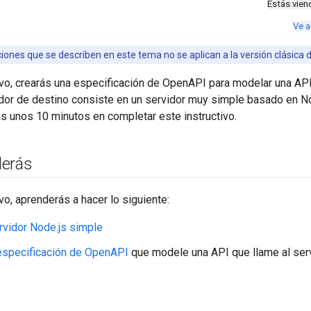
Estás vie
Ve a
iones que se describen en este tema no se aplican a la versión clásica 
ivo, crearás una especificación de OpenAPI para modelar una API
idor de destino consiste en un servidor muy simple basado en No
s unos 10 minutos en completar este instructivo.
derás
ivo, aprenderás a hacer lo siguiente:
rvidor Node.js simple
 especificación de OpenAPI
que modele una API que llame al ser