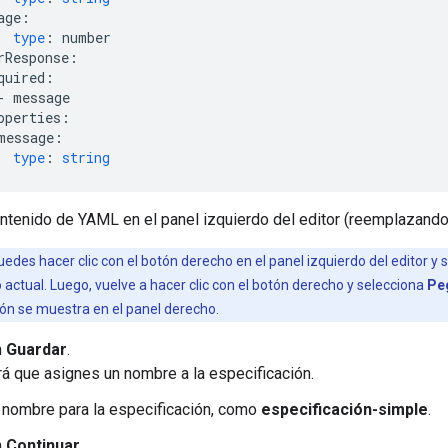
age
:
type
:
number
rResponse
:
quired
:
-
message
operties
:
message
:
type
:
string
ntenido de YAML en el panel izquierdo del editor (reemplazando 
edes hacer clic con el botón derecho en el panel izquierdo del editor y 
 actual. Luego, vuelve a hacer clic con el botón derecho y selecciona
Pe
ión se muestra en el panel derecho.
n
Guardar
.
rá que asignes un nombre a la especificación.
 nombre para la especificación, como
especificación-simple
.
n
Continuar
.