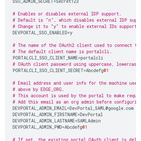
SSO_ADMIN_SECRET
=
Secret123
# Enables or disables external IDP support.
# Default is "n", which disables external IDP supp
# Change it to "y" to enable external IDs support.
DEVPORTAL_SSO_ENABLED
=
y
# The name of the OAuth2 client used to connect to
# The default client name is portalcli.
PORTALCLI_SSO_CLIENT_NAME
=
portalcli
# OAuth client password using uppercase, lowercase
PORTALCLI_SSO_CLIENT_SECRET
=
Abcdefg
@1
# Email address and user info for the machine user
# above by EDGE_ORG.
# This account is used by the portal to make reque
# Add this email as an org admin before configurin
DEVPORTAL_ADMIN_EMAIL
=
DevPortal_SAML
@
google
.
com
DEVPORTAL_ADMIN_FIRSTNAME
=
DevPortal
DEVPORTAL_ADMIN_LASTNAME
=
SAMLAdmin
DEVPORTAL_ADMIN_PWD
=
Abcdefg
@1
# If set, the existing portal OAuth client is dele