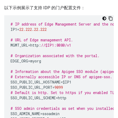
以下示例展示了支持 IDP 的门户配置文件：
# IP address of Edge Management Server and the nod
IP1
=
22.222.22.222
# URL of Edge management API.
MGMT_URL
=
http
:
//$IP1:8080/v1
# Organization associated with the portal.
EDGE_ORG
=
myorg
# Information about the Apigee SSO module (apigee-
# Externally accessible IP or DNS of apigee-sso.
SSO_PUBLIC_URL_HOSTNAME
=
$IP1
SSO_PUBLIC_URL_PORT
=
9099
# Default is http. Set to https if you enabled TLS
SSO_PUBLIC_URL_SCHEME
=
http
# SSO admin credentials as set when you installed 
SSO_ADMIN_NAME
=
ssoadmin