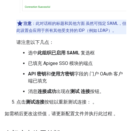
注意
：此对话框的标题和其他方面 虽然可指定 SAML，但
此设置会应用于所有其他受支持的 IDP（例如 LDAP）。
请注意以下几点：
选中
此组织已启用 SAML
复选框
已填充 Apigee SSO 模块的端点
API 密钥
和
使用方密钥
字段的 门户 OAuth 客户
端已填充
消息
连接成功
出现在
测试 连接
按钮。
点击
测试连接
按钮以重新测试连接： 。
如需稍后更改这些值，请更新配置文件并执行此过程 。