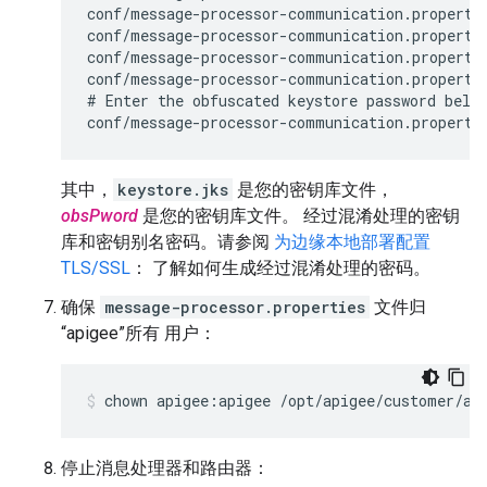
conf/message-processor-communication.propertie
conf/message-processor-communication.propertie
conf/message-processor-communication.propertie
conf/message-processor-communication.propertie
# Enter the obfuscated keystore password below
conf/message-processor-communication.properti
其中，
keystore.jks
是您的密钥库文件，
obsPword
是您的密钥库文件。 经过混淆处理的密钥
库和密钥别名密码。请参阅
为边缘本地部署配置
TLS/SSL
： 了解如何生成经过混淆处理的密码。
确保
message-processor.properties
文件归
“apigee”所有 用户：
chown apigee:apigee /opt/apigee/customer/ap
停止消息处理器和路由器：