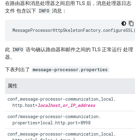
在路由器和消息处理器之间启用 TLS 后，消息处理器日志
文件 包含以下
INFO
消息：
MessageProcessorHttpSkeletonFactory
.
configureSSL
()
此
INFO
语句确认路由器和邮件之间的 TLS 正常运行 处理
器。
下表列出了
message-processor.properties
:
属性
conf_message-processor-communication_local.

  http.host=
localhost_or_IP_address
conf/message-processor-communication.

  properties+local.http.port=8998
conf_message-processor-communication_local.
