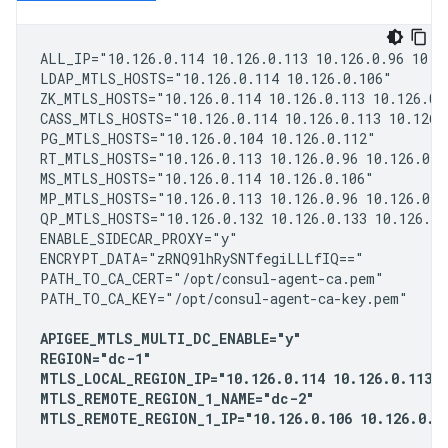
ALL_IP="10.126.0.114 10.126.0.113 10.126.0.96 10.12
LDAP_MTLS_HOSTS="10.126.0.114 10.126.0.106"

ZK_MTLS_HOSTS="10.126.0.114 10.126.0.113 10.126.0.9
CASS_MTLS_HOSTS="10.126.0.114 10.126.0.113 10.126.0
PG_MTLS_HOSTS="10.126.0.104 10.126.0.112"

RT_MTLS_HOSTS="10.126.0.113 10.126.0.96 10.126.0.10
MS_MTLS_HOSTS="10.126.0.114 10.126.0.106"

MP_MTLS_HOSTS="10.126.0.113 10.126.0.96 10.126.0.10
QP_MTLS_HOSTS="10.126.0.132 10.126.0.133 10.126.0.1
ENABLE_SIDECAR_PROXY="y"

ENCRYPT_DATA="zRNQ9lhRySNTfegiLLLfIQ=="

PATH_TO_CA_CERT="/opt/consul-agent-ca.pem"

PATH_TO_CA_KEY="/opt/consul-agent-ca-key.pem"

APIGEE_MTLS_MULTI_DC_ENABLE="y"

REGION="dc-1"

MTLS_LOCAL_REGION_IP="10.126.0.114 10.126.0.113 1
MTLS_REMOTE_REGION_1_NAME="dc-2"

MTLS_REMOTE_REGION_1_IP="10.126.0.106 10.126.0.10