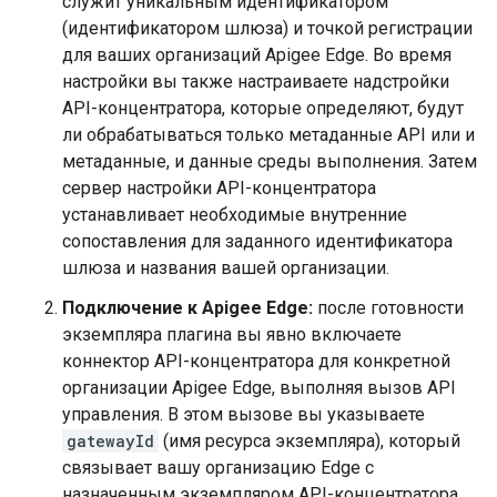
служит уникальным идентификатором
(идентификатором шлюза) и точкой регистрации
для ваших организаций Apigee Edge. Во время
настройки вы также настраиваете надстройки
API-концентратора, которые определяют, будут
ли обрабатываться только метаданные API или и
метаданные, и данные среды выполнения. Затем
сервер настройки API-концентратора
устанавливает необходимые внутренние
сопоставления для заданного идентификатора
шлюза и названия вашей организации.
Подключение к Apigee Edge:
после готовности
экземпляра плагина вы явно включаете
коннектор API-концентратора для конкретной
организации Apigee Edge, выполняя вызов API
управления. В этом вызове вы указываете
gatewayId
(имя ресурса экземпляра), который
связывает вашу организацию Edge с
назначенным экземпляром API-концентратора.